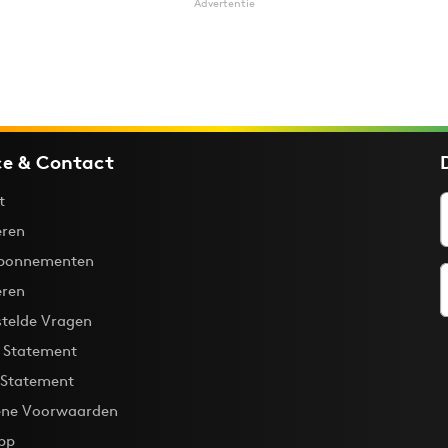
Advertentie
ce & Contact
t
ren
bonnementen
eren
stelde Vragen
y Statement
 Statement
ne Voorwaarden
pp