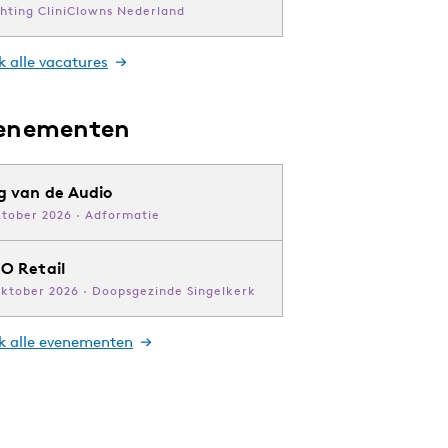
chting CliniClowns Nederland
k alle vacatures
enementen
g van de Audio
ktober 2026 · Adformatie
O Retail
oktober 2026 · Doopsgezinde Singelkerk
jk alle evenementen