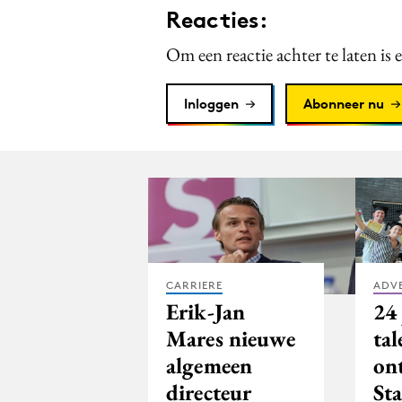
Reacties:
Om een reactie achter te laten is 
Inloggen
Abonneer nu
CARRIERE
ADV
Erik-Jan
24
Mares nieuwe
tal
algemeen
on
directeur
St