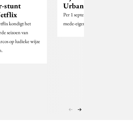
r-stunt
Urban Agency
etflix
Per 1 september is zij
tflix kondigt het
mede-eigenaar
rde seizoen van
rcos op ludieke wijze
n.