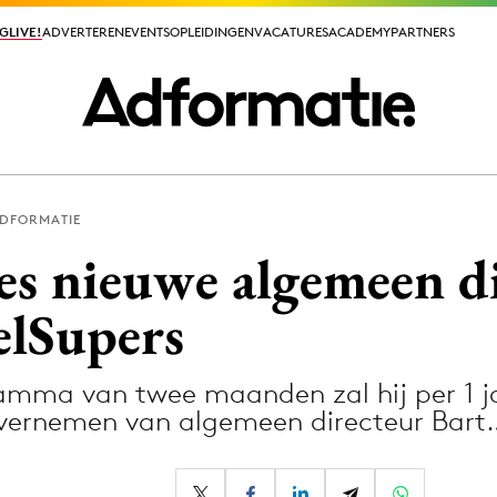
GLIVE!
GLIVE!
ADVERTEREN
ADVERTEREN
EVENTS
EVENTS
OPLEIDINGEN
OPLEIDINGEN
VACATURES
VACATURES
ACADEMY
ACADEMY
PARTNERS
PARTNERS
ADFORMATIE
ieuws app
es nieuwe algemeen d
elSupers
amma van twee maanden zal hij per 1 j
Media
overnemen van algemeen directeur Bart
ormation
Merkstrategie
PR