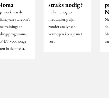
ploma
straks nodig?
p
N
ge week was de
‘Je kunt nog zo
eiking van Starcom’s
nieuwsgierig zijn,
Ne
ne trainings en
zonder analytisch
de
idingsprogramma
vermogen kom je niet
Na
P-IN’ voor jonge
ver’.
aa
nten in de media.