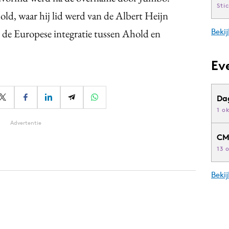
Sti
ld, waar hij lid werd van de Albert Heijn
 hij de Europese integratie tussen Ahold en
Bekij
Ev
Da
1 o
Advertentie
CM
13 
Beki