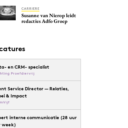
CARRIERE
Susanne van Nierop leidt
redacties Adfo Groep
catures
ta- en CRM- specialist
chting Proefdiervrij
ent Service Director — Relaties,
oei & Impact
mVijf
pert interne communicatie (28 uur
r week)