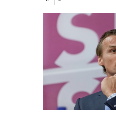
Carriere
Effectiviteit
Contentmarketing
Gedragsverand
Craft
Influencer mar
Customer Experience
Interne commu
Data & Insights
Martech