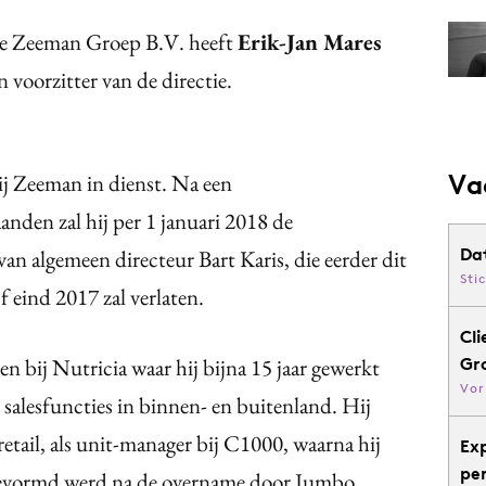
e Zeeman Groep B.V. heeft
Erik-Jan Mares
voorzitter van de directie.
Va
ij Zeeman in dienst. Na een
den zal hij per 1 januari 2018 de
Da
n algemeen directeur Bart Karis, die eerder dit
Sti
f eind 2017 zal verlaten.
Cli
en bij Nutricia waar hij bijna 15 jaar gewerkt
Gr
Vor
 salesfuncties in binnen- en buitenland. Hij
etail, als unit-manager bij C1000, waarna hij
Ex
pe
 gevormd werd na de overname door Jumbo.