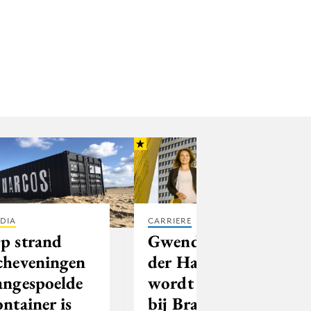
DIA
CARRIERE
p strand
Gwenda van
cheveningen
der Ham
angespoelde
wordt partner
ontainer is
bij Brand the