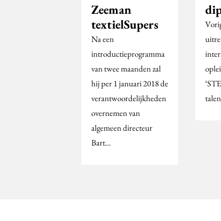
Zeeman
di
textielSupers
Vori
Na een
uitr
introductieprogramma
inter
van twee maanden zal
ople
hij per 1 januari 2018 de
‘STE
verantwoordelijkheden
tale
overnemen van
algemeen directeur
Bart…