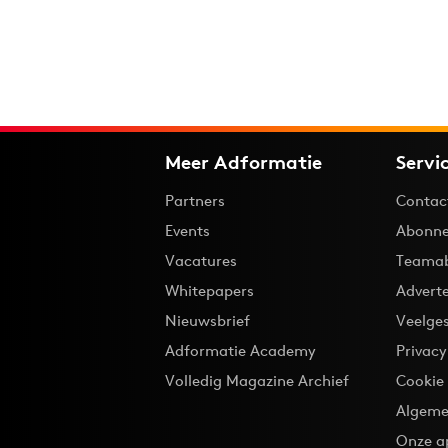
Meer Adformatie
Servi
Partners
Contac
Events
Abonne
Vacatures
Teama
Whitepapers
Advert
Nieuwsbrief
Veelge
Adformatie Academy
Privac
Volledig Magazine Archief
Cookie
Algeme
Onze a