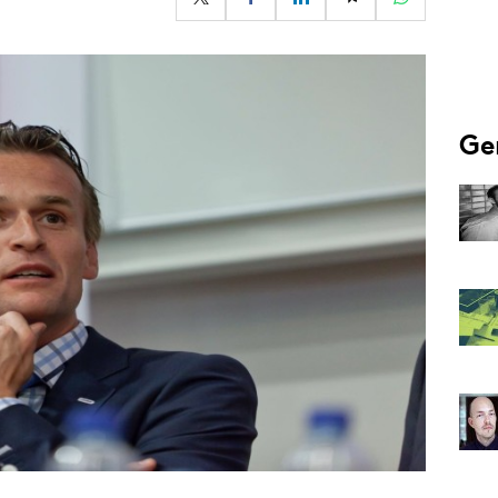
Programmatic
ering
Purpose Marketing
keting
Reputatie & crisis
nicatie
Ge