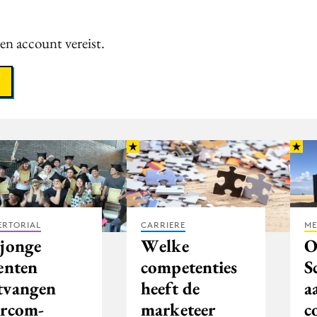
een account vereist.
ERTORIAL
CARRIERE
ME
 jonge
Welke
O
enten
competenties
S
tvangen
heeft de
a
arcom-
marketeer
c