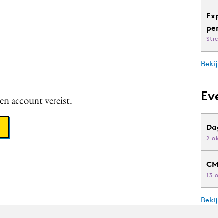
Ex
pe
Sti
Bekij
Ev
een account vereist.
Da
2 o
CM
13 
Beki