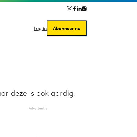
Log in
Log in
Abonneer nu
Abonneer nu
ar deze is ook aardig.
Advertentie