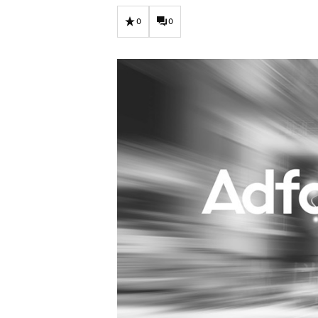
Carriere
Effectiviteit
Contentmarketing
Gedragsverand
0
0
Craft
Influencer mar
Customer Experience
Interne commu
Data & Insights
Martech