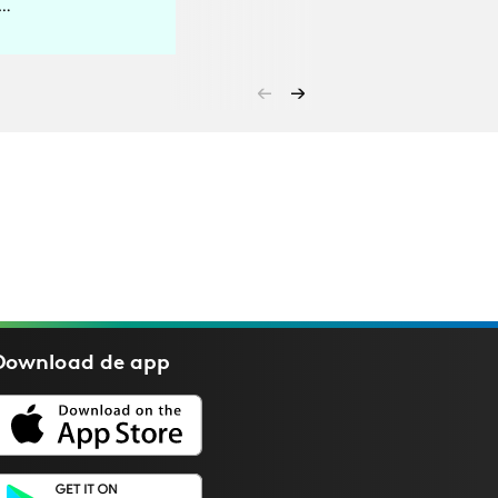
e…
Download de
app