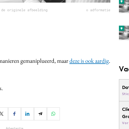
 de originele afbeelding
© adformatie
e manieren gemaniplueerd, maar
deze is ook aardig
.
Va
s.
Da
Sti
Cli
Gr
Vor
Advertentie