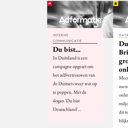
INTERNE
DATA
COMMUNICATIE
Du
Du bist...
Br
In Duitsland is een
gr
campagne opgezet om
on
het zelfvertrouwen van
Meer
de Duitsers weer wat op
mens
te peppen. Met de
onli
slogan 'Du bist
milj
Deutschland'…
dit 
blijk