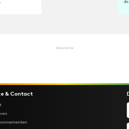
…
d
Advertentie
ce & Contact
t
ren
bonnementen