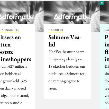
 & INSIGHTS
CARRIERE
CU
itsers en
Selmore Vea-
P
itten
lid
i
ootste
f
Het Vea-bestuur heeft
lineshoppers
i
in zijn vergadering van
 dan 627 miljoen
18 oktober besloten om
KP
en hebben al
het bureau Selmore tot
si
ne gewinkeld. 325
de vereni-ging toe te
do
oen daarvan deed
laten.
fe
in afgelopen maand,
vo
t uit een studie
on