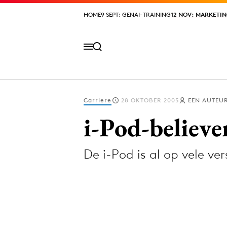
HOME
HOME
9 SEPT: GENAI-TRAINING
9 SEPT: GENAI-TRAINING
12 NOV: MARKETIN
12 NOV: MARKETIN
Carriere
28 OKTOBER 2005
EEN AUTEU
Volg het laatste nieuws via de Adformatie N
i-Pod-believe
De i-Pod is al op vele v
Topics
Artificial Intelligence
Design
Bureaus
Digital transf
Campagnes
Diversiteit