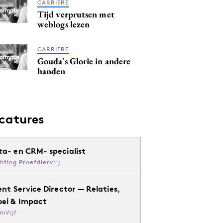
CARRIERE
Tijd verprutsen met
weblogs lezen
CARRIERE
Gouda's Glorie in andere
handen
catures
ta- en CRM- specialist
chting Proefdiervrij
ent Service Director — Relaties,
oei & Impact
mVijf