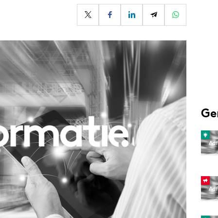
Programmatic
ering
Purpose Marketing
keting
Reputatie & crisis
nicatie
Ge