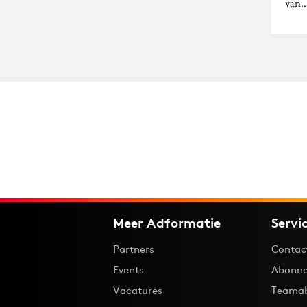
van
Meer Adformatie
Servi
Partners
Contac
Events
Abonne
Vacatures
Teama