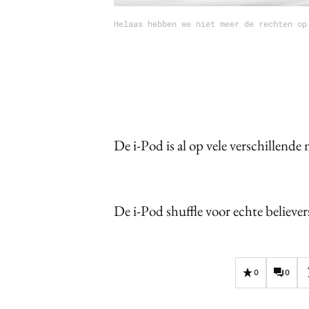
Helaas hebben we niet meer de rechten op
De i-Pod is al op vele verschillend
De i-Pod shuffle voor echte believer
0
0