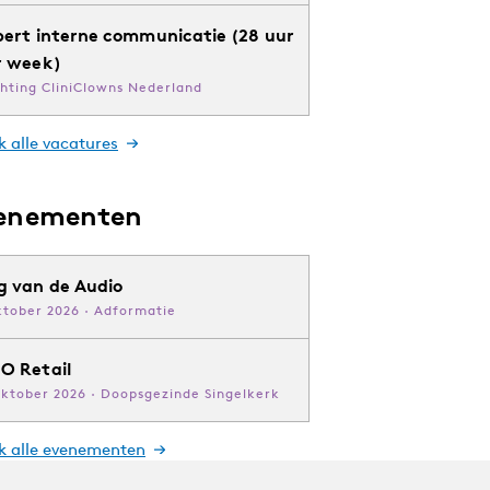
pert interne communicatie (28 uur
r week)
chting CliniClowns Nederland
k alle vacatures
enementen
g van de Audio
ktober 2026 · Adformatie
O Retail
oktober 2026 · Doopsgezinde Singelkerk
jk alle evenementen