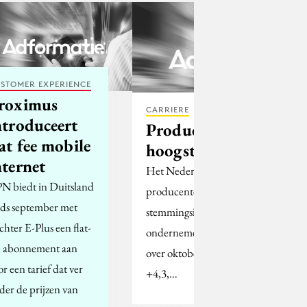
STOMER EXPERIENCE
roximus
CARRIERE
ntroduceert
Producentenvertrouw
lat fee mobile
hoogste in vier jaar
nternet
Het Nederlandse
N biedt in Duitsland
producentenvertrouwen, de
nds september met
stemmingsindicator van de
chter E-Plus een flat-
ondernemers in de industrie, is
e abonnement aan
over oktober 2005 uitgekomen op
or een tarief dat ver
+4,3,…
der de prijzen van