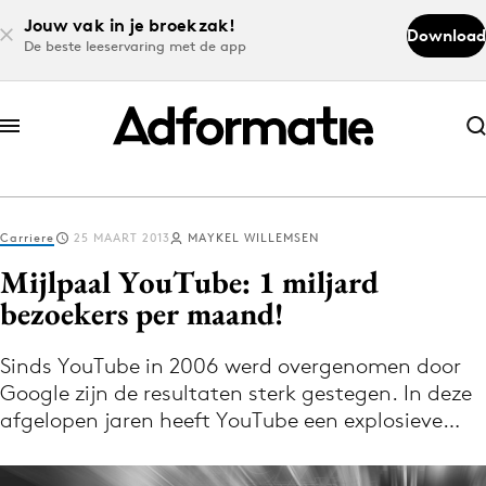
Jouw vak in je broekzak!
Download
De beste leeservaring met de app
Abonneer nu
Abonneer nu
Carriere
25 MAART 2013
MAYKEL WILLEMSEN
Log in
Mijlpaal YouTube: 1 miljard
bezoekers per maand!
Download de app
Volg het laatste nieuws via de Adformatie
Sinds YouTube in 2006 werd overgenomen door
Google zijn de resultaten sterk gestegen. In deze
Nieuws app
afgelopen jaren heeft YouTube een explosieve…