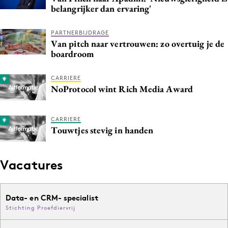
belangrijker dan ervaring'
Media
Merkstrategie
PARTNERBIJDRAGE
PR
Van pitch naar vertrouwen: zo overtuig je de
boardroom
Programmatic
Purpose Marketing
CARRIERE
Reputatie & crisis
NoProtocol wint Rich Media Award
CARRIERE
Touwtjes stevig in handen
Vacatures
Data- en CRM- specialist
Stichting Proefdiervrij