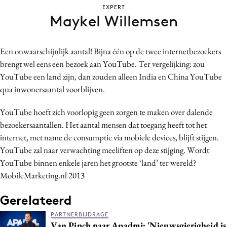
EXPERT
Bureaus
Maykel Willemsen
Campagnes
Carriere
Een onwaarschijnlijk aantal! Bijna één op de twee internetbezoekers
Contentmarketing
brengt wel eens een bezoek aan YouTube. Ter vergelijking: zou
Craft
YouTube een land zijn, dan zouden alleen India en China YouTube
Customer Experience
qua inwonersaantal voorblijven.
Data & Insights
YouTube hoeft zich voorlopig geen zorgen te maken over dalende
Design
bezoekersaantallen. Het aantal mensen dat toegang heeft tot het
Digital transformation
internet, met name de consumptie via mobiele devices, blijft stijgen.
Diversiteit
YouTube zal naar verwachting meeliften op deze stijging. Wordt
Effectiviteit
YouTube binnen enkele jaren het grootste ‘land’ ter wereld?
MobileMarketing.nl 2013
Gedragsverandering
Influencer marketing
Gerelateerd
Interne communicatie
PARTNERBIJDRAGE
Martech
Van Pinch naar Apadmi: 'Nieuwsgierigheid is