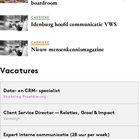
boardroom
Media
Merkstrategie
CARRIERE
Idenburg hoofd communicatie VWS
PR
Programmatic
CARRIERE
Purpose Marketing
Nieuw mensenkennismagazine
Reputatie & crisis
Vacatures
Data- en CRM- specialist
Stichting Proefdiervrij
Client Service Director — Relaties, Groei & Impact
VormVijf
Expert interne communicatie (28 uur per week)