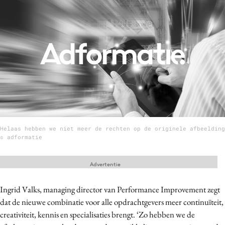
Menu
Home
9 sept: GenAI-training
12 nov: MarketingLive!
Adverteren
Events
Helaas hebben we niet meer de rechten op de originele afbeelding
Opleidingen
© adformatie
Vacatures
Academy
Advertentie
Partners
Ingrid Valks, managing director van Performance Improvement zegt
Topics
dat de nieuwe combinatie voor alle opdrachtgevers meer continuïteit,
creativiteit, kennis en specialisaties brengt. ‘Zo hebben we de
Artificial Intelligence