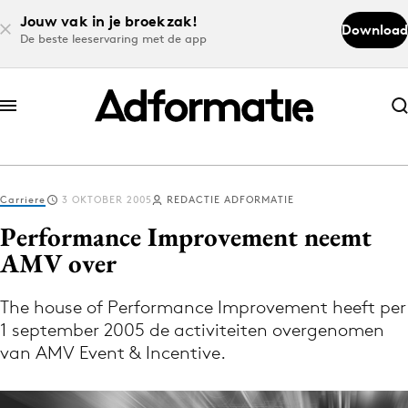
Jouw vak in je broekzak!
Download
De beste leeservaring met de app
Abonneer nu
Abonneer nu
Carriere
3 OKTOBER 2005
REDACTIE ADFORMATIE
Log in
Performance Improvement neemt
AMV over
Download de app
Volg het laatste nieuws via de Adformatie
The house of Performance Improvement heeft per
1 september 2005 de activiteiten overgenomen
Nieuws app
van AMV Event & Incentive.