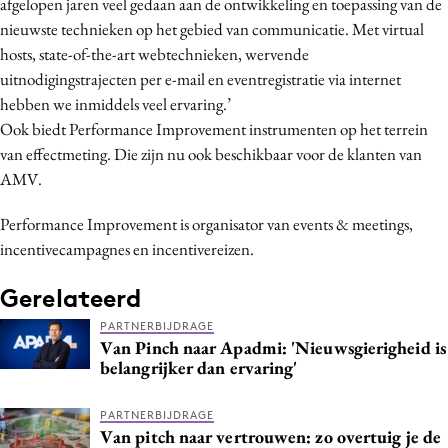
afgelopen jaren veel gedaan aan de ontwikkeling en toepassing van de
Bureaus
nieuwste technieken op het gebied van communicatie. Met virtual
Campagnes
hosts, state-of-the-art webtechnieken, wervende
uitnodigingstrajecten per e-mail en eventregistratie via internet
Carriere
hebben we inmiddels veel ervaring.’
Contentmarketing
Ook biedt Performance Improvement instrumenten op het terrein
Craft
van effectmeting. Die zijn nu ook beschikbaar voor de klanten van
Customer Experience
AMV.
Data & Insights
Performance Improvement is organisator van events & meetings,
Design
incentivecampagnes en incentivereizen.
Digital transformation
Diversiteit
Gerelateerd
Effectiviteit
PARTNERBIJDRAGE
Van Pinch naar Apadmi: 'Nieuwsgierigheid is
Gedragsverandering
belangrijker dan ervaring'
Influencer marketing
Interne communicatie
PARTNERBIJDRAGE
Van pitch naar vertrouwen: zo overtuig je de
Martech