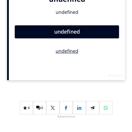
Bureaus
Campagnes
Carriere
Contentmarketing
Craft
Customer Experience
Data & Insights
Design
Digital transformation
Diversiteit
Effectiviteit
Gedragsverandering
0
0
Influencer marketing
Advertentie
Interne communicatie
Martech