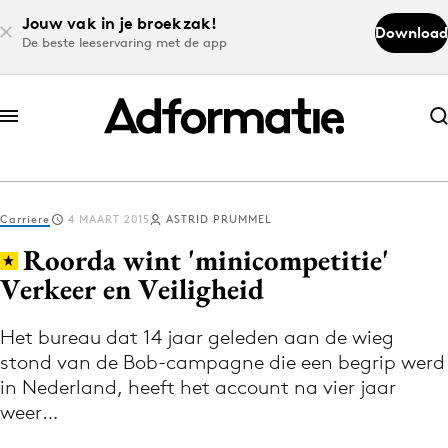
Jouw vak in je broekzak!
Download
De beste leeservaring met de app
Abonneer nu
Abonneer nu
Carriere
4 MAART 2015
ASTRID PRUMMEL
Log in
Roorda wint 'minicompetitie'
Verkeer en Veiligheid
Download de app
Volg het laatste nieuws via de Adformatie
Het bureau dat 14 jaar geleden aan de wieg
stond van de Bob-campagne die een begrip werd
Nieuws app
in Nederland, heeft het account na vier jaar
weer…