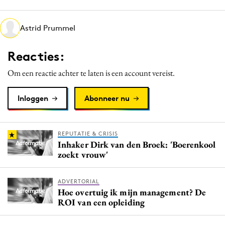
Media
Merkstrategie
Astrid Prummel
PR
Reacties:
Programmatic
Purpose Marketing
Om een reactie achter te laten is een account vereist.
Reputatie & crisis
Inloggen
Abonneer nu
REPUTATIE & CRISIS
Inhaker Dirk van den Broek: 'Boerenkool
zoekt vrouw'
ADVERTORIAL
Hoe overtuig ik mijn management? De
ROI van een opleiding