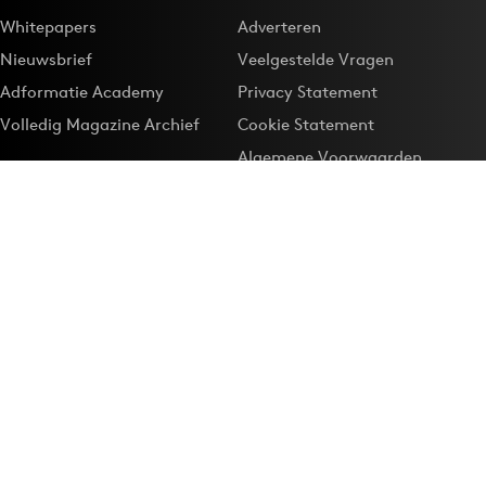
Whitepapers
Adverteren
Nieuwsbrief
Veelgestelde Vragen
Adformatie Academy
Privacy Statement
Volledig Magazine Archief
Cookie Statement
Algemene Voorwaarden
Onze app
Maak Adformatie.nl je
Google-favoriet
Privacyinstellingen
Download de
Adformatie Nieuws App