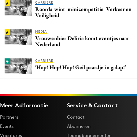
CARRIERE
Roorda wint 'minicompetitie' Verkeer en
Veiligheid
MEDIA
Vrouwenbier Deliria komt eventjes naar
Nederland
CARRIERE
'Hop! Hop! Hop! Geil paardje in galop!'
Meer Adformatie
Service & Contact
Partners
Contact
Events
Abonneren
Vacatures
Teamabonnementen