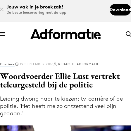
Jouw vak in je broekzak!
Download
De beste leeservaring met de app
Abonneer nu
Abonneer nu
Carriere
19 SEPTEMBER 2018
REDACTIE ADFORMATIE
Log in
Woordvoerder Ellie Lust vertrekt
teleurgesteld bij de politie
Download de app
Volg het laatste nieuws via de Adformatie
Leiding dwong haar te kiezen: tv-carrière of de
politie. 'Het heeft me zo ontzettend veel pijn
Nieuws app
gedaan.'