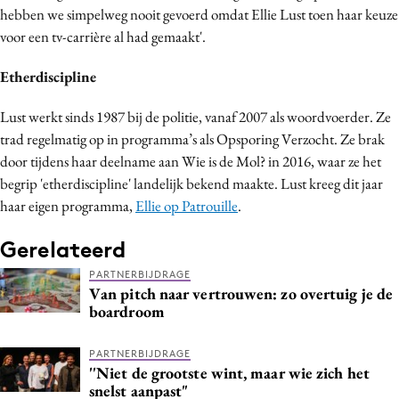
hebben we simpelweg nooit gevoerd omdat Ellie Lust toen haar keuze
Media
voor een tv-carrière al had gemaakt'
.
Merkstrategie
PR
Etherdiscipline
Programmatic
Lust werkt sinds 1987 bij de politie, vanaf 2007 als woordvoerder. Ze
Purpose Marketing
trad regelmatig op in programma’s als Opsporing Verzocht. Ze brak
Reputatie & crisis
door tijdens haar deelname aan Wie is de Mol? in 2016, waar ze het
begrip 'etherdiscipline' landelijk bekend maakte. Lust kreeg dit jaar
haar eigen programma,
Ellie op Patrouille
.
Gerelateerd
PARTNERBIJDRAGE
Van pitch naar vertrouwen: zo overtuig je de
boardroom
PARTNERBIJDRAGE
''Niet de grootste wint, maar wie zich het
snelst aanpast"