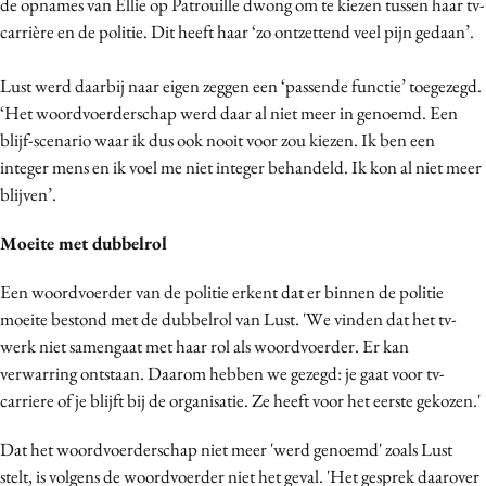
de opnames van Ellie op Patrouille dwong om te kiezen tussen haar tv-
Bureaus
carrière en de politie.
Dit heeft haar
‘zo
ontzettend veel pijn gedaan’.
Campagnes
Lust werd daarbij naar eigen zeggen een ‘passende functie’ toegezegd.
Carriere
‘Het woordvoerderschap werd daar al niet meer in genoemd. Een
Contentmarketing
blijf-scenario waar ik dus ook nooit voor zou kiezen. Ik ben een
Craft
integer mens en ik voel me niet integer behandeld. Ik kon al niet meer
Customer Experience
blijven’.
Data & Insights
Moeite met dubbelrol
Design
Digital transformation
Een woordvoerder van de politie erkent dat er binnen de politie
Diversiteit
moeite bestond met de dubbelrol van Lust. '
We vinden dat het tv-
werk niet samengaat met haar rol als woordvoerder. Er kan
Effectiviteit
verwarring ontstaan.
Daarom hebben we
gezegd: je gaat voor tv-
Gedragsverandering
carriere of je blijft bij de organisatie. Ze heeft voor het eerste gekozen.'
Influencer marketing
Interne communicatie
Dat het woordvoerderschap niet meer 'werd genoemd' zoals Lust
stelt, is volgens de woordvoerder niet het geval. 'Het gesprek daarover
Martech