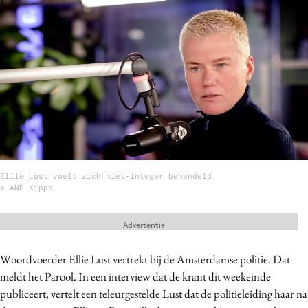
Menu
Home
9 sept: GenAI-training
12 nov: MarketingLive!
Adverteren
Events
Ellie Lust voelt zich niet-integer behandeld.
Opleidingen
© ANP Kippa
Vacatures
Academy
Advertentie
Partners
Woordvoerder Ellie Lust vertrekt bij de Amsterdamse politie.
Dat
Topics
meldt het Parool. In een interview dat de krant dit weekeinde
publiceert, vertelt een teleurgestelde Lust dat de politieleiding haar na
Artificial Intelligence