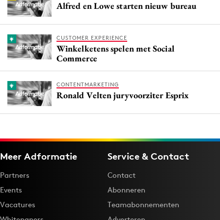
Alfred en Lowe starten nieuw bureau
CUSTOMER EXPERIENCE
Winkelketens spelen met Social
Commerce
CONTENTMARKETING
Ronald Velten juryvoorziter Esprix
Meer Adformatie
Service & Contact
Partners
Contact
Events
Abonneren
Vacatures
Teamabonnementen
Whitepapers
Adverteren