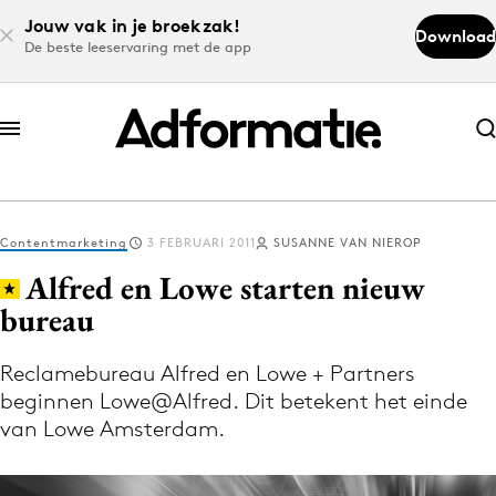
Jouw vak in je broekzak!
Download
De beste leeservaring met de app
Abonneer nu
Abonneer nu
Contentmarketing
3 FEBRUARI 2011
SUSANNE VAN NIEROP
Log in
Alfred en Lowe starten nieuw
bureau
Download de app
Volg het laatste nieuws via de Adformatie
Reclamebureau Alfred en Lowe + Partners
beginnen Lowe@Alfred. Dit betekent het einde
Nieuws app
van Lowe Amsterdam.