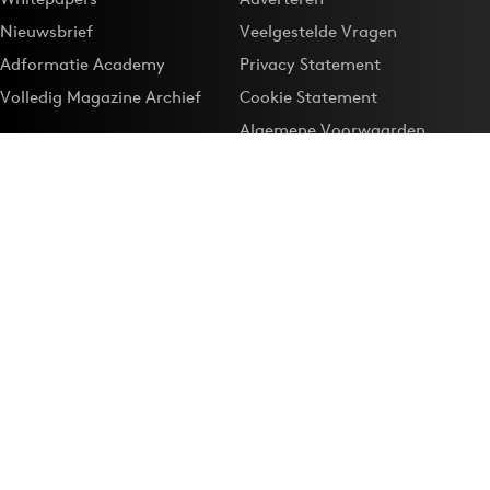
Nieuwsbrief
Veelgestelde Vragen
Adformatie Academy
Privacy Statement
Volledig Magazine Archief
Cookie Statement
Algemene Voorwaarden
Onze app
Maak Adformatie.nl je
Google-favoriet
Privacyinstellingen
Download de
Adformatie Nieuws App