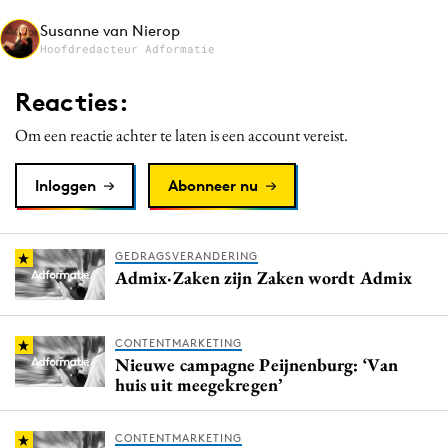
Media
Susanne van Nierop
Hoofdredacteur Adformatie
Merkstrategie
PR
Reacties:
Programmatic
Om een reactie achter te laten is een account vereist.
Purpose Marketing
Reputatie & crisis
Inloggen
Abonneer nu
GEDRAGSVERANDERING
Admix·Zaken zijn Zaken wordt Admix
CONTENTMARKETING
Nieuwe campagne Peijnenburg: ‘Van
huis uit meegekregen’
CONTENTMARKETING