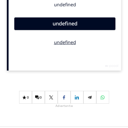
Bureaus
Campagnes
Carriere
Contentmarketing
Craft
Customer Experience
Data & Insights
Design
Digital transformation
Diversiteit
Effectiviteit
0
0
Gedragsverandering
Advertentie
Influencer marketing
Interne communicatie
Martech