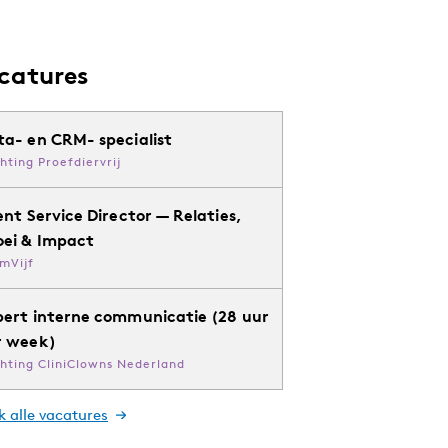
catures
ta- en CRM- specialist
chting Proefdiervrij
ent Service Director — Relaties,
oei & Impact
mVijf
pert interne communicatie (28 uur
r week)
chting CliniClowns Nederland
k alle vacatures