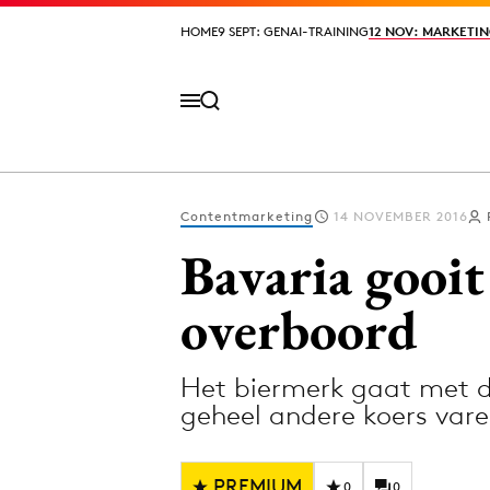
HOME
HOME
9 SEPT: GENAI-TRAINING
9 SEPT: GENAI-TRAINING
12 NOV: MARKETIN
12 NOV: MARKETIN
Contentmarketing
14 NOVEMBER 2016
Volg het laatste nieuws via de Adformatie N
Bavaria gooit
overboord
Topics
Het biermerk gaat met d
Artificial Intelligence
Design
geheel andere koers vare
Bureaus
Digital transf
Campagnes
Diversiteit
PREMIUM
0
0