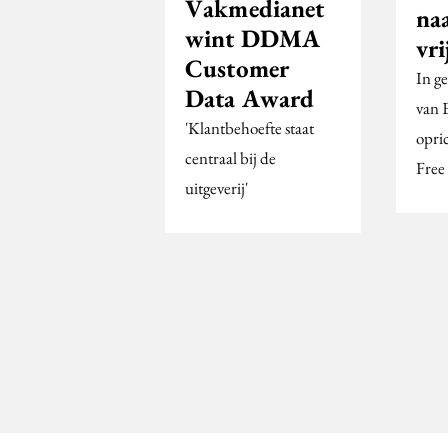
Vakmedianet
na
wint DDMA
vri
Customer
In g
Data Award
van 
'Klantbehoefte staat
opric
centraal bij de
Free 
uitgeverij'