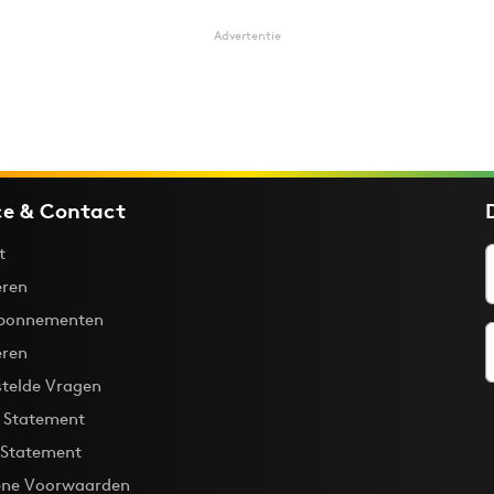
Advertentie
ce & Contact
t
ren
bonnementen
eren
stelde Vragen
y Statement
 Statement
ne Voorwaarden