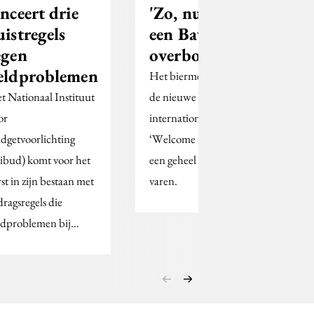
anceert drie
'Zo, nu eerst
uistregels
een Bavaria’
egen
overboord
eldproblemen
Het biermerk gaat met
t Nationaal Instituut
de nieuwe
or
internationale pay-off
dgetvoorlichting
‘Welcome to the family’
ibud) komt voor het
een geheel andere koers
rst in zijn bestaan met
varen.
dragsregels die
ldproblemen bij…