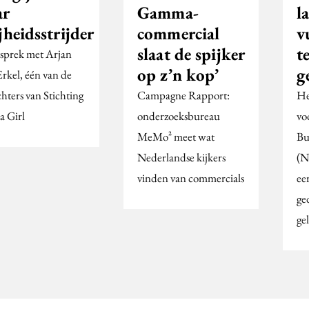
ar
Gamma-
l
jheidsstrijder
commercial
v
slaat de spijker
t
esprek met Arjan
op z’n kop’
g
Erkel, één van de
hters van Stichting
Campagne Rapport:
He
a Girl
onderzoeksbureau
vo
MeMo² meet wat
Bu
Nederlandse kijkers
(N
vinden van commercials
ee
ge
ge