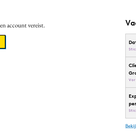
Va
een account vereist.
Da
Sti
Cli
Gr
Vor
Ex
pe
Sti
Bekij