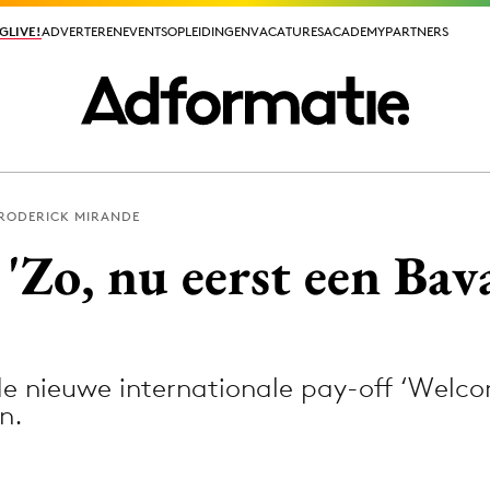
GLIVE!
GLIVE!
ADVERTEREN
ADVERTEREN
EVENTS
EVENTS
OPLEIDINGEN
OPLEIDINGEN
VACATURES
VACATURES
ACADEMY
ACADEMY
PARTNERS
PARTNERS
RODERICK MIRANDE
ieuws app
 'Zo, nu eerst een Bava
e nieuwe internationale pay-off ‘Welco
Media
n.
ormation
Merkstrategie
PR