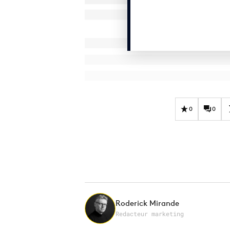
0
0
Roderick Mirande
Redacteur marketing