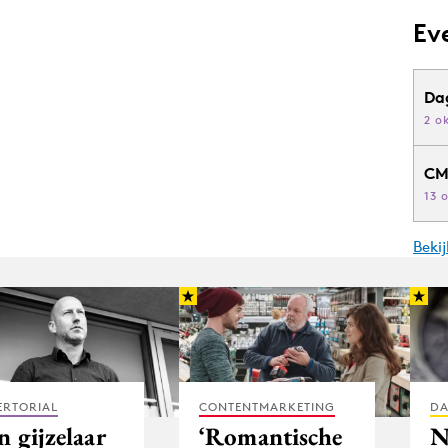
Ev
Da
2 o
CM
13 
Beki
ERTORIAL
CONTENTMARKETING
DA
 gijzelaar
‘Romantische
N