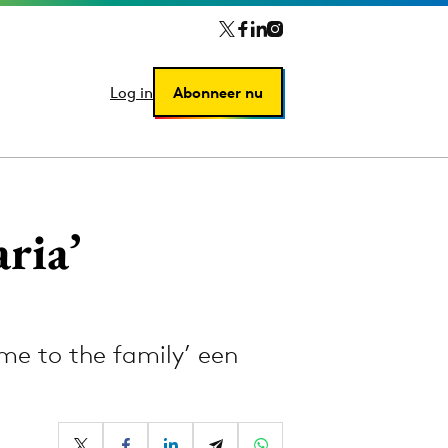
Log in
Log in
Abonneer nu
Abonneer nu
ria’
me to the family’ een