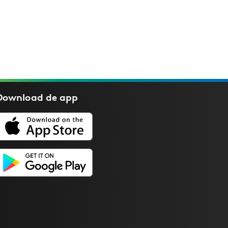
Download de
app