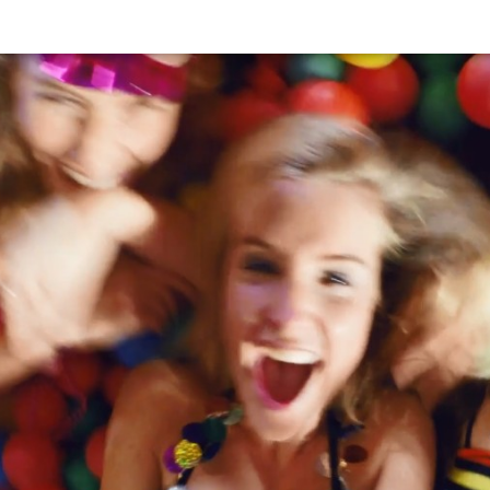
Programmatic
ering
Purpose Marketing
keting
Reputatie & crisis
nicatie