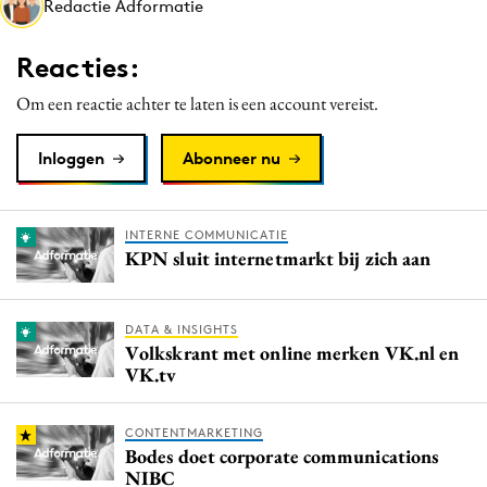
Redactie Adformatie
Media
Merkstrategie
Reacties:
PR
Om een reactie achter te laten is een account vereist.
Programmatic
Purpose Marketing
Inloggen
Abonneer nu
Reputatie & crisis
INTERNE COMMUNICATIE
KPN sluit internetmarkt bij zich aan
DATA & INSIGHTS
Volkskrant met online merken VK.nl en
VK.tv
CONTENTMARKETING
Bodes doet corporate communications
NIBC