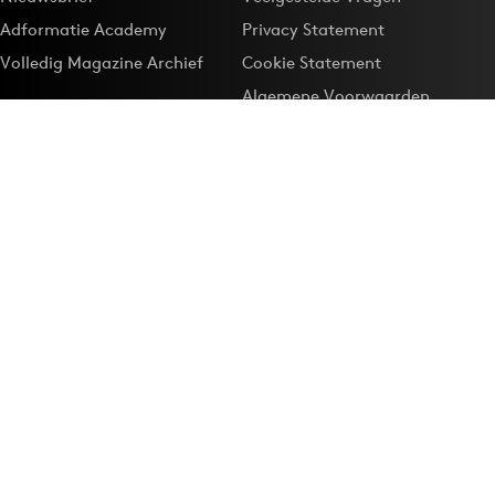
Adformatie Academy
Privacy Statement
Volledig Magazine Archief
Cookie Statement
Algemene Voorwaarden
Onze app
Maak Adformatie.nl je
Google-favoriet
Privacyinstellingen
Download de
Adformatie Nieuws App