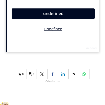
Bureaus
Campagnes
Carriere
Contentmarketing
Craft
Customer Experience
Data & Insights
Design
Digital transformation
Diversiteit
0
0
Effectiviteit
Advertentie
Gedragsverandering
Influencer marketing
Interne communicatie
Martech