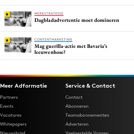
MERKSTRATEGIE
Dagbladadvertentie moet domineren
CONTENTMARKETING
Mag guerilla-actie met Bavaria’s
leeuwenhose?
Meer Adformatie
Service & Contact
Partners
Contact
Events
Abonneren
Vacatures
Teamabonnementen
Whitepapers
Adverteren
Nieuwsbrief
Veelgestelde Vragen