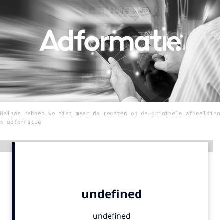
Menu
Home
9 sept: GenAI-training
12 nov: MarketingLive!
Adverteren
Helaas hebben we niet meer de rechten op de originele afbeelding
Events
© adformatie
Opleidingen
Vacatures
Advertentie
Academy
Partners
Topics
Artificial Intelligence