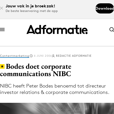
Jouw vak in je broekzak!
Download
De beste leeservaring met de app
Abonneer nu
Abonneer nu
Contentmarketing
6 JUNI 2006
REDACTIE ADFORMATIE
Log in
Bodes doet corporate
communications NIBC
Download de app
Volg het laatste nieuws via de Adformatie
NIBC heeft Peter Bodes benoemd tot directeur
investor relations & corporate communications.
Nieuws app