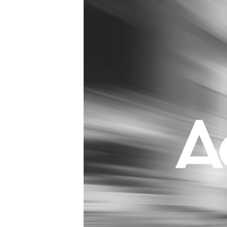
Carriere
Effectiviteit
Contentmarketing
Gedragsverand
Craft
Influencer mar
Customer Experience
Interne commu
Data & Insights
Martech