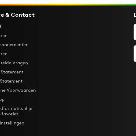
ce & Contact
t
ren
bonnementen
eren
stelde Vragen
y Statement
 Statement
ne Voorwaarden
pp
dformatie.nl je
-favoriet
instellingen