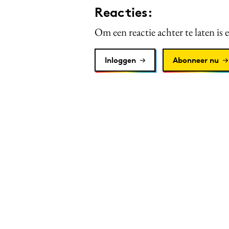
Reacties:
Om een reactie achter te laten is 
Inloggen
Abonneer nu