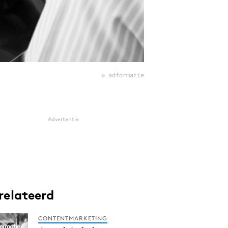
© adformatie
Advertentie
relateerd
CONTENTMARKETING