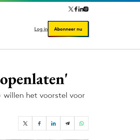
Log in
Log in
Abonneer nu
Abonneer nu
openlaten'
willen het voorstel voor