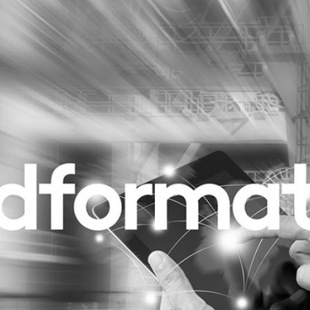
Programmatic
ering
Purpose Marketing
keting
Reputatie & crisis
nicatie