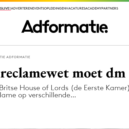
GLIVE!
GLIVE!
ADVERTEREN
ADVERTEREN
EVENTS
EVENTS
OPLEIDINGEN
OPLEIDINGEN
VACATURES
VACATURES
ACADEMY
ACADEMY
PARTNERS
PARTNERS
TIE ADFORMATIE
ieuws app
ksreclamewet moet dm 
Britse House of Lords (de Eerste Kamer) 
clame op verschillende…
Media
ormation
Merkstrategie
PR