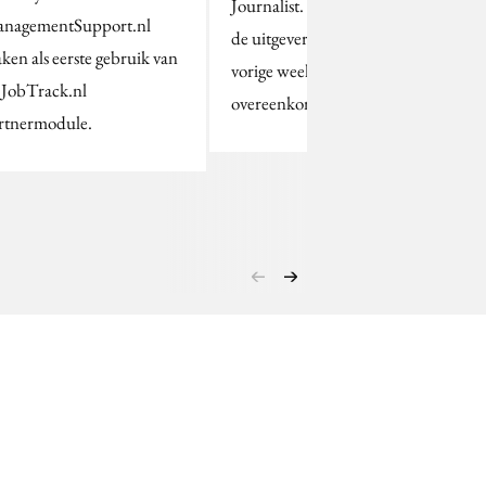
Journalist. De NVJ en
nagementSupport.nl
de uitgever hebben
ken als eerste gebruik van
vorige week een
 JobTrack.nl
overeenkomst getekend.
rtnermodule.