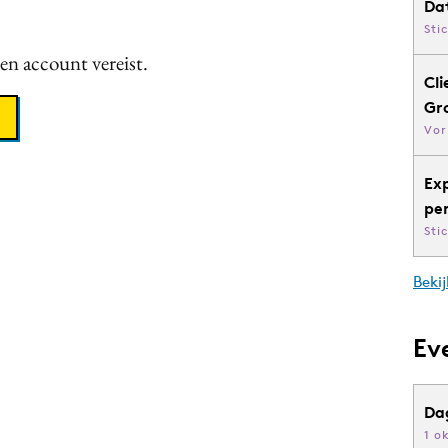
Da
Sti
een account vereist.
Cli
Gr
Vor
Ex
pe
Sti
Bekij
Ev
Da
1 o