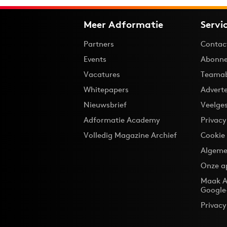
Meer Adformatie
Servi
Partners
Contac
Events
Abonne
Vacatures
Teama
Whitepapers
Advert
Nieuwsbrief
Veelge
Adformatie Academy
Privac
Volledig Magazine Archief
Cookie
Algeme
Onze a
Maak A
Google
Privacy