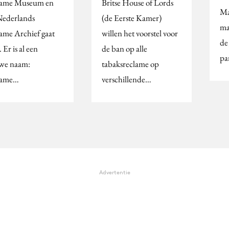
lame Museum en
Britse House of Lords
Ma
Nederlands
(de Eerste Kamer)
ma
ame Archief gaat
willen het voorstel voor
de
 Er is al een
de ban op alle
pa
we naam:
tabaksreclame op
lame…
verschillende…
Advertentie