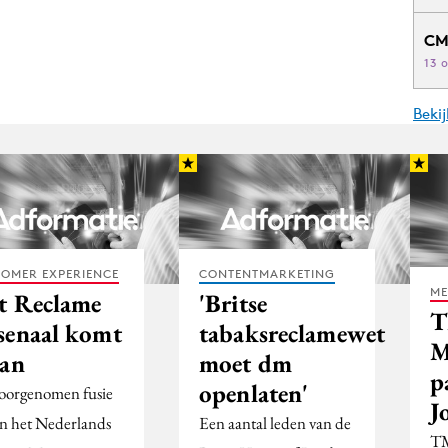
CM
13 
Beki
OMER EXPERIENCE
CONTENTMARKETING
ME
t Reclame
'Britse
T
senaal komt
tabaksreclamewet
M
aan
moet dm
p
openlaten'
oorgenomen fusie
J
en het Nederlands
Een aantal leden van de
TM