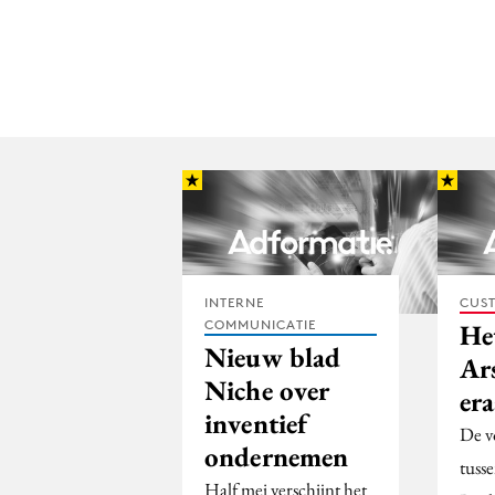
INTERNE
CUST
COMMUNICATIE
He
Nieuw blad
Ar
Niche over
er
inventief
De v
ondernemen
tuss
Half mei verschijnt het