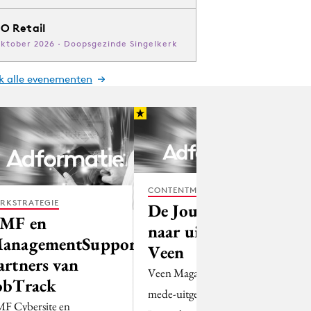
O Retail
oktober 2026 · Doopsgezinde Singelkerk
jk alle evenementen
CONTENTMARKETING
RKSTRATEGIE
De Journalist
MF en
naar uitgever
anagementSupport
Veen
artners van
Veen Magazines wordt
obTrack
mede-uitgever van De
F Cybersite en