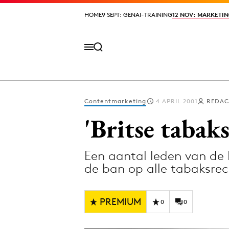
HOME
HOME
9 SEPT: GENAI-TRAINING
9 SEPT: GENAI-TRAINING
12 NOV: MARKETIN
12 NOV: MARKETIN
Contentmarketing
4 APRIL 2001
REDAC
Volg het laatste nieuws via de Adformatie N
'Britse taba
Een aantal leden van de 
Topics
de ban op alle tabaksre
Artificial Intelligence
Design
Bureaus
Digital transf
PREMIUM
0
0
Campagnes
Diversiteit