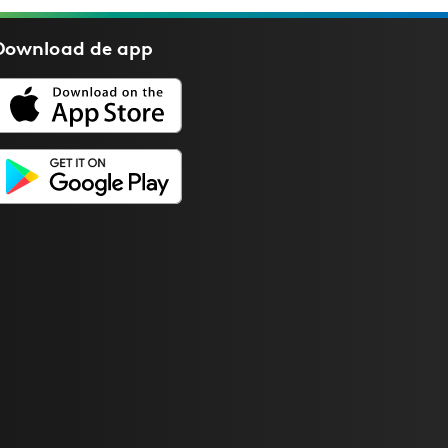
Download de
app