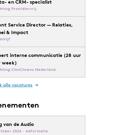
ta- en CRM- specialist
chting Proefdiervrij
ent Service Director — Relaties,
oei & Impact
mVijf
pert interne communicatie (28 uur
r week)
chting CliniClowns Nederland
k alle vacatures
enementen
g van de Audio
ktober 2026 · Adformatie