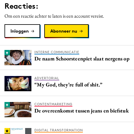
Reacties:
Media
Merkstrategie
Om een reactie achter te laten is een account vereist.
PR
Inloggen
Abonneer nu
Programmatic
Purpose Marketing
Reputatie & crisis
INTERNE COMMUNICATIE
De naam Schoorsteenpiet slaat nergens op
ADVERTORIAL
“My God, they’re full of shit.”
CONTENTMARKETING
De overeenkomst tussen jeans en biefstuk
DIGITAL TRANSFORMATION