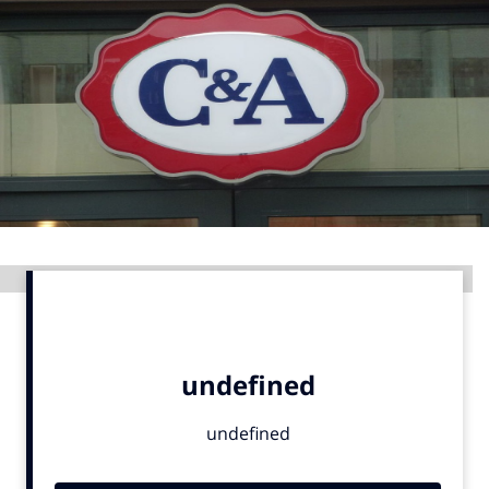
Menu
Home
9 sept: GenAI-training
12 nov: MarketingLive!
Adverteren
Events
Advertentie
Opleidingen
Vacatures
Academy
Partners
Topics
Artificial Intelligence