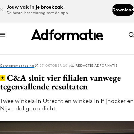
Jouw vak in je broekzak!
Download
De beste leeservaring met de app
Abonneer nu
Abonneer nu
Contentmarketing
27 OKTOBER 2016
REDACTIE ADFORMATIE
Log in
C&A sluit vier filialen vanwege
tegenvallende resultaten
Download de app
Volg het laatste nieuws via de Adformatie
Twee winkels in Utrecht en winkels in Pijnacker en
Nijverdal gaan dicht.
Nieuws app