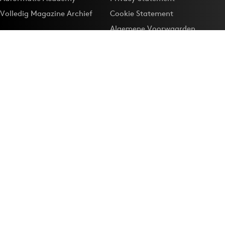
Volledig Magazine Archief
Cookie Statement
Algemene Voorwaarden
Onze app
Maak Adformatie.nl je
Google-favoriet
Privacyinstellingen
Download de
Adformatie Nieuws App