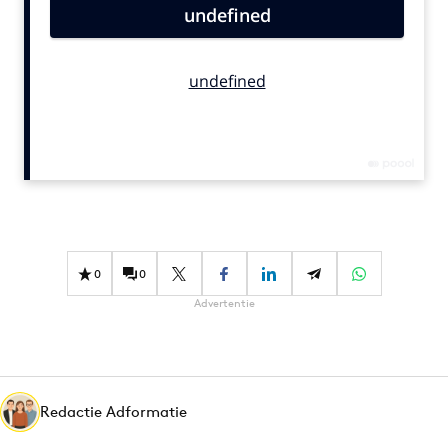
Bureaus
Campagnes
Carriere
Contentmarketing
Craft
Customer Experience
Data & Insights
Design
Digital transformation
0
0
Diversiteit
Advertentie
Effectiviteit
Gedragsverandering
Influencer marketing
Interne communicatie
Redactie Adformatie
Martech