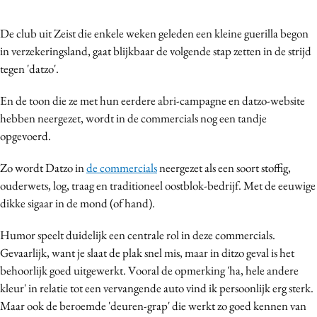
Bureaus
De club uit Zeist die enkele weken geleden een kleine guerilla begon
Campagnes
in verzekeringsland, gaat blijkbaar de volgende stap zetten in de strijd
Carriere
tegen 'datzo'.
Contentmarketing
Craft
En de toon die ze met hun eerdere abri-campagne en datzo-website
hebben neergezet, wordt in de commercials nog een tandje
Customer Experience
opgevoerd.
Data & Insights
Design
Zo wordt Datzo in
de commercials
neergezet als een soort stoffig,
Digital transformation
ouderwets, log, traag en traditioneel oostblok-bedrijf. Met de eeuwige
dikke sigaar in de mond (of hand).
Diversiteit
Effectiviteit
Humor speelt duidelijk een centrale rol in deze commercials.
Gedragsverandering
Gevaarlijk, want je slaat de plak snel mis, maar in ditzo geval is het
Influencer marketing
behoorlijk goed uitgewerkt. Vooral de opmerking 'ha, hele andere
kleur' in relatie tot een vervangende auto vind ik persoonlijk erg sterk.
Interne communicatie
Maar ook de beroemde 'deuren-grap' die werkt zo goed kennen van
Martech