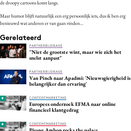
de droopy cartoons komt langs.
Media
Merkstrategie
Maar humor blijft natuurlijk een erg persoonlijk iets, dus ik ben erg
benieuwd wat anderen er van gaan vinden...
PR
Programmatic
Gerelateerd
Purpose Marketing
PARTNERBIJDRAGE
Reputatie & crisis
''Niet de grootste wint, maar wie zich het
snelst aanpast"
PARTNERBIJDRAGE
Van Pinch naar Apadmi: 'Nieuwsgierigheid is
belangrijker dan ervaring'
CONTENTMARKETING
Europees onderzoek EFMA naar online
financieel klantgedrag
CONTENTMARKETING
Pisang Ambon rocks the palace