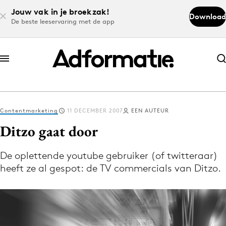
Jouw vak in je broekzak!
Download
De beste leeservaring met de app
Abonneer nu
Abonneer nu
Contentmarketing
11 DECEMBER 2007
EEN AUTEUR
Log in
Ditzo gaat door
De oplettende youtube gebruiker (of twitteraar)
Download de app
heeft ze al gespot: de TV commercials van Ditzo.
Volg het laatste nieuws via de Adformatie
Nieuws app