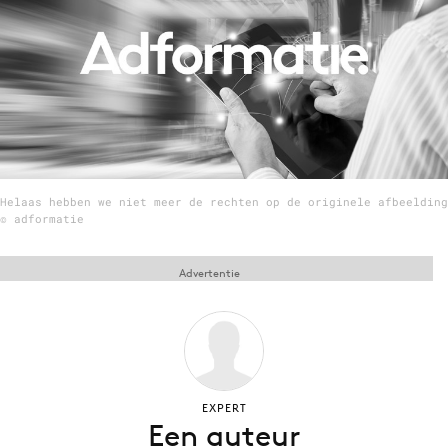
Menu
Home
9 sept: GenAI-training
12 nov: MarketingLive!
Helaas hebben we niet meer de rechten op de originele afbeelding
Adverteren
© adformatie
Events
Opleidingen
Advertentie
Vacatures
Academy
Partners
Topics
EXPERT
Een auteur
Artificial Intelligence