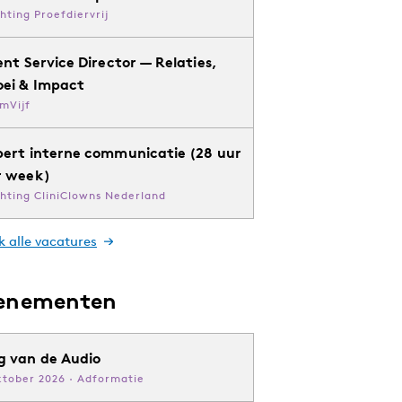
chting Proefdiervrij
ent Service Director — Relaties,
oei & Impact
mVijf
pert interne communicatie (28 uur
r week)
chting CliniClowns Nederland
k alle vacatures
enementen
g van de Audio
ktober 2026 · Adformatie