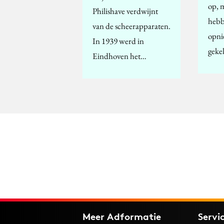
op, 
Philishave verdwijnt
hebb
van de scheerapparaten.
opni
In 1939 werd in
geke
Eindhoven het…
Meer Adformatie
Servi