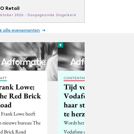
O Retail
oktober 2026 · Doopsgezinde Singelkerk
jk alle evenementen
AFT
CONTENTMARKETING
rank Lowe:
Tijd voor
he Red Brick
Vodafone om
oad
haar strategie
te herzien?
r Frank Lowe heeft
jn nieuwe bureau The
Wordt het tijd voor
d Brick Road
Vodafone een andere