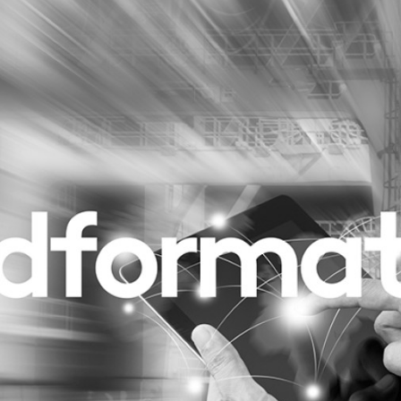
Programmatic
ering
Purpose Marketing
keting
Reputatie & crisis
nicatie