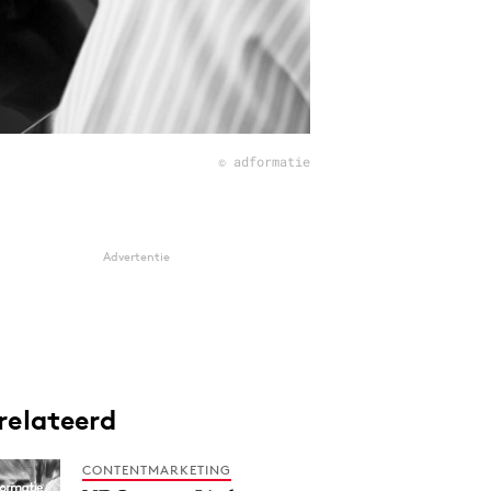
© adformatie
Advertentie
relateerd
CONTENTMARKETING