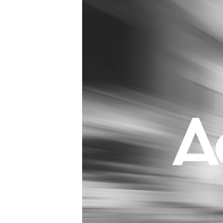
Carriere
Effectiviteit
Contentmarketing
Gedragsverand
Craft
Influencer mar
Customer Experience
Interne commu
Data & Insights
Martech