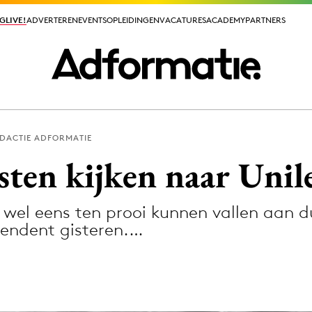
GLIVE!
GLIVE!
ADVERTEREN
ADVERTEREN
EVENTS
EVENTS
OPLEIDINGEN
OPLEIDINGEN
VACATURES
VACATURES
ACADEMY
ACADEMY
PARTNERS
PARTNERS
DACTIE ADFORMATIE
ieuws app
sten kijken naar Unil
 wel eens ten prooi kunnen vallen aan d
pendent gisteren.…
Media
ormation
Merkstrategie
PR