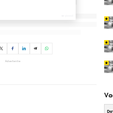
Advertentie
Va
Da