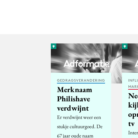
GEDRAGSVERANDERING
INFL
MAR
Merknaam
Ne
Philishave
ki
verdwijnt
op
Er verdwijnt weer een
tv
stukje cultuurgoed. De
Inte
67 jaar oude naam