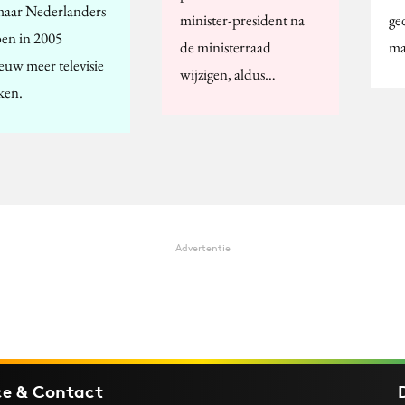
maar Nederlanders
minister-president na
ge
en in 2005
de ministerraad
ma
euw meer televisie
wijzigen, aldus…
ken.
Advertentie
ce & Contact