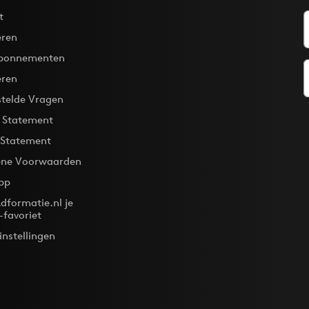
t
ren
bonnementen
eren
stelde Vragen
y Statement
 Statement
ne Voorwaarden
pp
dformatie.nl je
-favoriet
instellingen