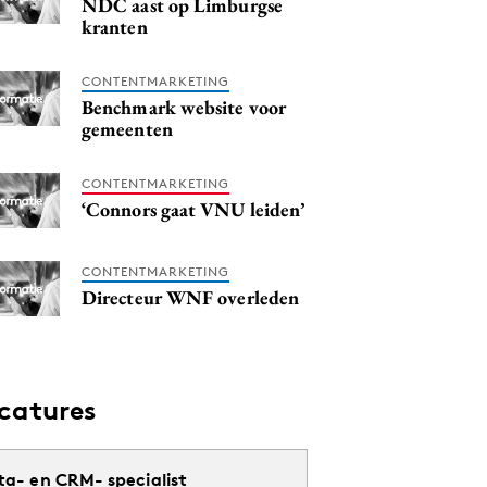
NDC aast op Limburgse
kranten
CONTENTMARKETING
Benchmark website voor
gemeenten
CONTENTMARKETING
‘Connors gaat VNU leiden’
CONTENTMARKETING
Directeur WNF overleden
catures
ta- en CRM- specialist