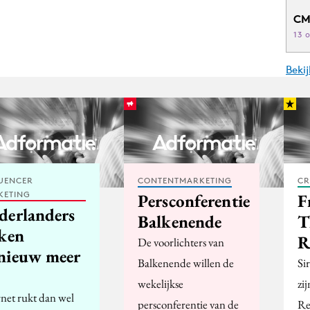
CM
13 
Beki
UENCER
CONTENTMARKETING
CR
KETING
Persconferentie
F
derlanders
Balkenende
T
jken
R
De voorlichters van
nieuw meer
Balkenende willen de
Si
wekelijkse
zi
rnet rukt dan wel
persconferentie van de
Re