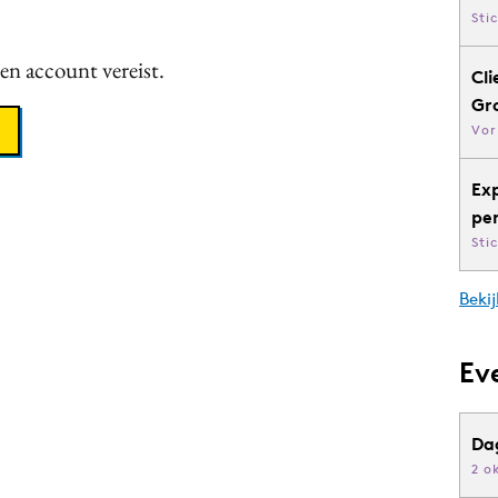
Sti
een account vereist.
Cli
Gr
Vor
Ex
pe
Sti
Bekij
Ev
Da
2 o