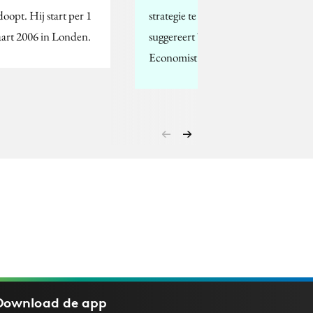
doopt. Hij start per 1
strategie te kiezen? Dat
art 2006 in Londen.
suggereert The
Economist deze week.
Download de
app