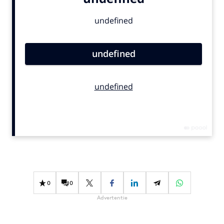
Bureaus
Campagnes
Carriere
Contentmarketing
Craft
Customer Experience
Data & Insights
Design
Digital transformation
Diversiteit
Effectiviteit
Gedragsverandering
0
0
Influencer marketing
Advertentie
Interne communicatie
Martech