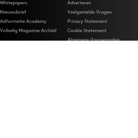
Whitepapers
Adverteren
Nieuwsbrief
Veelgestelde Vragen
Adformatie Academy
Privacy Statement
Volledig Magazine Archief
Cookie Statement
Algemene Voorwaarden
Onze app
Maak Adformatie.nl je
Google-favoriet
Privacyinstellingen
Download de
Adformatie Nieuws App