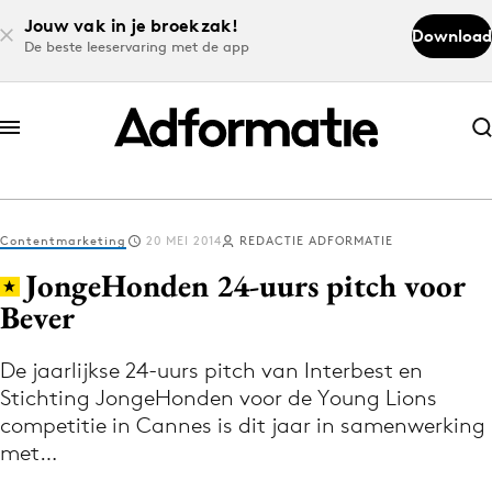
Jouw vak in je broekzak!
Download
De beste leeservaring met de app
Abonneer nu
Abonneer nu
Contentmarketing
20 MEI 2014
REDACTIE ADFORMATIE
Log in
JongeHonden 24-uurs pitch voor
Bever
Download de app
Volg het laatste nieuws via de Adformatie
De jaarlijkse 24-uurs pitch van Interbest en
Stichting JongeHonden voor de Young Lions
Nieuws app
competitie in Cannes is dit jaar in samenwerking
met…