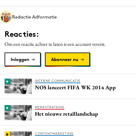
Media
Merkstrategie
Redactie Adformatie
PR
Reacties:
Programmatic
Purpose Marketing
Om een reactie achter te laten is een account vereist.
Reputatie & crisis
Inloggen
Abonneer nu
INTERNE COMMUNICATIE
NOS lanceert FIFA WK 2014 App
MERKSTRATEGIE
Het nieuwe retaillandschap
CONTENTMARKETING