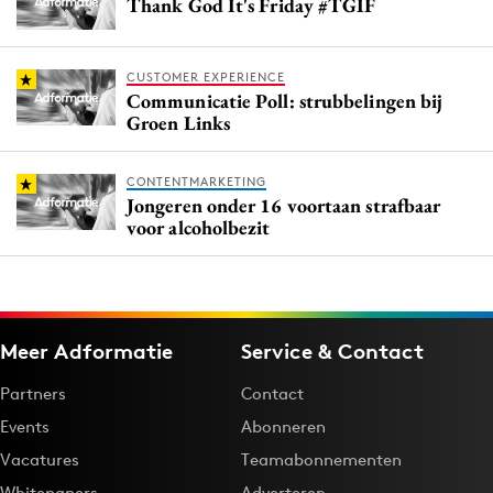
Thank God It's Friday #TGIF
CUSTOMER EXPERIENCE
Communicatie Poll: strubbelingen bij
Groen Links
CONTENTMARKETING
Jongeren onder 16 voortaan strafbaar
voor alcoholbezit
Meer Adformatie
Service & Contact
Partners
Contact
Events
Abonneren
Vacatures
Teamabonnementen
Whitepapers
Adverteren