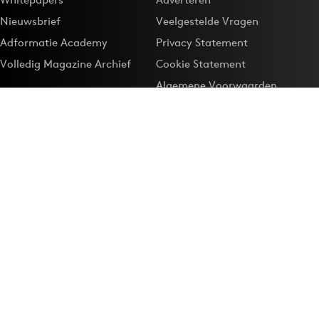
Nieuwsbrief
Veelgestelde Vragen
Adformatie Academy
Privacy Statement
Volledig Magazine Archief
Cookie Statement
Algemene Voorwaarden
Onze app
Maak Adformatie.nl je
Google-favoriet
Privacyinstellingen
Download de
Adformatie Nieuws App