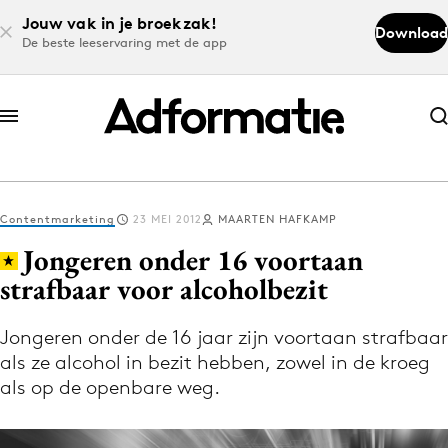
Jouw vak in je broekzak!
Download
De beste leeservaring met de app
Abonneer nu
Abonneer nu
Contentmarketing
23 MEI 2012
MAARTEN HAFKAMP
Log in
Jongeren onder 16 voortaan
strafbaar voor alcoholbezit
Download de app
Volg het laatste nieuws via de Adformatie
Jongeren onder de 16 jaar zijn voortaan strafbaar
als ze alcohol in bezit hebben, zowel in de kroeg
Nieuws app
als op de openbare weg.