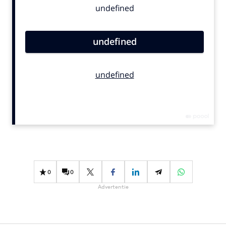
Bureaus
Campagnes
Carriere
Contentmarketing
Craft
Customer Experience
Data & Insights
Design
Digital transformation
Diversiteit
Effectiviteit
0
0
Gedragsverandering
Advertentie
Influencer marketing
Interne communicatie
Martech