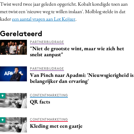
Twist werd twee jaar geleden opgericht. Kobalt kondigde toen aan
Media
met twist een 'nieuwe weg te willen inslaan'. Molblog stelde in dat
Merkstrategie
kader
een aantal vragen aan Lot Keijzer
.
PR
Gerelateerd
Programmatic
Purpose Marketing
PARTNERBIJDRAGE
''Niet de grootste wint, maar wie zich het
Reputatie & crisis
snelst aanpast"
PARTNERBIJDRAGE
Van Pinch naar Apadmi: 'Nieuwsgierigheid is
belangrijker dan ervaring'
CONTENTMARKETING
QR facts
CONTENTMARKETING
Kleding met een gaatje