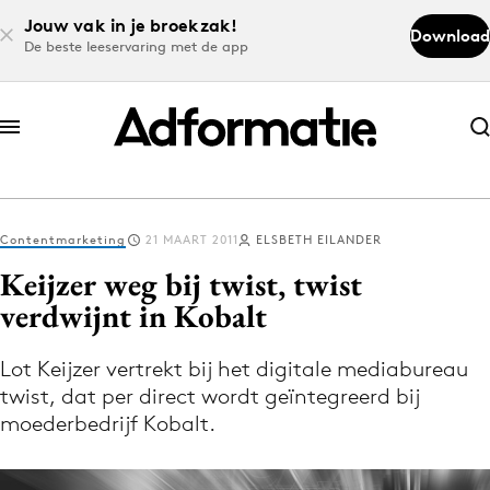
Jouw vak in je broekzak!
Download
De beste leeservaring met de app
Abonneer nu
Abonneer nu
Contentmarketing
21 MAART 2011
ELSBETH EILANDER
Log in
Keijzer weg bij twist, twist
verdwijnt in Kobalt
Download de app
Volg het laatste nieuws via de Adformatie
Lot Keijzer vertrekt bij het digitale mediabureau
twist, dat per direct wordt geïntegreerd bij
Nieuws app
moederbedrijf Kobalt.