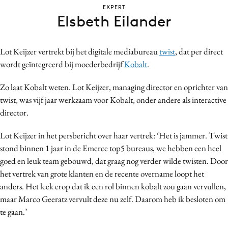
EXPERT
Bureaus
Elsbeth Eilander
Campagnes
Carriere
Lot Keijzer vertrekt bij het digitale mediabureau
twist
, dat per direct
Contentmarketing
wordt geïntegreerd bij moederbedrijf
Kobalt
.
Craft
Customer Experience
Zo laat Kobalt weten. Lot Keijzer, managing director en oprichter van
twist, was vijf jaar werkzaam voor Kobalt, onder andere als interactive
Data & Insights
director.
Design
Digital transformation
Lot Keijzer in het persbericht over haar vertrek: ‘Het is jammer. Twist
Diversiteit
stond binnen 1 jaar in de Emerce top5 bureaus, we hebben een heel
goed en leuk team gebouwd, dat graag nog verder wilde twisten. Door
Effectiviteit
het vertrek van grote klanten en de recente overname loopt het
Gedragsverandering
anders. Het leek erop dat ik een rol binnen kobalt zou gaan vervullen,
Influencer marketing
maar Marco Geeratz vervult deze nu zelf. Daarom heb ik besloten om
Interne communicatie
te gaan.’
Martech