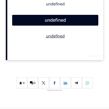
Bureaus
Campagnes
Carriere
Contentmarketing
Craft
Customer Experience
Data & Insights
Design
Digital transformation
Diversiteit
Effectiviteit
0
0
Gedragsverandering
Advertentie
Influencer marketing
Interne communicatie
Martech