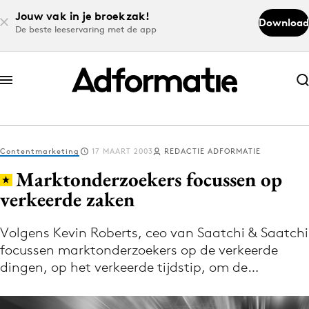
Jouw vak in je broekzak!
Download
De beste leeservaring met de app
Abonneer nu
Abonneer nu
Contentmarketing
17 MAART 2003
REDACTIE ADFORMATIE
Log in
Marktonderzoekers focussen op
verkeerde zaken
Download de app
Volg het laatste nieuws via de Adformatie
Volgens Kevin Roberts, ceo van Saatchi & Saatchi
focussen marktonderzoekers op de verkeerde
Nieuws app
dingen, op het verkeerde tijdstip, om de…