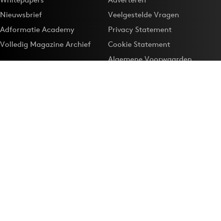
Nieuwsbrief
Veelgestelde Vragen
Adformatie Academy
Privacy Statement
Volledig Magazine Archief
Cookie Statement
Algemene Voorwaarden
Onze app
Maak Adformatie.nl je
Google-favoriet
Privacyinstellingen
Download de
Adformatie Nieuws App