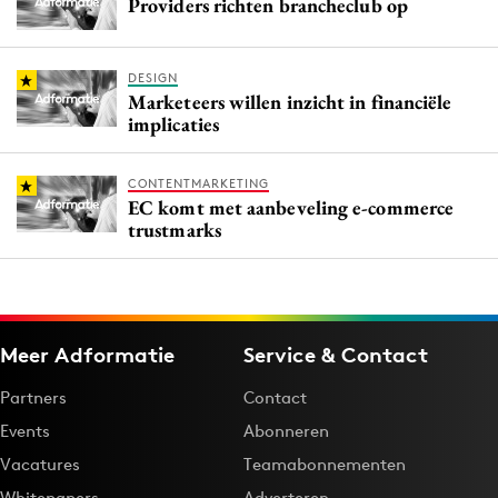
Providers richten brancheclub op
DESIGN
Marketeers willen inzicht in financiële
implicaties
CONTENTMARKETING
EC komt met aanbeveling e-commerce
trustmarks
Meer Adformatie
Service & Contact
Partners
Contact
Events
Abonneren
Vacatures
Teamabonnementen
Whitepapers
Adverteren