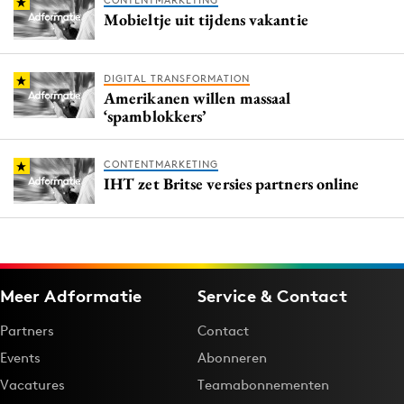
CONTENTMARKETING
Mobieltje uit tijdens vakantie
DIGITAL TRANSFORMATION
Amerikanen willen massaal
‘spamblokkers’
CONTENTMARKETING
IHT zet Britse versies partners online
Meer Adformatie
Service & Contact
Partners
Contact
Events
Abonneren
Vacatures
Teamabonnementen