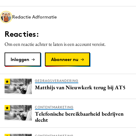
Media
Merkstrategie
Redactie Adformatie
PR
Reacties:
Programmatic
Purpose Marketing
Om een reactie achter te laten is een account vereist.
Reputatie & crisis
Inloggen
Abonneer nu
GEDRAGSVERANDERING
Matthijs van Nieuwkerk terug bij AT5
CONTENTMARKETING
Telefonische bereikbaarheid bedrijven
slecht