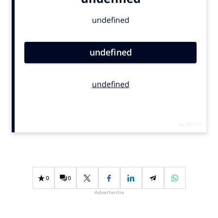
Bureaus
Campagnes
Carriere
Contentmarketing
Craft
Customer Experience
Data & Insights
Design
Digital transformation
Diversiteit
Effectiviteit
Gedragsverandering
0
0
Influencer marketing
Advertentie
Interne communicatie
Martech