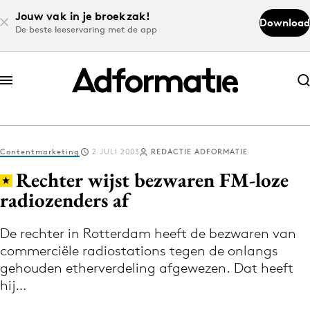
Jouw vak in je broekzak!
Download
De beste leeservaring met de app
Abonneer nu
Abonneer nu
Contentmarketing
2 JULI 2003
REDACTIE ADFORMATIE
Log in
Rechter wijst bezwaren FM-loze
radiozenders af
Download de app
Volg het laatste nieuws via de Adformatie
De rechter in Rotterdam heeft de bezwaren van
commerciële radiostations tegen de onlangs
Nieuws app
gehouden etherverdeling afgewezen. Dat heeft
hij…