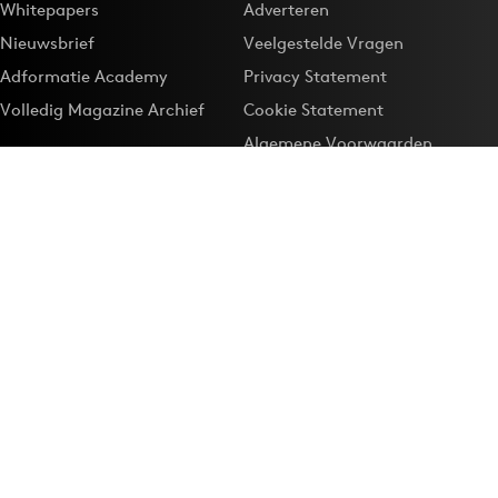
Whitepapers
Adverteren
Nieuwsbrief
Veelgestelde Vragen
Adformatie Academy
Privacy Statement
Volledig Magazine Archief
Cookie Statement
Algemene Voorwaarden
Onze app
Maak Adformatie.nl je
Google-favoriet
Privacyinstellingen
Download de
Adformatie Nieuws App