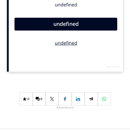
Bureaus
Campagnes
Carriere
Contentmarketing
Craft
Customer Experience
Data & Insights
Design
Digital transformation
Diversiteit
Effectiviteit
0
0
Gedragsverandering
Advertentie
Influencer marketing
Interne communicatie
Martech