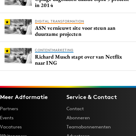
in 2014
DIGITAL TRANSFORMATION
ASN vernieuwt site voor steun aan
duurzame projecten
CONTENTMARKETING
Richard Musch stapt over van Netflix
naar ING
Meer Adformatie
Service & Contact
Partners
Contact
Events
Abonneren
Vacatures
Teamabonnementen
Whitepapers
Adverteren