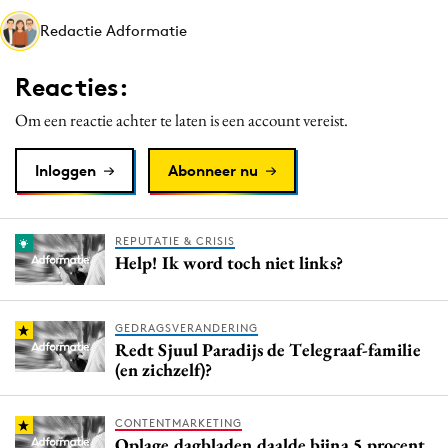
Media
Redactie Adformatie
Merkstrategie
Reacties:
PR
Programmatic
Om een reactie achter te laten is een account vereist.
Purpose Marketing
Inloggen
Abonneer nu
Reputatie & crisis
REPUTATIE & CRISIS
Help! Ik word toch niet links?
GEDRAGSVERANDERING
Redt Sjuul Paradijs de Telegraaf-familie
(en zichzelf)?
CONTENTMARKETING
Oplage dagbladen daalde bijna 5 procent