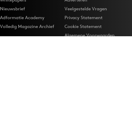
Nieuwsbrief
Veelgestelde Vragen
Adformatie Academy
Privacy Statement
Volledig Magazine Archief
Cookie Statement
Algemene Voorwaarden
Onze app
Maak Adformatie.nl je
Google-favoriet
Privacyinstellingen
Download de
Adformatie Nieuws App