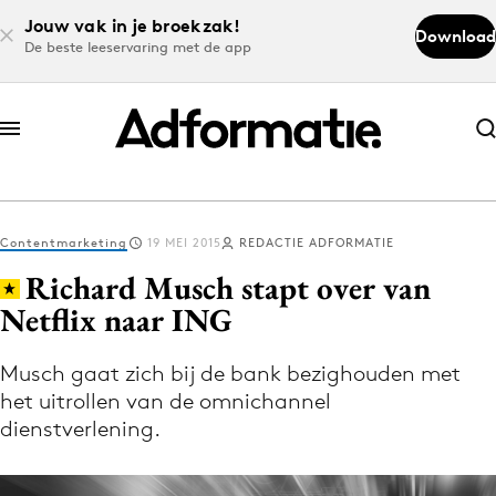
Jouw vak in je broekzak!
Download
De beste leeservaring met de app
Abonneer nu
Abonneer nu
Contentmarketing
19 MEI 2015
REDACTIE ADFORMATIE
Log in
Richard Musch stapt over van
Netflix naar ING
Download de app
Volg het laatste nieuws via de Adformatie
Musch gaat zich bij de bank bezighouden met
het uitrollen van de omnichannel
Nieuws app
dienstverlening.