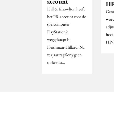
account
HP
Hill & Knowlton heeft
Gera
het PR-account voor de
word
spelcomputer
adju
PlayStation2
hoof
weggekaapt bij
HP/D
Fleishman-Hillard. Na
zes jaar zag Sony geen
toekomst…