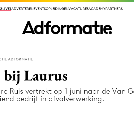
GLIVE!
GLIVE!
ADVERTEREN
ADVERTEREN
EVENTS
EVENTS
OPLEIDINGEN
OPLEIDINGEN
VACATURES
VACATURES
ACADEMY
ACADEMY
PARTNERS
PARTNERS
CTIE ADFORMATIE
ieuws app
 bij Laurus
c Ruis vertrekt op 1 juni naar de Van 
end bedrijf in afvalverwerking.
Media
ormation
Merkstrategie
PR