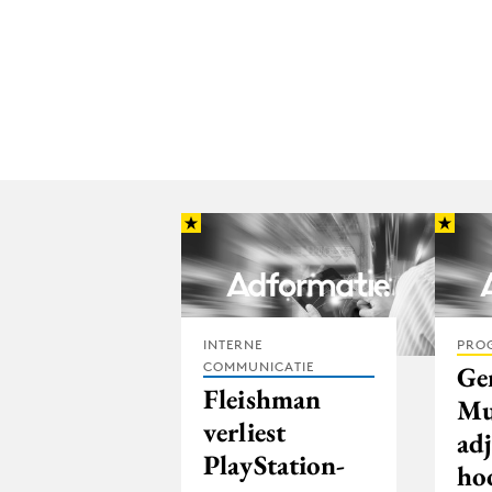
INTERNE
PRO
COMMUNICATIE
Ge
Fleishman
Mu
verliest
ad
PlayStation-
ho