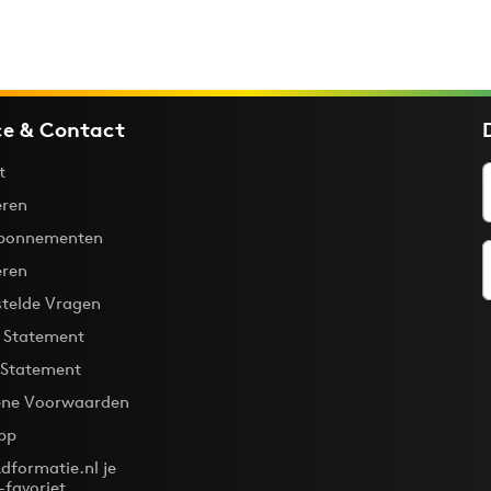
ce & Contact
t
ren
bonnementen
eren
stelde Vragen
y Statement
 Statement
ne Voorwaarden
pp
dformatie.nl je
-favoriet