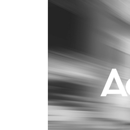
Carriere
Effectiviteit
Contentmarketing
Gedragsverand
Craft
Influencer mar
Customer Experience
Interne commu
Data & Insights
Martech