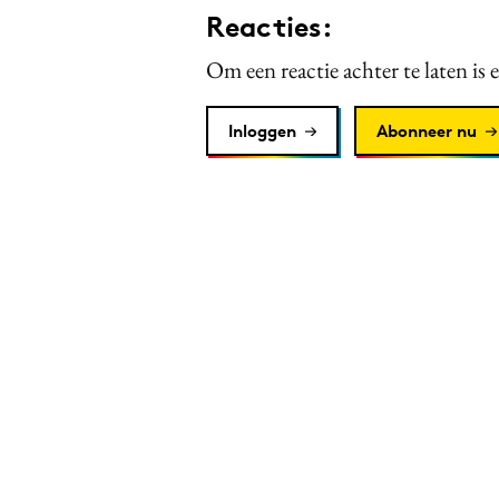
Reacties:
Om een reactie achter te laten is 
Inloggen
Abonneer nu