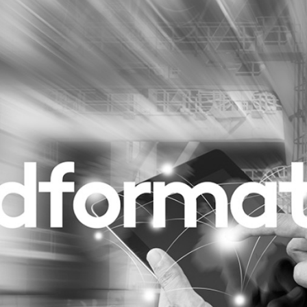
Programmatic
ering
Purpose Marketing
keting
Reputatie & crisis
nicatie