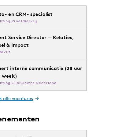
ta- en CRM- specialist
chting Proefdiervrij
ent Service Director — Relaties,
oei & Impact
mVijf
pert interne communicatie (28 uur
r week)
chting CliniClowns Nederland
k alle vacatures
enementen