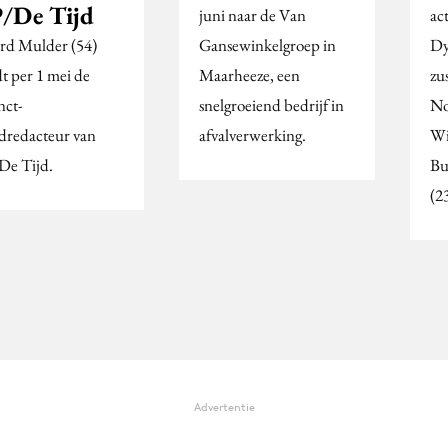
/De Tijd
juni naar de Van
ac
rd Mulder (54)
Gansewinkelgroep in
Dy
t per 1 mei de
Maarheeze, een
zu
nct-
snelgroeiend bedrijf in
No
dredacteur van
afvalverwerking.
Wi
e Tijd.
Bu
(2
Advertentie