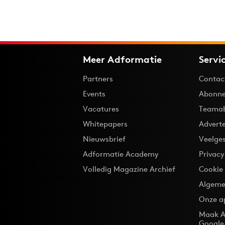
Meer Adformatie
Servi
Partners
Contac
Events
Abonne
Vacatures
Teama
Whitepapers
Advert
Nieuwsbrief
Veelge
Adformatie Academy
Privac
Volledig Magazine Archief
Cookie
Algeme
Onze a
Maak A
Google