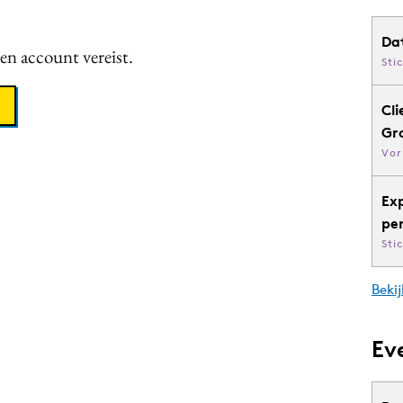
Da
een account vereist.
Sti
Cli
Gr
Vor
Ex
pe
Sti
Bekij
Ev