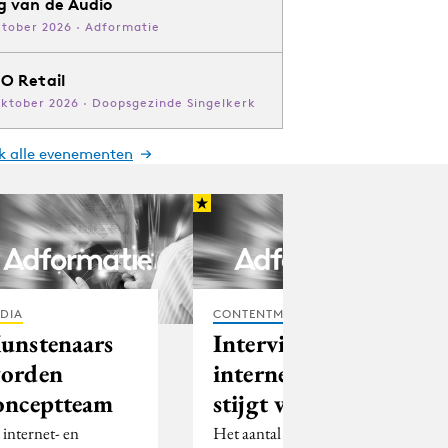
g van de Audio
ktober 2026 · Adformatie
O Retail
oktober 2026 · Doopsgezinde Singelkerk
jk alle evenementen
DIA
CONTENTMARKETING
unstenaars
Interview:
orden
internetpenetratie
onceptteam
stijgt weer
j internet- en
Het aantal mensen in