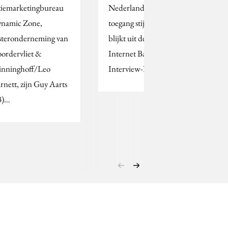
tiemarketingbureau
Nederland met Internet
namic Zone,
toegang stijgt weer, zo
steronderneming van
blijkt uit de European
ordervliet &
Internet Barometer van
nninghoff/Leo
Interview-NSS.
rnett, zijn Guy Aarts
3)…