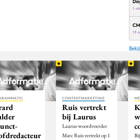
Da
1 o
CM
13 
Beki
GRAMMATIC
CONTENTMARKETING
ME
rard
Ruis vertrekt
K
lder
bij Laurus
w
junct-
c
Laurus-woordvoerder
ofdredacteur
Marc Ruis vertrekt op 1
Bi