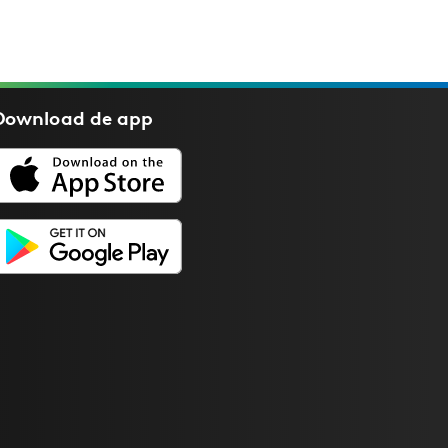
Download de
app