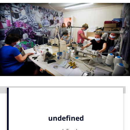
Menu
Home
9 sept: GenAI-training
12 nov: MarketingLive!
Adverteren
Events
Opleidingen
Vacatures
Advertentie
Academy
Partners
Topics
Artificial Intelligence