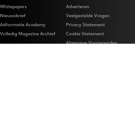
Whitepapers
Adverteren
Nieuwsbrief
Veelgestelde Vragen
Adformatie Academy
Privacy Statement
Volledig Magazine Archief
Cookie Statement
Algemene Voorwaarden
Onze app
Maak Adformatie.nl je
Google-favoriet
Privacyinstellingen
Download de
Adformatie Nieuws App