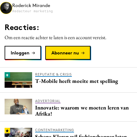
Roderick Mirande
Media
Redacteur marketing
Merkstrategie
PR
Reacties:
Programmatic
Om een reactie achter te laten is een account vereist.
Purpose Marketing
Reputatie & crisis
Inloggen
Abonneer nu
REPUTATIE & CRISIS
T-Mobile heeft moeite met spelling
ADVERTORIAL
Innovatie: waarom we moeten leren van
Afrika!
CONTENTMARKETING
Schone Kleren wil fashionshopper laten