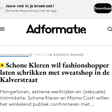
Jouw vak in je broekzak!
Download
De beste leeservaring met de app
Abonneer nu
Abonneer nu
Contentmarketing
11 MEI 2016
RODERICK MIRANDE
Log in
Schone Kleren wil fashionshopper
laten schrikken met sweatshop in de
Kalverstraat
Download de app
Volg het laatste nieuws via de Adformatie
Hongerlonen, extreme werktijden en (seksuele)
Nieuws app
intimidatie. Schone Kleren en Mama Cash willen
het winkelend publiek confronteren met…