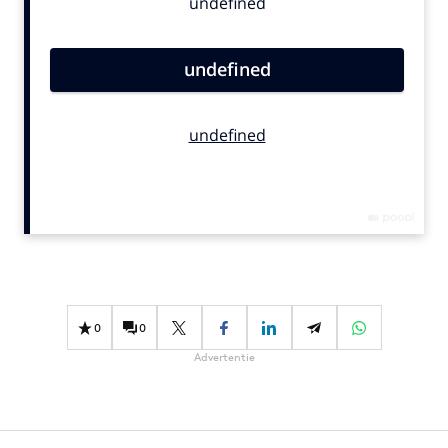
Bureaus
Campagnes
Carriere
Contentmarketing
Craft
Customer Experience
Data & Insights
Design
Digital transformation
Diversiteit
Effectiviteit
0
0
Gedragsverandering
Advertentie
Influencer marketing
Interne communicatie
Martech