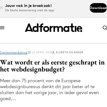
Jouw vak in je broekzak!
Download
De beste leeservaring met de app
Abonneer nu
Abonneer nu
Contentmarketing
22 APRIL 2008
ELSBETH EILANDER
Log in
Wat wordt er als eerste geschrapt in
het webdesignbudget?
Download de app
Volg het laatste nieuws via de Adformatie
Meer dan 75 procent van de Europese
webdesignbureaus denkt dit jaar beter af te
Nieuws app
sluiten dan het vorige jaar, in ieder geval even
goed,…