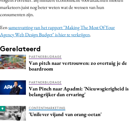
marketeers juist nog beter weten wat de wensen van hun
consumenten zijn.
Een
samenvatting van het rapport "Making The Most Of Your
Agency Web Design Budget" is hier te verkrijgen
.
Gerelateerd
PARTNERBIJDRAGE
Van pitch naar vertrouwen: zo overtuig je de
boardroom
PARTNERBIJDRAGE
Van Pinch naar Apadmi: 'Nieuwsgierigheid is
belangrijker dan ervaring'
CONTENTMARKETING
'Unilever vijand van orang-oetan'