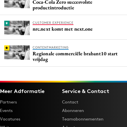
Coca-Cola Zero succesvolste
productintroductie
CUSTOMER EXPERIENCE
nrc.next komt met next.one
CONTENTMARKETING
Regionale commerciële brabant10 start
vrijdag
Meer Adformatie
Service & Contact
Partners
Contact
Events
Abonneren
Vacatures
Teamabonnementen