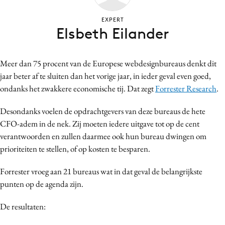
Bureaus
EXPERT
Campagnes
Elsbeth Eilander
Carriere
Contentmarketing
Meer dan 75 procent van de Europese webdesignbureaus denkt dit
Craft
jaar beter af te sluiten dan het vorige jaar, in ieder geval even goed,
Customer Experience
ondanks het zwakkere economische tij. Dat zegt
Forrester Research
.
Data & Insights
Desondanks voelen de opdrachtgevers van deze bureaus de hete
Design
CFO-adem in de nek. Zij moeten iedere uitgave tot op de cent
Digital transformation
verantwoorden en zullen daarmee ook hun bureau dwingen om
Diversiteit
prioriteiten te stellen, of op kosten te besparen.
Effectiviteit
Forrester vroeg aan 21 bureaus wat in dat geval de belangrijkste
Gedragsverandering
punten op de agenda zijn.
Influencer marketing
Interne communicatie
De resultaten:
Martech