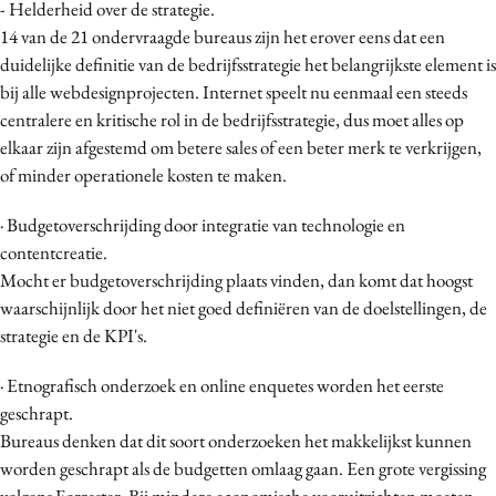
- Helderheid over de strategie.
Media
14 van de 21 ondervraagde bureaus zijn het erover eens dat een
Merkstrategie
duidelijke definitie van de bedrijfsstrategie het belangrijkste element is
PR
bij alle webdesignprojecten. Internet speelt nu eenmaal een steeds
centralere en kritische rol in de bedrijfsstrategie, dus moet alles op
Programmatic
elkaar zijn afgestemd om betere sales of een beter merk te verkrijgen,
Purpose Marketing
of minder operationele kosten te maken.
Reputatie & crisis
· Budgetoverschrijding door integratie van technologie en
contentcreatie.
Mocht er budgetoverschrijding plaats vinden, dan komt dat hoogst
waarschijnlijk door het niet goed definiëren van de doelstellingen, de
strategie en de KPI's.
· Etnografisch onderzoek en online enquetes worden het eerste
geschrapt.
Bureaus denken dat dit soort onderzoeken het makkelijkst kunnen
worden geschrapt als de budgetten omlaag gaan. Een grote vergissing
volgens Forrester. Bij mindere economische vooruitzichten moeten