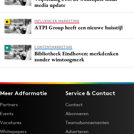
media update
INFLUENCER MARKETING
ATPI Group heeft een nieuwe huisstijl
CONTENTMARKETING
Bibliotheek Eindhoven: merkdenken
zonder winstoogmerk
Meer Adformatie
Service & Contact
Partners
Contact
Events
Abonneren
Vacatures
Teamabonnementen
Whitepapers
Adverteren