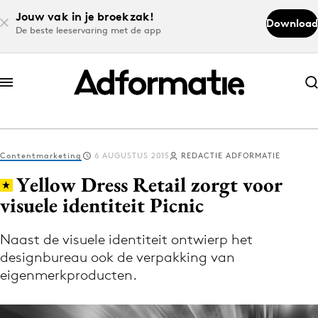
Jouw vak in je broekzak!
Download
De beste leeservaring met de app
Abonneer nu
Abonneer nu
Contentmarketing
6 AUGUSTUS 2015
REDACTIE ADFORMATIE
Log in
Yellow Dress Retail zorgt voor
visuele identiteit Picnic
Download de app
Volg het laatste nieuws via de Adformatie
Naast de visuele identiteit ontwierp het
designbureau ook de verpakking van
Nieuws app
eigenmerkproducten.