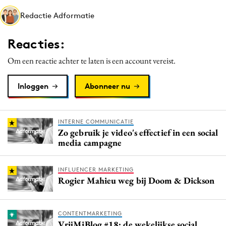
Media
Redactie Adformatie
Merkstrategie
Reacties:
PR
Programmatic
Om een reactie achter te laten is een account vereist.
Purpose Marketing
Inloggen
Abonneer nu
Reputatie & crisis
INTERNE COMMUNICATIE
Zo gebruik je video's effectief in een social
media campagne
INFLUENCER MARKETING
Rogier Mahieu weg bij Doom & Dickson
CONTENTMARKETING
VrijMiBlog #18: de wekelijkse social