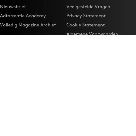
Nieuwsbrief
Veelgestelde Vragen
Adformatie Academy
Privacy Statement
Volledig Magazine Archief
Cookie Statement
Algemene Voorwaarden
Onze app
Maak Adformatie.nl je
Google-favoriet
Privacyinstellingen
Download de
Adformatie Nieuws App