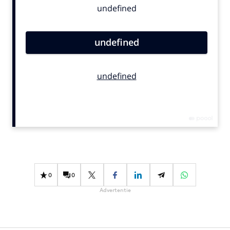
Bureaus
Campagnes
Carriere
Contentmarketing
Craft
Customer Experience
Data & Insights
Design
Digital transformation
Diversiteit
Effectiviteit
0
0
Gedragsverandering
Advertentie
Influencer marketing
Interne communicatie
Martech