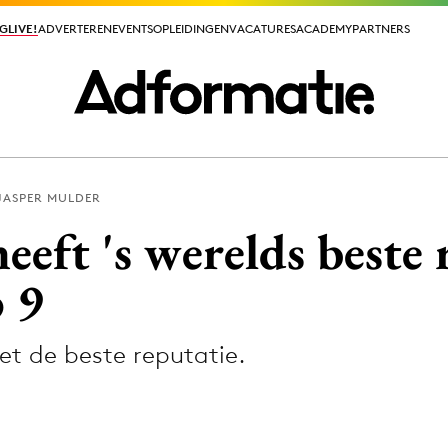
GLIVE!
GLIVE!
ADVERTEREN
ADVERTEREN
EVENTS
EVENTS
OPLEIDINGEN
OPLEIDINGEN
VACATURES
VACATURES
ACADEMY
ACADEMY
PARTNERS
PARTNERS
JASPER MULDER
ieuws app
eeft 's werelds beste 
 9
et de beste reputatie.
Media
ormation
Merkstrategie
PR