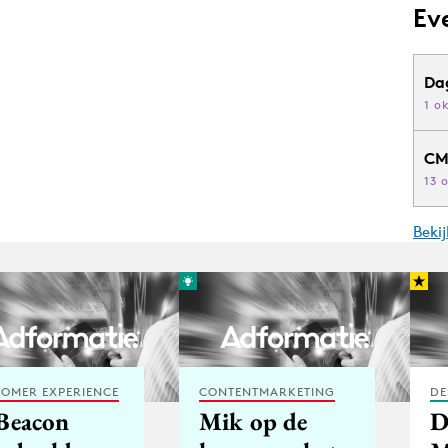
Ev
Da
1 o
CM
13 
Beki
OMER EXPERIENCE
CONTENTMARKETING
DE
iBeacon
Mik op de
D