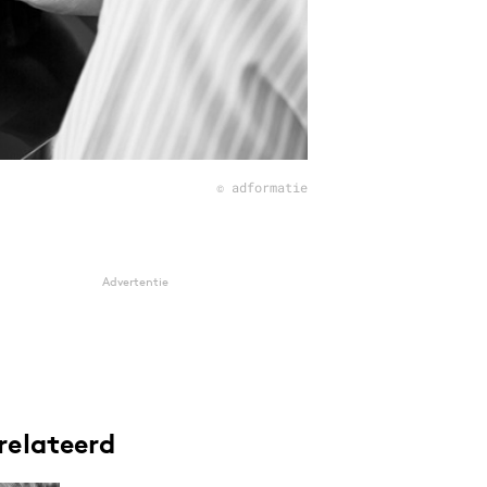
© adformatie
Advertentie
relateerd