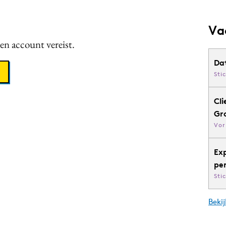
Va
een account vereist.
Da
Sti
Cli
Gr
Vor
Ex
pe
Sti
Bekij