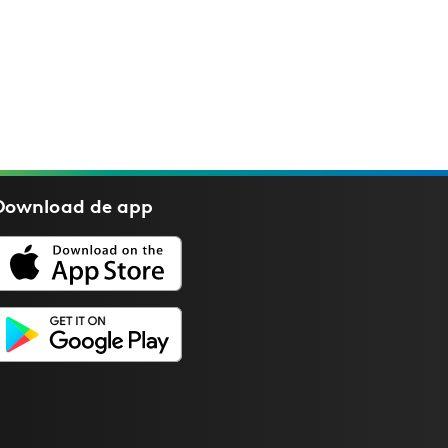
Download de
app