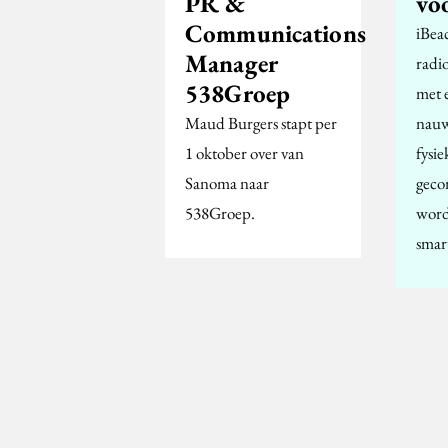
PR &
vo
Communications
iBea
Manager
radi
538Groep
met 
Maud Burgers stapt per
nauw
1 oktober over van
fysie
Sanoma naar
geco
538Groep.
word
smar