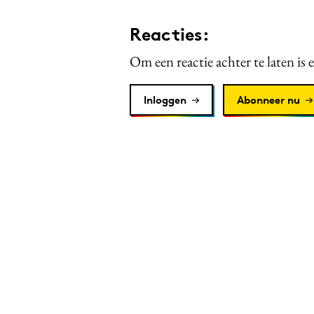
Reacties:
Om een reactie achter te laten is 
Inloggen
Abonneer nu