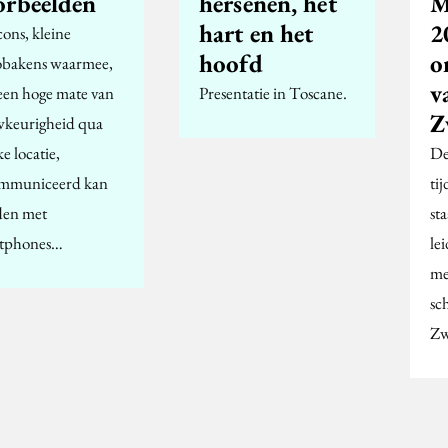
orbeelden
hersenen, het
M
hart en het
2
cons, kleine
hoofd
o
obakens waarmee,
v
een hoge mate van
Presentatie in Toscane.
Z
keurigheid qua
ke locatie,
De
mmuniceerd kan
ti
en met
sta
tphones…
le
me
sc
Zw