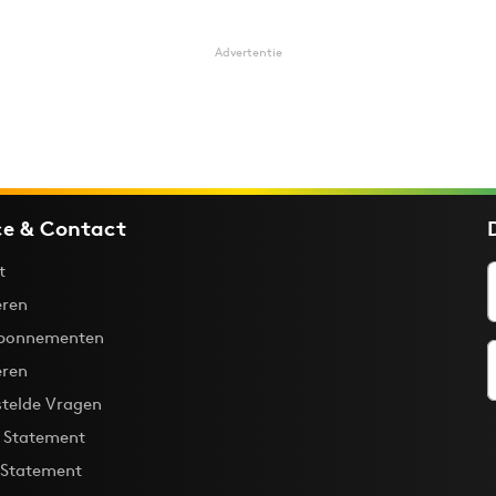
Advertentie
ce & Contact
t
ren
bonnementen
eren
stelde Vragen
y Statement
 Statement