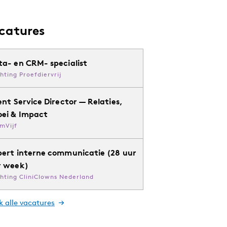
catures
ta- en CRM- specialist
chting Proefdiervrij
ent Service Director — Relaties,
oei & Impact
mVijf
pert interne communicatie (28 uur
r week)
chting CliniClowns Nederland
k alle vacatures