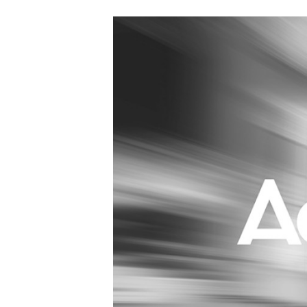
Carriere
Effectiviteit
Contentmarketing
Gedragsverand
Craft
Influencer mar
Customer Experience
Interne commu
Data & Insights
Martech