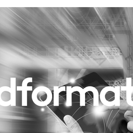
Programmatic
ering
Purpose Marketing
keting
Reputatie & crisis
nicatie