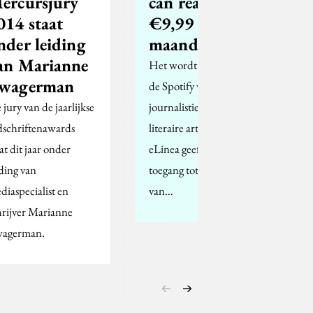
ercursjury
can read voor
014 staat
€9,99 per
nder leiding
maand
an Marianne
Het wordt betiteld als
wagerman
de Spotify voor
 jury van de jaarlijkse
journalistieke en
jdschriftenawards
literaire artikelen.
at dit jaar onder
eLinea geeft je directe
iding van
toegang tot artikelen
diaspecialist en
van…
hrijver Marianne
agerman.