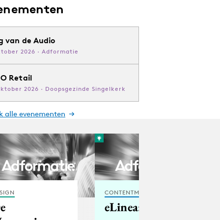
enementen
g van de Audio
ktober 2026 · Adformatie
O Retail
oktober 2026 · Doopsgezinde Singelkerk
jk alle evenementen
SIGN
CONTENTMARKETING
e
eLinea: all you