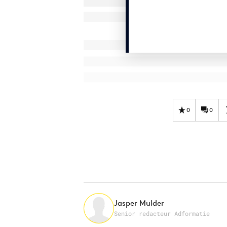
0
0
Jasper Mulder
Senior redacteur Adformatie