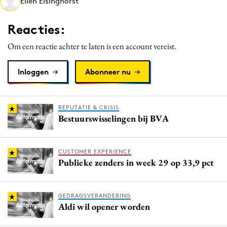
Ellen Elsinghorst
Media
Merkstrategie
Reacties:
PR
Om een reactie achter te laten is een account vereist.
Programmatic
Purpose Marketing
Inloggen
Abonneer nu
Reputatie & crisis
REPUTATIE & CRISIS
Bestuurswisselingen bij BVA
CUSTOMER EXPERIENCE
Publieke zenders in week 29 op 33,9 pct
GEDRAGSVERANDERING
Aldi wil opener worden