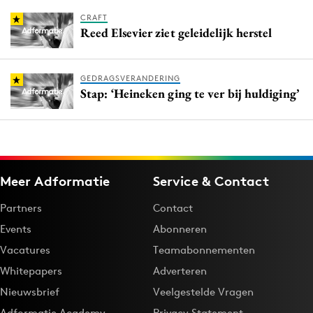
CRAFT
Reed Elsevier ziet geleidelijk herstel
GEDRAGSVERANDERING
Stap: ‘Heineken ging te ver bij huldiging’
Meer Adformatie
Service & Contact
Partners
Contact
Events
Abonneren
Vacatures
Teamabonnementen
Whitepapers
Adverteren
Nieuwsbrief
Veelgestelde Vragen
Adformatie Academy
Privacy Statement