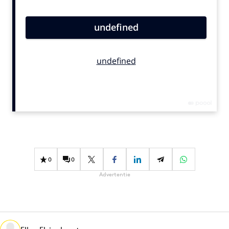
Bureaus
Campagnes
Carriere
Contentmarketing
Craft
Customer Experience
Data & Insights
Design
Digital transformation
Diversiteit
0
0
Effectiviteit
Advertentie
Gedragsverandering
Influencer marketing
Interne communicatie
Martech