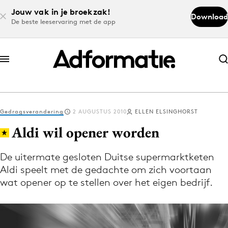
Jouw vak in je broekzak!
Download
De beste leeservaring met de app
Abonneer nu
Abonneer nu
Gedragsverandering
2 AUGUSTUS 2010
ELLEN ELSINGHORST
Log in
Aldi wil opener worden
De uitermate gesloten Duitse supermarktketen
Download de app
Aldi speelt met de gedachte om zich voortaan
Volg het laatste nieuws via de Adformatie
wat opener op te stellen over het eigen bedrijf.
Nieuws app