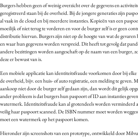
Burgers hebben geen of weinig overzicht over de gegevens en activiteit
Media
geregistreerd staan bij de overheid. Bij de jongere generaties zijn pasp
Merkstrategie
al vaak in de cloud en bij meerdere instanties. Kopieën van een paspoo
PR
moeilijk of niet terug te vorderen en voor de burger zelf is er geen cont
Programmatic
distributie hiervan. Burgers zijn niet op de hoogte van wat de gevaren 
en waar hun gegevens worden verspreid. Dit heeft tot gevolg dat pand
Purpose Marketing
andere bezittingen worden aangeschaft op de naam van een burger, z
Reputatie & crisis
deze er bewust van is.
Een mobiele applicatie kan identiteitsfraude voorkomen door bij elke w
de overheid, bijv. een huis- of auto registratie, een melding te geven. 
aankoop niet door de burger zelf gedaan zijn, dan wordt dit gelijk op
ander probleem is dat burgers hun paspoort of ID aan instanties geve
watermerk. Identiteitsfraude kan al grotendeels worden verminderd a
veilig haar paspoort scanned. De ISBN nummer moet worden weggest
moet een watermerk op het paspoort komen.
Hieronder zijn screenshots van een prototype, ontwikkeld door Milv