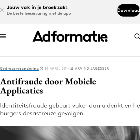
Jouw vak in je broekzak!
Download
De beste leeservaring met de app
Abonneer nu
Abonneer nu
Gedragsverandering
14 APRIL 2014
ARVIND JAGESSER
Log in
Antifraude door Mobiele
Applicaties
Download de app
Volg het laatste nieuws via de Adformatie
Identiteitsfraude gebeurt vaker dan u denkt en he
burgers desastreuze gevolgen.
Nieuws app