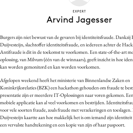
Bureaus
EXPERT
Campagnes
Arvind Jagesser
Carriere
Contentmarketing
Burgers zijn niet bewust van de gevaren bij identiteitsfraude. Dankzi
Craft
Duijvesteijn, slachtoffer identiteitsfraude, en iedereen achter de Hac
Customer Experience
Antifraude is dit in de toekomst te voorkomen. Een state-of-the-art m
oplossing, van Milvum (één van de winnaars), geeft inzicht in hoe iden
Data & Insights
kan worden gemonitord en kan worden voorkomen.
Design
Digital transformation
Afgelopen weekend heeft het ministerie van Binnenlandse Zaken en
Diversiteit
Koninkrijksrelaties (BZK) een hackathon gehouden om fraude te bestr
presentatie zijn er meerdere IT-Oplossingen naar voren gekomen. Een
Effectiviteit
mobiele applicatie kan al veel voorkomen en bestrijden.
Identiteitsfrau
Gedragsverandering
voor vele soorten fraude, zoals fraude met verzekeringen en toeslagen
Influencer marketing
Duijvesteijn kaartte aan hoe makkelijk het is om iemand zijn identiteit 
Interne communicatie
een vervalste handtekening en een kopie van zijn of haar paspoort.
Martech