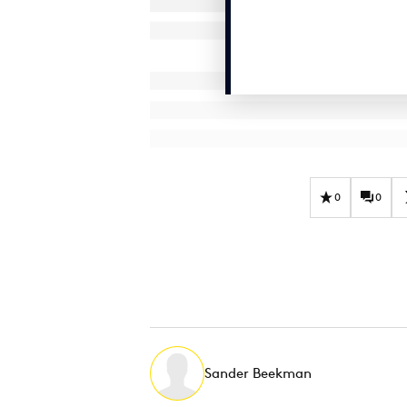
0
0
Sander Beekman