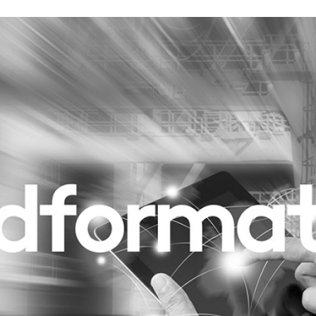
Programmatic
ering
Purpose Marketing
keting
Reputatie & crisis
nicatie