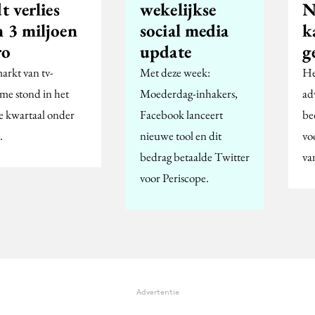
dt verlies
wekelijkse
N
n 3 miljoen
social media
k
ro
update
g
arkt van tv-
Met deze week:
He
ame stond in het
Moederdag-inhakers,
ad
te kwartaal onder
Facebook lanceert
be
.
nieuwe tool en dit
vo
bedrag betaalde Twitter
va
voor Periscope.
Advertentie