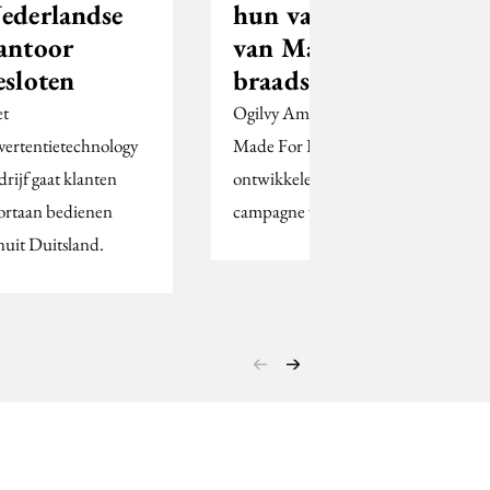
ederlandse
hun variatie
antoor
van Maggi
esloten
braadstomen
t
Ogilvy Amsterdam en
vertentietechnology
Made For Digital
drijf gaat klanten
ontwikkelen online
ortaan bedienen
campagne voor Maggi.
nuit Duitsland.