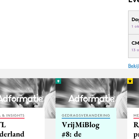
Da
1 o
CM
13 
Beki
 & INSIGHTS
GEDRAGSVERANDERING
ME
TL
VrijMiBlog
R
derland
#8: de
p