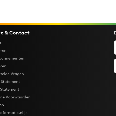
ce & Contact
t
ren
bonnementen
eren
stelde Vragen
y Statement
 Statement
ne Voorwaarden
pp
dformatie.nl je