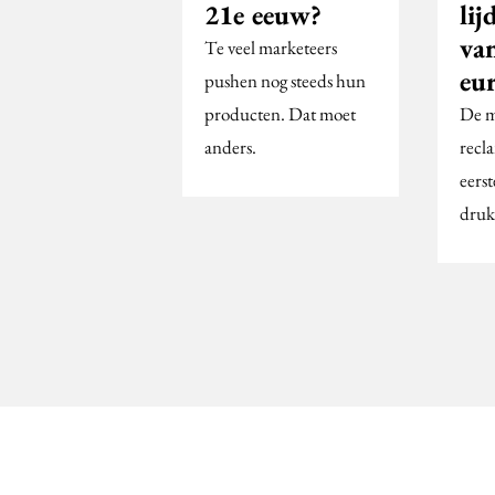
21e eeuw?
lij
va
Te veel marketeers
eu
pushen nog steeds hun
producten. Dat moet
De m
anders.
recl
eers
druk