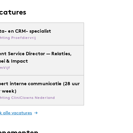
catures
ta- en CRM- specialist
chting Proefdiervrij
ent Service Director — Relaties,
oei & Impact
mVijf
pert interne communicatie (28 uur
r week)
chting CliniClowns Nederland
k alle vacatures
enementen