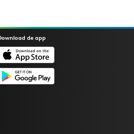
Download de
app