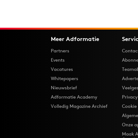
Meer Adformatie
Servi
Partners
Contac
Events
Abonne
Vacatures
Teama
Whitepapers
Advert
Nieuwsbrief
Veelge
Adformatie Academy
Privac
Volledig Magazine Archief
Cookie
Algeme
Onze a
Maak A