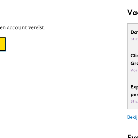
Va
een account vereist.
Da
Sti
Cli
Gr
Vor
Ex
pe
Sti
Bekij
Ev