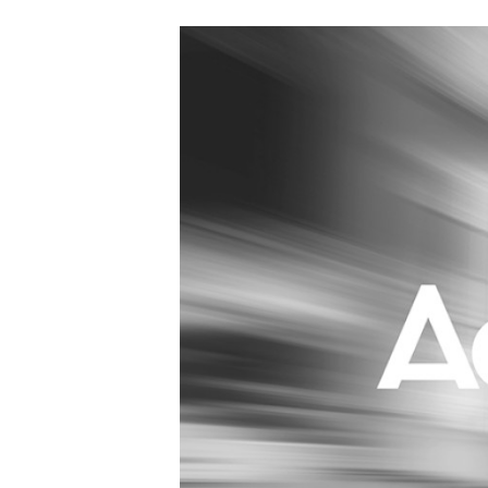
Carriere
Effectiviteit
Contentmarketing
Gedragsverand
Craft
Influencer mar
Customer Experience
Interne commu
Data & Insights
Martech