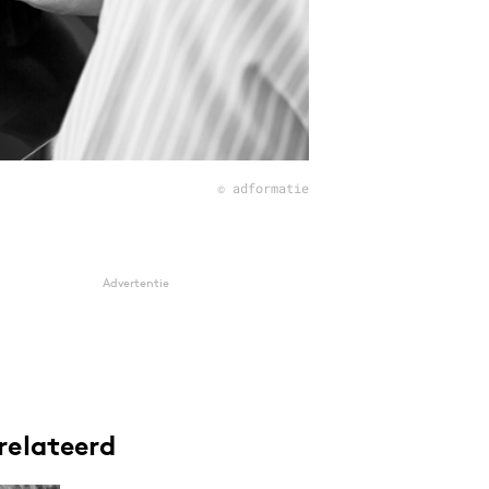
© adformatie
Advertentie
relateerd