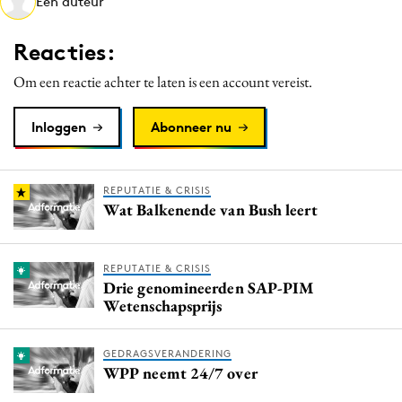
Een auteur
Media
Merkstrategie
Reacties:
PR
Om een reactie achter te laten is een account vereist.
Programmatic
Purpose Marketing
Inloggen
Abonneer nu
Reputatie & crisis
REPUTATIE & CRISIS
Wat Balkenende van Bush leert
REPUTATIE & CRISIS
Drie genomineerden SAP-PIM
Wetenschapsprijs
GEDRAGSVERANDERING
WPP neemt 24/7 over