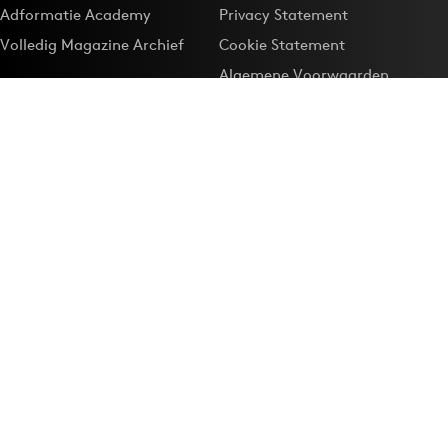
Adformatie Academy
Privacy Statement
Volledig Magazine Archief
Cookie Statement
Algemene Voorwaarden
Onze app
Maak Adformatie.nl je
Google-favoriet
Privacyinstellingen
Download de
Adformatie Nieuws App