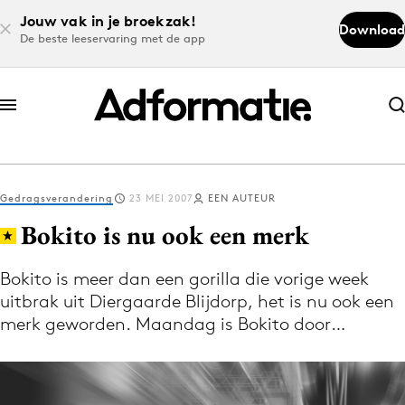
Jouw vak in je broekzak!
Download
De beste leeservaring met de app
Abonneer nu
Abonneer nu
Gedragsverandering
23 MEI 2007
EEN AUTEUR
Log in
Bokito is nu ook een merk
Bokito is meer dan een gorilla die vorige week
Download de app
uitbrak uit Diergaarde Blijdorp, het is nu ook een
Volg het laatste nieuws via de Adformatie
merk geworden. Maandag is Bokito door…
Nieuws app