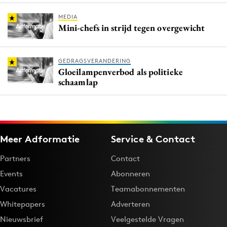
MEDIA
Mini-chefs in strijd tegen overgewicht
GEDRAGSVERANDERING
Gloeilampenverbod als politieke
schaamlap
Meer Adformatie
Service & Contact
Partners
Contact
Events
Abonneren
Vacatures
Teamabonnementen
Whitepapers
Adverteren
Nieuwsbrief
Veelgestelde Vragen