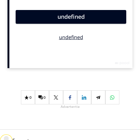
Bureaus
Campagnes
Carriere
Contentmarketing
Craft
Customer Experience
Data & Insights
Design
Digital transformation
Diversiteit
0
0
Effectiviteit
Advertentie
Gedragsverandering
Influencer marketing
Interne communicatie
Martech