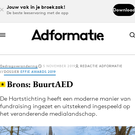
Jouw vak in je broekzak!
Download
De beste leeservaring met de app
Abonneer nu
Abonneer nu
Gedragsverandering
5 NOVEMBER 2019
REDACTIE ADFORMATIE
Log in
DOSSIER
EFFIE AWARDS 2019
Brons: BuurtAED
Download de app
De Hartstichting heeft een moderne manier van
Volg het laatste nieuws via de Adformatie
fundraising ingezet en uitstekend ingespeeld op
Nieuws app
het veranderende medialandschap.