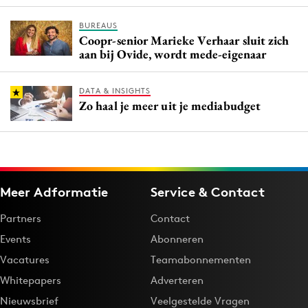
Media
BUREAUS
Merkstrategie
Coopr-senior Marieke Verhaar sluit zich
aan bij Ovide, wordt mede-eigenaar
PR
Programmatic
DATA & INSIGHTS
Purpose Marketing
Zo haal je meer uit je mediabudget
Reputatie & crisis
Meer Adformatie
Service & Contact
Partners
Contact
Events
Abonneren
Vacatures
Teamabonnementen
Whitepapers
Adverteren
Nieuwsbrief
Veelgestelde Vragen