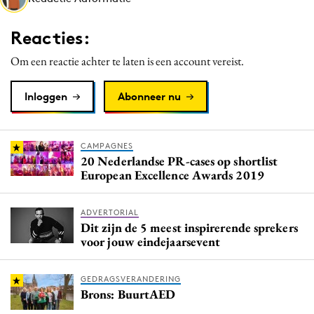
Bureaus
Reacties:
Campagnes
Carriere
Om een reactie achter te laten is een account vereist.
Contentmarketing
Inloggen
Abonneer nu
Craft
Customer Experience
Data & Insights
CAMPAGNES
20 Nederlandse PR-cases op shortlist
Design
European Excellence Awards 2019
Digital transformation
Diversiteit
ADVERTORIAL
Effectiviteit
Dit zijn de 5 meest inspirerende sprekers
voor jouw eindejaarsevent
Gedragsverandering
Influencer marketing
GEDRAGSVERANDERING
Interne communicatie
Brons: BuurtAED
Martech