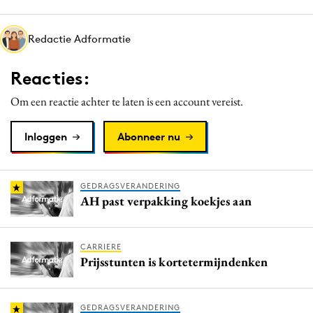
Media
Merkstrategie
Redactie Adformatie
PR
Reacties:
Programmatic
Purpose Marketing
Om een reactie achter te laten is een account vereist.
Reputatie & crisis
Inloggen
Abonneer nu
GEDRAGSVERANDERING
AH past verpakking koekjes aan
CARRIERE
Prijsstunten is kortetermijndenken
GEDRAGSVERANDERING