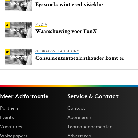
Eyeworks wint eredivisieklus
MEDIA
Waarschuwing voor FunX
GEDRAGSVERANDERING
Consumententoezichthouder komt er
Meer Adformatie
Service & Contact
Partners
Contact
Events
Abonneren
Vacatures
Teamabonnementen
Whitepapers
Adverteren