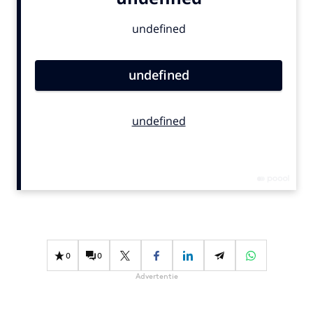
Bureaus
Campagnes
Carriere
Contentmarketing
Craft
Customer Experience
Data & Insights
Design
Digital transformation
Diversiteit
Effectiviteit
Gedragsverandering
0
0
Influencer marketing
Advertentie
Interne communicatie
Martech