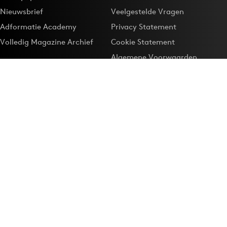
Nieuwsbrief
Veelgestelde Vragen
Adformatie Academy
Privacy Statement
Volledig Magazine Archief
Cookie Statement
Algemene Voorwaarden
Onze app
Maak Adformatie.nl je
Google-favoriet
Privacyinstellingen
Download de
Adformatie Nieuws App