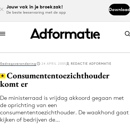
Jouw vak in je broekzak!
Download
De beste leeservaring met de app
Abonneer nu
Abonneer nu
Gedragsverandering
24 APRIL 2005
REDACTIE ADFORMATIE
Log in
Consumententoezichthouder
komt er
Download de app
Volg het laatste nieuws via de Adformatie
De ministerraad is vrijdag akkoord gegaan met
de oprichting van een
Nieuws app
consumententoezichthouder. De waakhond gaat
kijken of bedrijven de…