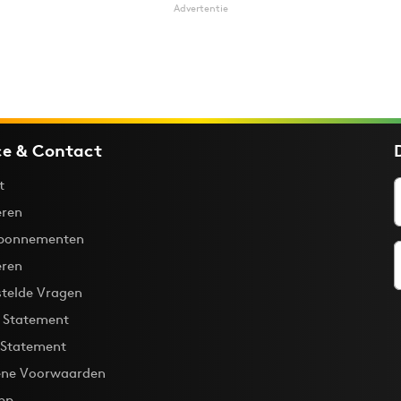
Advertentie
ce & Contact
t
ren
bonnementen
eren
stelde Vragen
y Statement
 Statement
ne Voorwaarden
pp