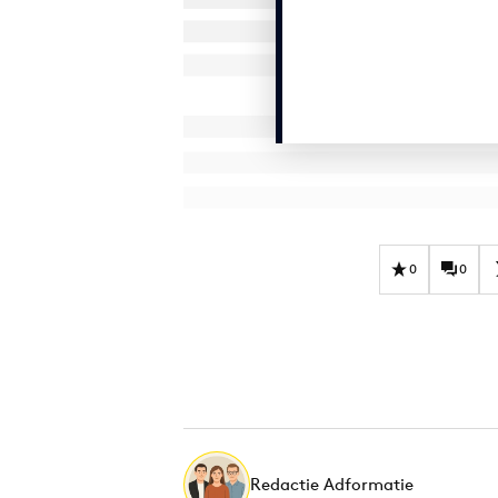
0
0
Redactie Adformatie