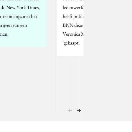
j de New York Times,
ledenwerfcampagne
artte onlangs met het
heeft publieke omroep
hrijven van een
BNN deze week
man.
Veronica Magazine
'gekaapt'.