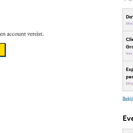
Da
Sti
een account vereist.
Cli
Gr
Vor
Ex
pe
Sti
Bekij
Ev