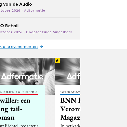
g van de Audio
ktober 2026 · Adformatie
O Retail
oktober 2026 · Doopsgezinde Singelkerk
jk alle evenementen
STOMER EXPERIENCE
GEDRAGSVERANDERING
willer: een
BNN kaapt
ong tail-
Veronica
oman
Magazine
tt Richtel, redacteur
In het kader van een