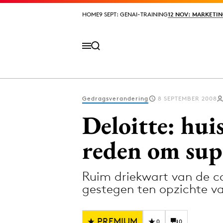
HOME
HOME
9 SEPT: GENAI-TRAINING
9 SEPT: GENAI-TRAINING
12 NOV: MARKETIN
12 NOV: MARKETIN
Gedragsverandering
8 SEPTEMBER 2008
Volg het laatste nieuws via de Adformatie N
Deloitte: hu
reden om sup
Topics
Ruim driekwart van de c
Artificial Intelligence
Design
gestegen ten opzichte v
Bureaus
Digital transf
Campagnes
Diversiteit
PREMIUM
0
0