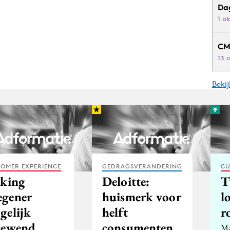
Da
1 o
CM
13 
Beki
OMER EXPERIENCE
GEDRAGSVERANDERING
CU
aking
Deloitte:
T
gener
huismerk voor
l
gelijk
helft
r
gewend
consumenten
Ma