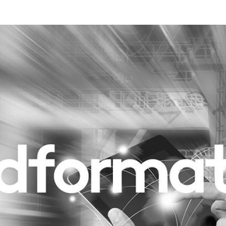
Programmatic
ering
Purpose Marketing
keting
Reputatie & crisis
nicatie