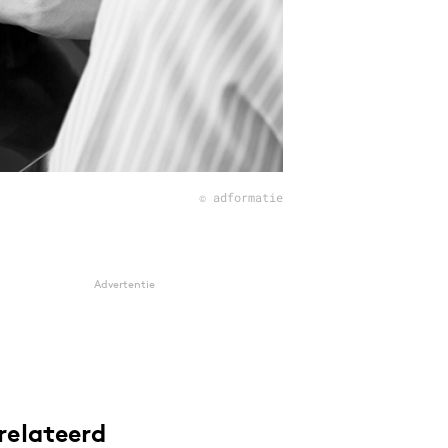
© adformatie
Advertentie
relateerd