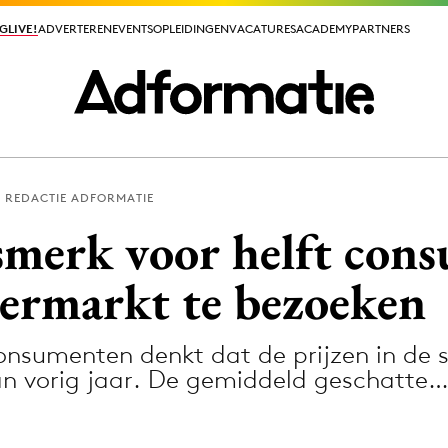
GLIVE!
GLIVE!
ADVERTEREN
ADVERTEREN
EVENTS
EVENTS
OPLEIDINGEN
OPLEIDINGEN
VACATURES
VACATURES
ACADEMY
ACADEMY
PARTNERS
PARTNERS
REDACTIE ADFORMATIE
ieuws app
ismerk voor helft con
ermarkt te bezoeken
onsumenten denkt dat de prijzen in de 
Media
an vorig jaar. De gemiddeld geschatte
ormation
Merkstrategie
PR