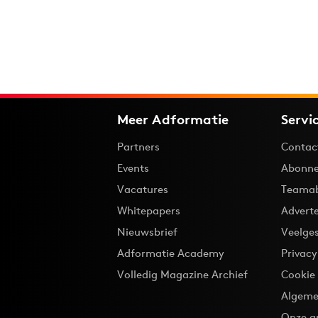
Meer Adformatie
Servi
Partners
Contac
Events
Abonne
Vacatures
Teama
Whitepapers
Advert
Nieuwsbrief
Veelge
Adformatie Academy
Privac
Volledig Magazine Archief
Cookie
Algeme
Onze a