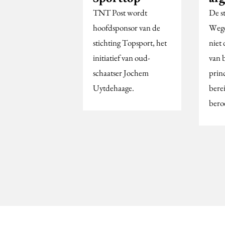
TNT Post wordt
De st
hoofdsponsor van de
Wege
stichting Topsport, het
niet
initiatief van oud-
van 
schaatser Jochem
prin
Uytdehaage.
bere
bero