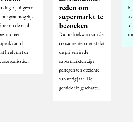
reden om
aking bij uitgever
bi
supermarkt te
ner gaat mogelijk
st
bezoeken
 door nu de raad
sc
bestuur een
Ruim driekwart van de
ro
cipeakkoord
consumenten denkt dat
ikt heeft met de
de prijzen in de
epsorganisatie…
supermarkten zijn
gestegen ten opzichte
van vorig jaar. De
gemiddeld geschatte…