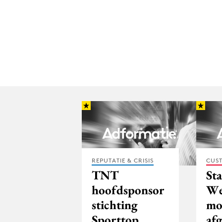
REPUTATIE & CRISIS
CUST
TNT
St
hoofdsponsor
We
stichting
mo
Sporttop
af