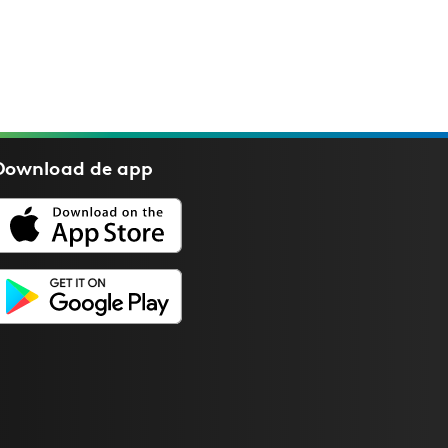
Download de
app