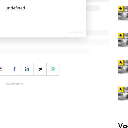
Advertentie
Va