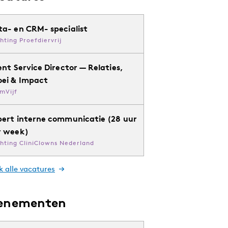
ta- en CRM- specialist
chting Proefdiervrij
ent Service Director — Relaties,
oei & Impact
mVijf
pert interne communicatie (28 uur
r week)
chting CliniClowns Nederland
k alle vacatures
enementen