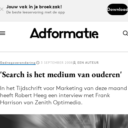
Jouw vak in je broekzak!
Download
De beste leeservaring met de app
Abonneer nu
Abonneer nu
Gedragsverandering
3 SEPTEMBER 2008
EEN AUTEUR
Log in
'Search is het medium van ouderen'
In het Tijdschrift voor Marketing van deze maand
Download de app
heeft Robert Heeg een interview met Frank
Volg het laatste nieuws via de Adformatie
Harrison van Zenith Optimedia.
Nieuws app