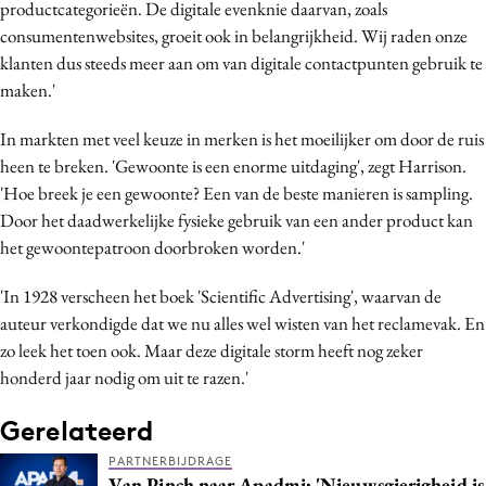
productcategorieën. De digitale evenknie daarvan, zoals
consumentenwebsites, groeit ook in belangrijkheid. Wij raden onze
klanten dus steeds meer aan om van digitale contactpunten gebruik te
maken.'
In markten met veel keuze in merken is het moeilijker om door de ruis
heen te breken. 'Gewoonte is een enorme uitdaging', zegt Harrison.
'Hoe breek je een gewoonte? Een van de beste manieren is sampling.
Door het daadwerkelijke fysieke gebruik van een ander product kan
het gewoontepatroon doorbroken worden.'
'In 1928 verscheen het boek 'Scientific Advertising', waarvan de
auteur verkondigde dat we nu alles wel wisten van het reclamevak. En
zo leek het toen ook. Maar deze digitale storm heeft nog zeker
honderd jaar nodig om uit te razen.'
Gerelateerd
PARTNERBIJDRAGE
Van Pinch naar Apadmi: 'Nieuwsgierigheid is