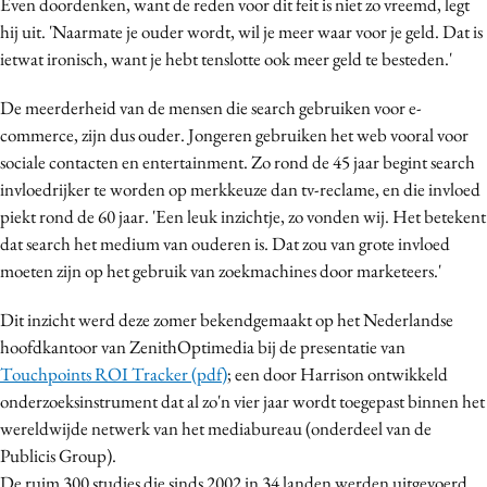
Even doordenken, want de reden voor dit feit is niet zo vreemd, legt
Media
hij uit. 'Naarmate je ouder wordt, wil je meer waar voor je geld. Dat is
Merkstrategie
ietwat ironisch, want je hebt tenslotte ook meer geld te besteden.'
PR
De meerderheid van de mensen die search gebruiken voor e-
Programmatic
commerce, zijn dus ouder. Jongeren gebruiken het web vooral voor
Purpose Marketing
sociale contacten en entertainment. Zo rond de 45 jaar begint search
Reputatie & crisis
invloedrijker te worden op merkkeuze dan tv-reclame, en die invloed
piekt rond de 60 jaar. 'Een leuk inzichtje, zo vonden wij. Het betekent
dat search het medium van ouderen is. Dat zou van grote invloed
moeten zijn op het gebruik van zoekmachines door marketeers.'
Dit inzicht werd deze zomer bekendgemaakt op het Nederlandse
hoofdkantoor van ZenithOptimedia bij de presentatie van
Touchpoints ROI Tracker (pdf)
; een door Harrison ontwikkeld
onderzoeksinstrument dat al zo'n vier jaar wordt toegepast binnen het
wereldwijde netwerk van het mediabureau (onderdeel van de
Publicis Group).
De ruim 300 studies die sinds 2002 in 34 landen werden uitgevoerd,