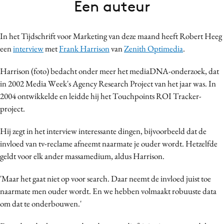
Een auteur
Bureaus
Campagnes
In het Tijdschrift voor Marketing van deze maand heeft Robert Heeg
Carriere
een
interview
met
Frank Harrison
van
Zenith Optimedia
.
Contentmarketing
Craft
Harrison (foto) bedacht onder meer het mediaDNA-onderzoek, dat
in 2002 Media Week's Agency Research Project van het jaar was. In
Customer Experience
2004 ontwikkelde en leidde hij het Touchpoints ROI Tracker-
Data & Insights
project.
Design
Digital transformation
Hij zegt in het interview interessante dingen, bijvoorbeeld dat de
invloed van tv-reclame afneemt naarmate je ouder wordt. Hetzelfde
Diversiteit
geldt voor elk ander massamedium, aldus Harrison.
Effectiviteit
Gedragsverandering
'Maar het gaat niet op voor search. Daar neemt de invloed juist toe
Influencer marketing
naarmate men ouder wordt. En we hebben volmaakt robuuste data
om dat te onderbouwen.'
Interne communicatie
Martech