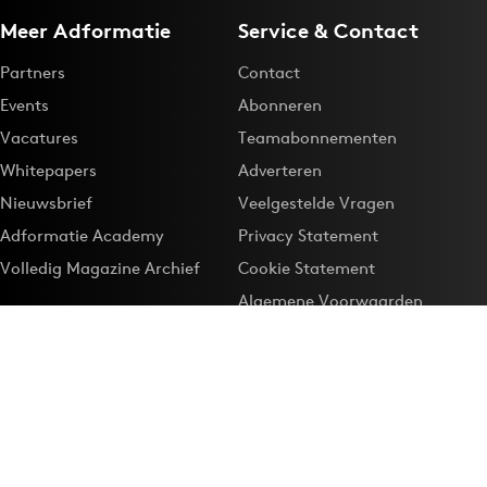
Meer Adformatie
Service & Contact
Partners
Contact
Events
Abonneren
Vacatures
Teamabonnementen
Whitepapers
Adverteren
Nieuwsbrief
Veelgestelde Vragen
Adformatie Academy
Privacy Statement
Volledig Magazine Archief
Cookie Statement
Algemene Voorwaarden
Onze app
Maak Adformatie.nl je
Google-favoriet
Privacyinstellingen
Download de
Adformatie Nieuws App