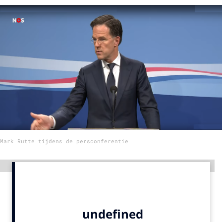
Menu
Home
9 sept: GenAI-training
12 nov: MarketingLive!
Adverteren
Events
Opleidingen
Mark Rutte tijdens de persconferentie
Vacatures
Academy
Advertentie
Partners
Topics
Artificial Intelligence