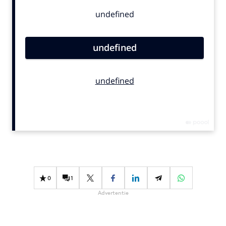
Bureaus
Campagnes
Carriere
Contentmarketing
Craft
Customer Experience
Data & Insights
Design
Digital transformation
Diversiteit
Effectiviteit
Gedragsverandering
0
1
Influencer marketing
Advertentie
Interne communicatie
Martech