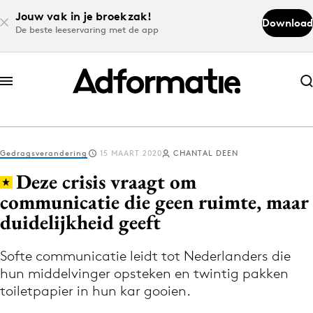
Jouw vak in je broekzak!
Download
De beste leeservaring met de app
Abonneer nu
Abonneer nu
Gedragsverandering
15 MAART 2020
CHANTAL DEEN
Log in
Deze crisis vraagt om
communicatie die geen ruimte, maar
duidelijkheid geeft
Download de app
Volg het laatste nieuws via de Adformatie
Softe communicatie leidt tot Nederlanders die
Nieuws app
hun middelvinger opsteken en twintig pakken
toiletpapier in hun kar gooien.