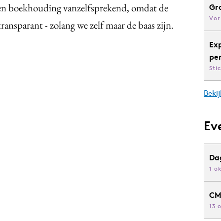
an en boekhouding vanzelfsprekend, omdat de
Gr
Vor
transparant - zolang we zelf maar de baas zijn.
Ex
pe
Sti
Bekij
Ev
Da
1 o
CM
13 