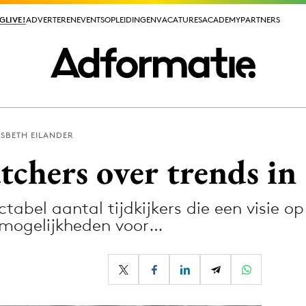
GLIVE!
GLIVE!
ADVERTEREN
ADVERTEREN
EVENTS
EVENTS
OPLEIDINGEN
OPLEIDINGEN
VACATURES
VACATURES
ACADEMY
ACADEMY
PARTNERS
PARTNERS
LSBETH EILANDER
ieuws app
tchers over trends in
tabel aantal tijdkijkers die een visie o
n mogelijkheden voor…
Media
ormation
Merkstrategie
PR