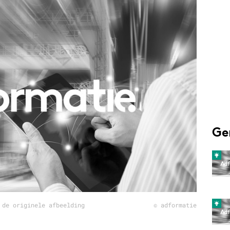
Programmatic
ering
Purpose Marketing
keting
Reputatie & crisis
nicatie
Ge
 de originele afbeelding
© adformatie