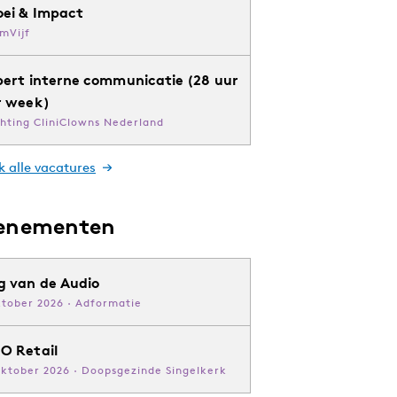
oei & Impact
mVijf
pert interne communicatie (28 uur
r week)
chting CliniClowns Nederland
k alle vacatures
enementen
g van de Audio
ktober 2026 · Adformatie
O Retail
oktober 2026 · Doopsgezinde Singelkerk