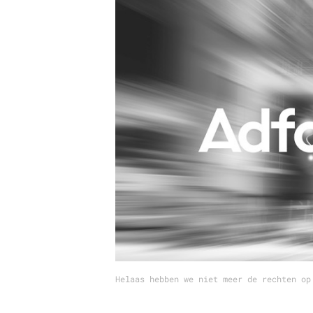
Carriere
Effectiviteit
Contentmarketing
Gedragsverand
Craft
Influencer mar
Customer Experience
Interne commu
Data & Insights
Martech
Helaas hebben we niet meer de rechten op