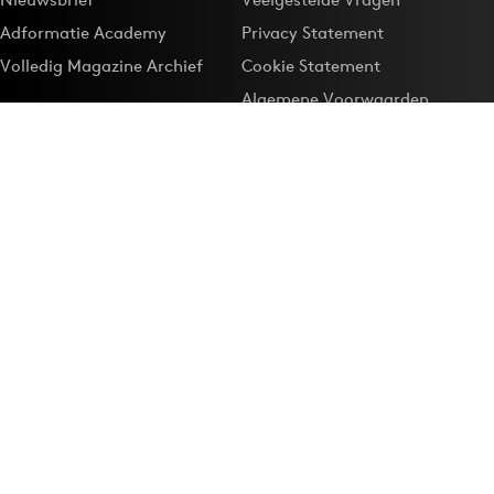
Adformatie Academy
Privacy Statement
Volledig Magazine Archief
Cookie Statement
Algemene Voorwaarden
Onze app
Maak Adformatie.nl je
Google-favoriet
Privacyinstellingen
Download de
Adformatie Nieuws App