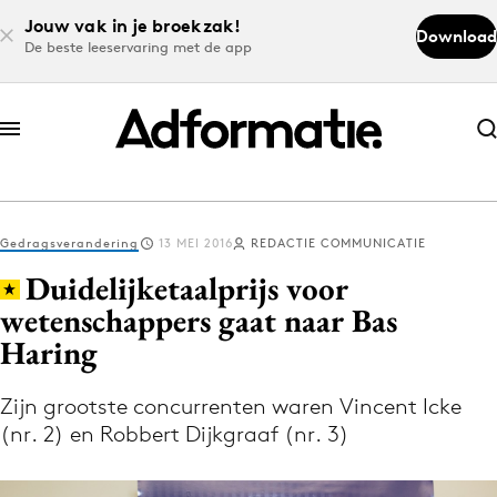
Jouw vak in je broekzak!
Download
De beste leeservaring met de app
Abonneer nu
Abonneer nu
Gedragsverandering
13 MEI 2016
REDACTIE COMMUNICATIE
Log in
Duidelijketaalprijs voor
wetenschappers gaat naar Bas
Haring
Download de app
Volg het laatste nieuws via de Adformatie
Zijn grootste concurrenten waren Vincent Icke
Nieuws app
(nr. 2) en Robbert Dijkgraaf (nr. 3)