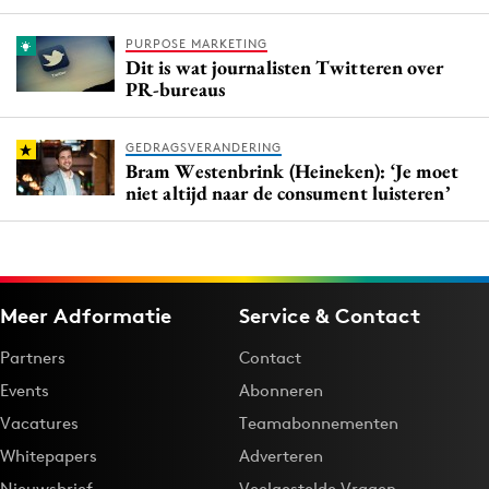
PURPOSE MARKETING
Dit is wat journalisten Twitteren over
PR-bureaus
GEDRAGSVERANDERING
Bram Westenbrink (Heineken): ‘Je moet
niet altijd naar de consument luisteren’
Meer Adformatie
Service & Contact
Partners
Contact
Events
Abonneren
Vacatures
Teamabonnementen
Whitepapers
Adverteren
Nieuwsbrief
Veelgestelde Vragen