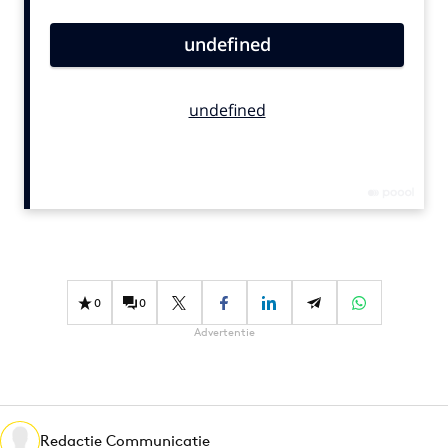
Bureaus
Campagnes
Carriere
Contentmarketing
Craft
Customer Experience
Data & Insights
Design
Digital transformation
Diversiteit
0
0
Effectiviteit
Advertentie
Gedragsverandering
Influencer marketing
Interne communicatie
Martech
Redactie Communicatie