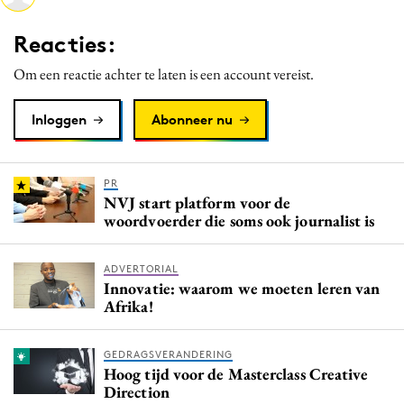
Media
Reacties:
Merkstrategie
Om een reactie achter te laten is een account vereist.
PR
Programmatic
Inloggen
Abonneer nu
Purpose Marketing
Reputatie & crisis
PR
NVJ start platform voor de
woordvoerder die soms ook journalist is
ADVERTORIAL
Innovatie: waarom we moeten leren van
Afrika!
GEDRAGSVERANDERING
Hoog tijd voor de Masterclass Creative
Direction