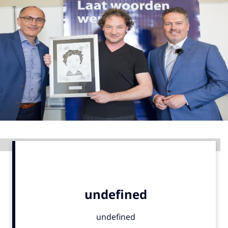
Menu
Home
9 sept: GenAI-training
12 nov: MarketingLive!
Adverteren
Events
Opleidingen
Advertentie
Vacatures
Academy
Partners
Topics
Artificial Intelligence