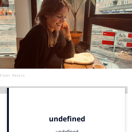
Menu
Home
9 sept: GenAI-training
12 nov: MarketingLive!
Adverteren
Events
Floor Peters
Opleidingen
Vacatures
Advertentie
Academy
Partners
Topics
Artificial Intelligence