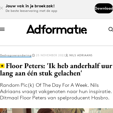
Jouw vak in je broekzak!
Download
De beste leeservaring met de app
Abonneer nu
Abonneer nu
Gedragsverandering
25 NOVEMBER 2022
NILS ADRIAANS
Log in
Floor Peters: 'Ik heb anderhalf uur
lang aan één stuk gelachen'
Download de app
Volg het laatste nieuws via de Adformatie
Random Pic(k) Of The Day For A Week. Nils
Adriaans vraagt vakgenoten naar hun inspiratie.
Nieuws app
Ditmaal Floor Peters van spelproducent Hasbro.