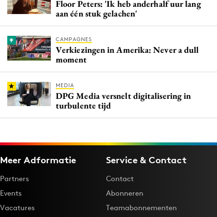
Floor Peters: 'Ik heb anderhalf uur lang
aan één stuk gelachen'
CAMPAGNES
Verkiezingen in Amerika: Never a dull
moment
MEDIA
DPG Media versnelt digitalisering in
turbulente tijd
Meer Adformatie
Service & Contact
Partners
Contact
Events
Abonneren
Vacatures
Teamabonnementen