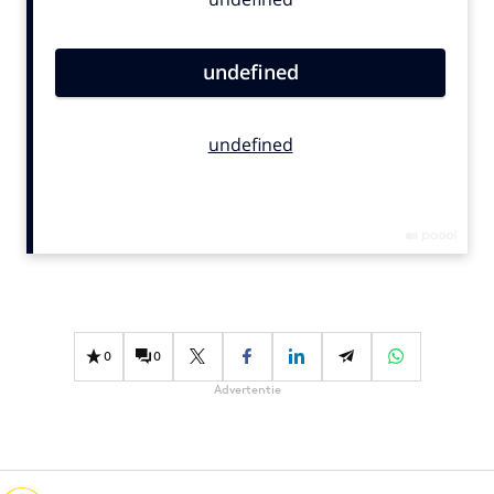
Bureaus
Campagnes
Carriere
Contentmarketing
Craft
Customer Experience
Data & Insights
Design
Digital transformation
Diversiteit
Effectiviteit
0
0
Gedragsverandering
Advertentie
Influencer marketing
Interne communicatie
Martech