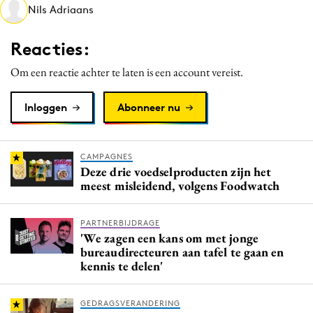
Nils Adriaans
Media
Merkstrategie
Reacties:
PR
Om een reactie achter te laten is een account vereist.
Programmatic
Purpose Marketing
Inloggen
Abonneer nu
Reputatie & crisis
CAMPAGNES
Deze drie voedselproducten zijn het
meest misleidend, volgens Foodwatch
PARTNERBIJDRAGE
'We zagen een kans om met jonge
bureaudirecteuren aan tafel te gaan en
kennis te delen'
GEDRAGSVERANDERING