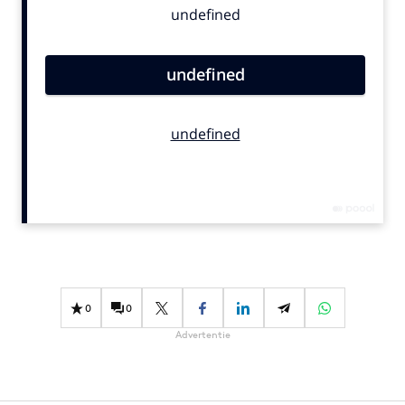
Bureaus
Campagnes
Carriere
Contentmarketing
Craft
Customer Experience
Data & Insights
Design
Digital transformation
Diversiteit
Effectiviteit
0
0
Gedragsverandering
Advertentie
Influencer marketing
Interne communicatie
Martech