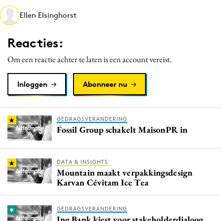
Media
Ellen Elsinghorst
Merkstrategie
Reacties:
PR
Programmatic
Om een reactie achter te laten is een account vereist.
Purpose Marketing
Inloggen
Abonneer nu
Reputatie & crisis
GEDRAGSVERANDERING
Fossil Group schakelt MaisonPR in
DATA & INSIGHTS
Mountain maakt verpakkingsdesign
Karvan Cévitam Ice Tea
GEDRAGSVERANDERING
Ing Bank kiest voor stakeholderdialoog