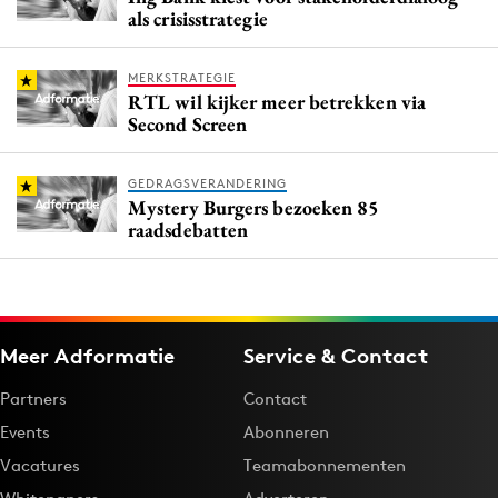
als crisisstrategie
MERKSTRATEGIE
RTL wil kijker meer betrekken via
Second Screen
GEDRAGSVERANDERING
Mystery Burgers bezoeken 85
raadsdebatten
Meer Adformatie
Service & Contact
Partners
Contact
Events
Abonneren
Vacatures
Teamabonnementen