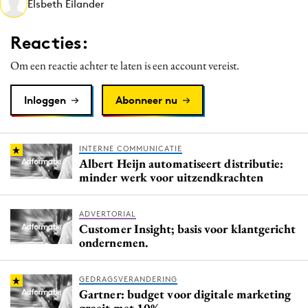
Elsbeth Eilander
Media
Merkstrategie
Reacties:
PR
Om een reactie achter te laten is een account vereist.
Programmatic
Purpose Marketing
Inloggen
Abonneer nu
Reputatie & crisis
INTERNE COMMUNICATIE
Albert Heijn automatiseert distributie:
minder werk voor uitzendkrachten
ADVERTORIAL
Customer Insight; basis voor klantgericht
ondernemen.
GEDRAGSVERANDERING
Gartner: budget voor digitale marketing
groeit met 10%