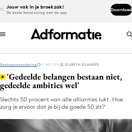
Jouw vak in je broekzak!
Download
De beste leeservaring met de app
Abonneer nu
Abonneer nu
Gedragsverandering
5 MEI 2014
ELSBETH EILANDER
Log in
'Gedeelde belangen bestaan niet,
gedeelde ambities wel'
Download de app
Volg het laatste nieuws via de Adformatie
Slechts 50 procent van alle allianties lukt. Hoe
zorg je ervoor dat je bij de goede 50 zit?
Nieuws app