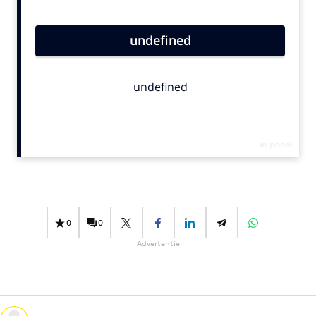
Bureaus
Campagnes
Carriere
Contentmarketing
Craft
Customer Experience
Data & Insights
Design
Digital transformation
Diversiteit
0
0
Effectiviteit
Advertentie
Gedragsverandering
Influencer marketing
Interne communicatie
Martech