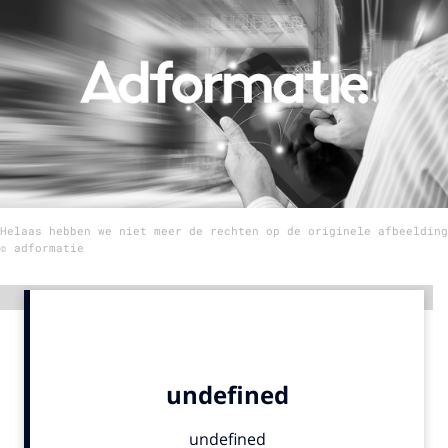
Menu
Home
9 sept: GenAI-training
12 nov: MarketingLive!
Adverteren
Helaas hebben we niet meer de rechten op de originele afbeelding
Events
© adformatie
Opleidingen
Vacatures
Advertentie
Academy
Partners
Topics
Artificial Intelligence