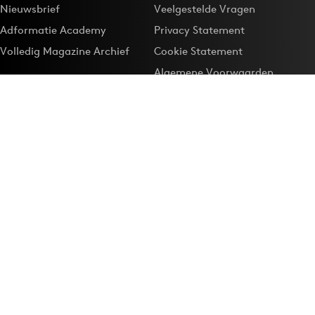
Nieuwsbrief
Veelgestelde Vragen
Adformatie Academy
Privacy Statement
Volledig Magazine Archief
Cookie Statement
Algemene Voorwaarden
Onze app
Maak Adformatie.nl je
Google-favoriet
Privacyinstellingen
Download de
Adformatie Nieuws App