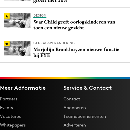
DESIGN
War Child geeft oorlogskinderen van
toen een nieuw gezicht
GEDRAGSVERANDERING
Marjolijn Bronkhuyzen nieuwe functie
bij EYE
Meer Adformatie
Service & Contact
Partners
Contact
Events
Abonneren
Vacatures
Teamabonnementen
Whitepapers
Adverteren