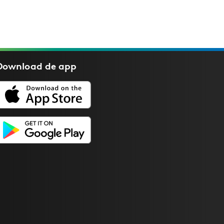
Download de
app