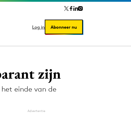
Log in
Log in
Abonneer nu
Abonneer nu
arant zijn
 het einde van de
Advertentie