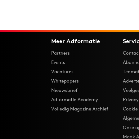
Meer Adformatie
Servi
Partners
Contac
Events
Abonne
Vacatures
Teama
Whitepapers
Advert
Nieuwsbrief
Veelge
Adformatie Academy
Privac
Volledig Magazine Archief
Cookie
Algeme
Onze a
Maak A