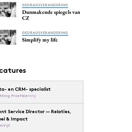
GEDRAGSVERANDERING
Dunmakende spiegels van
CZ
GEDRAGSVERANDERING
Simplify my life
catures
ta- en CRM- specialist
chting Proefdiervrij
ent Service Director — Relaties,
oei & Impact
mVijf