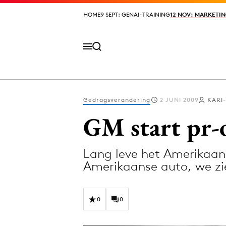
HOME
HOME
9 SEPT: GENAI-TRAINING
9 SEPT: GENAI-TRAINING
12 NOV: MARKETIN
12 NOV: MARKETIN
Gedragsverandering
2 JUNI 2009
KARI
Volg het laatste nieuws via de Adformatie N
GM start pr-o
Lang leve het Amerikaan
Topics
Amerikaanse auto, we z
Artificial Intelligence
Design
Bureaus
Digital transf
0
0
Campagnes
Diversiteit