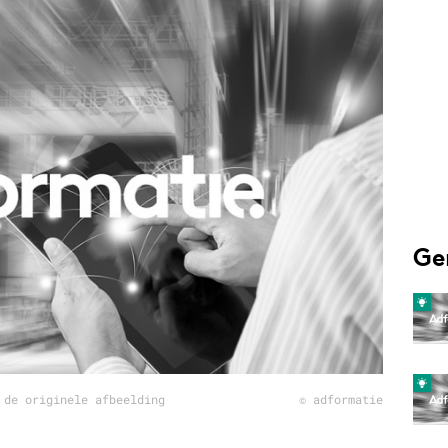
Programmatic
ering
Purpose Marketing
keting
Reputatie & crisis
nicatie
Ge
 de originele afbeelding
© adformatie