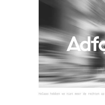
Carriere
Effectiviteit
Contentmarketing
Gedragsverand
Craft
Influencer mar
Customer Experience
Interne commu
Data & Insights
Martech
Helaas hebben we niet meer de rechten op