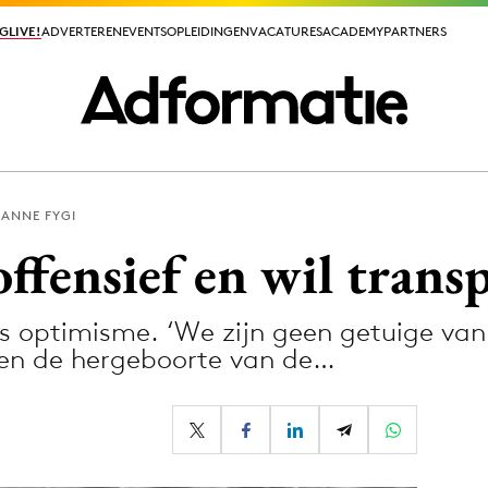
GLIVE!
GLIVE!
ADVERTEREN
ADVERTEREN
EVENTS
EVENTS
OPLEIDINGEN
OPLEIDINGEN
VACATURES
VACATURES
ACADEMY
ACADEMY
PARTNERS
PARTNERS
-ANNE FYGI
ieuws app
ffensief en wil transp
s optimisme. ‘We zijn geen getuige van
ien de hergeboorte van de…
Media
ormation
Merkstrategie
PR