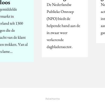
nloos
De Nederlandse
Ne
gemiddelde
Publieke Omroep
ac
rmarkt in
(NPO) biedt de
in
rland telt 1300
helpende hand aan de
aa
gen die de
in zwaar weer
ga
acht van de klant
verkerende
en trekken. Van al
dagbladensector.
reclame…
Advertentie