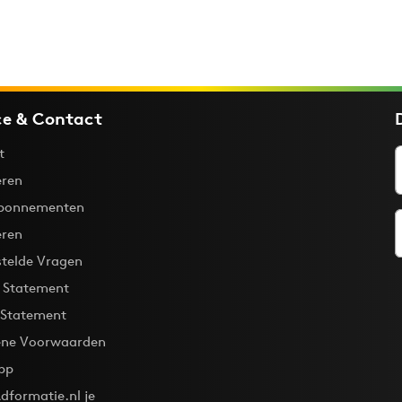
ce & Contact
t
ren
bonnementen
eren
stelde Vragen
y Statement
 Statement
ne Voorwaarden
pp
dformatie.nl je