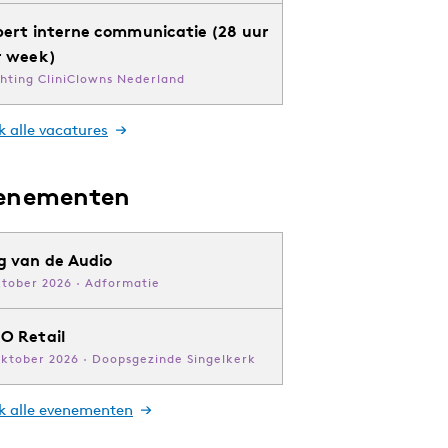
pert interne communicatie (28 uur
r week)
chting CliniClowns Nederland
k alle vacatures
enementen
g van de Audio
ktober 2026 · Adformatie
O Retail
oktober 2026 · Doopsgezinde Singelkerk
jk alle evenementen