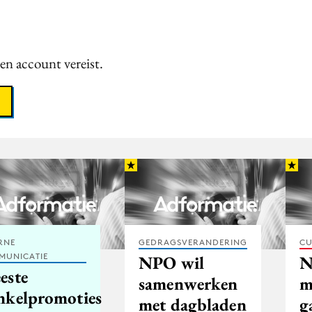
een account vereist.
RNE
GEDRAGSVERANDERING
CU
MUNICATIE
NPO wil
N
este
samenwerken
m
nkelpromoties
met dagbladen
g