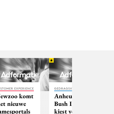
STOMER EXPERIENCE
GEDRAGSVERANDERING
ewzoo komt
Anheuser
et nieuwe
Bush InBev
amesportals
kiest voor