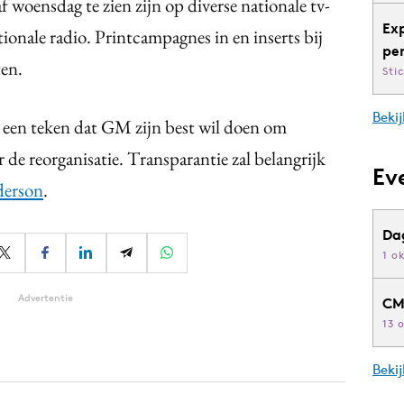
 woensdag te zien zijn op diverse nationale tv-
Ex
ionale radio. Printcampagnes in en inserts bij
pe
ten.
Sti
Bekij
een teken dat GM zijn best wil doen om
de reorganisatie. Transparantie zal belangrijk
Ev
derson
.
Da
1 o
Advertentie
CM
13 
Beki