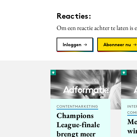
Reacties:
Om een reactie achter te laten is 
Inloggen
Abonneer nu
CONTENTMARKETING
INTE
COM
Champions
Me
League-finale
wi
brengt meer