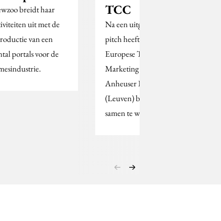
TCC
wzoo breidt haar
tiviteiten uit met de
Na een uitgebreide
troductie van een
pitch heeft het West-
ntal portals voor de
Europese Trade
mesindustrie.
Marketing departement
Anheuser Bush InBev
(Leuven) besloten om
samen te werken met…