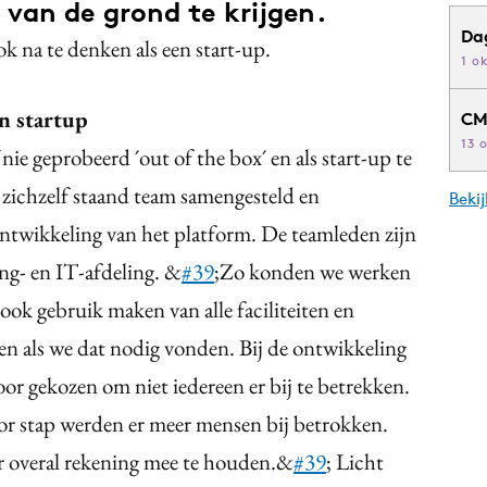
 van de grond te krijgen.
Da
ok na te denken als een start-up.
1 o
en startup
CM
13 
ie geprobeerd ´out of the box´ en als start-up te
zichzelf staand team samengesteld en
Beki
ntwikkeling van het platform. De teamleden zijn
ing- en IT-afdeling. &
#39
;Zo konden we werken
ok gebruik maken van alle faciliteiten en
n als we dat nodig vonden. Bij de ontwikkeling
or gekozen om niet iedereen er bij te betrekken.
oor stap werden er meer mensen bij betrokken.
r overal rekening mee te houden.&
#39
; Licht