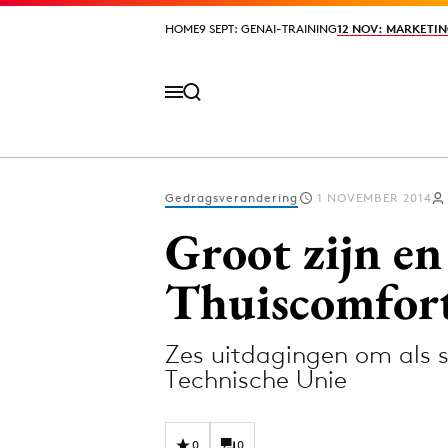
HOME
HOME
9 SEPT: GENAI-TRAINING
9 SEPT: GENAI-TRAINING
12 NOV: MARKETIN
12 NOV: MARKETIN
Gedragsverandering
1 NOVEMBER 2014
Volg het laatste nieuws via de Adformatie N
Groot zijn en
Thuiscomfor
Topics
Zes uitdagingen om als s
Artificial Intelligence
Design
Technische Unie
Bureaus
Digital transf
Campagnes
Diversiteit
0
0