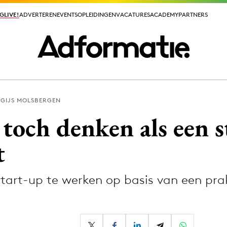
GLIVE!
GLIVE!
ADVERTEREN
ADVERTEREN
EVENTS
EVENTS
OPLEIDINGEN
OPLEIDINGEN
VACATURES
VACATURES
ACADEMY
ACADEMY
PARTNERS
PARTNERS
GIJS MOLSBERGEN
ieuws app
 toch denken als een s
t
tart-up te werken op basis van een pra
Media
ormation
Merkstrategie
PR