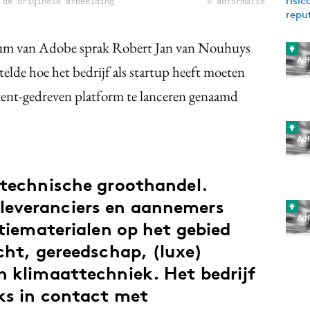
 de originele afbeelding
© adformatie
um van Adobe sprak Robert Jan van Nouhuys
lde hoe het bedrijf als startup heeft moeten
tent-gedreven platform te lanceren genaamd
 technische groothandel.
leveranciers en aannemers
atiematerialen op het gebied
cht, gereedschap, (luxe)
n klimaattechniek. Het bedrijf
ks in contact met