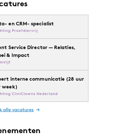
catures
ta- en CRM- specialist
chting Proefdiervrij
ent Service Director — Relaties,
oei & Impact
mVijf
pert interne communicatie (28 uur
r week)
chting CliniClowns Nederland
k alle vacatures
enementen