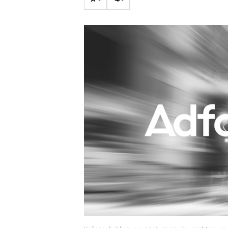
Carriere
Effectiviteit
Contentmarketing
Gedragsverand
Craft
Influencer mar
Customer Experience
Interne commu
Data & Insights
Martech