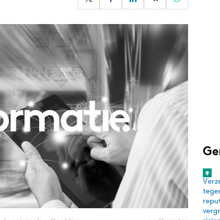
Programmatic
ering
Purpose Marketing
keting
Reputatie & crisis
nicatie
Ge