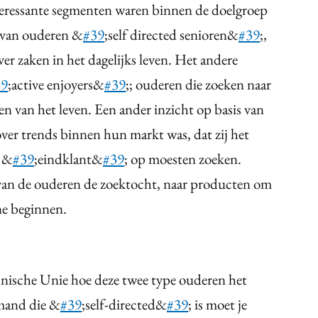
nteressante segmenten waren binnen de doelgroep
 van ouderen &
#39
;self directed senioren&
#39
;,
ver zaken in het dagelijks leven. Het andere
39
;active enjoyers&
#39
;; ouderen die zoeken naar
en van het leven. Een ander inzicht op basis van
ver trends binnen hun markt was, dat zij het
e &
#39
;eindklant&
#39
; op moesten zoeken.
van de ouderen de zoektocht, naar producten om
ne beginnen.
nische Unie hoe deze twee type ouderen het
mand die &
#39
;self-directed&
#39
; is moet je