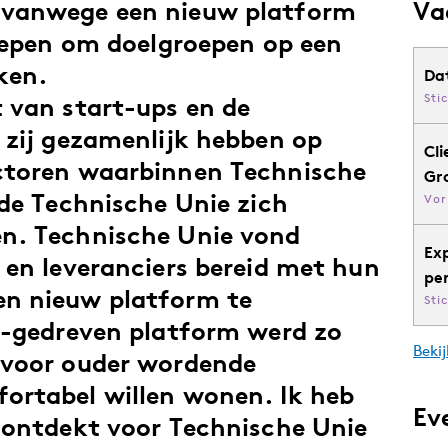
 vanwege een nieuw platform
Va
roepen om doelgroepen op een
ken.
Da
Sti
 van start-ups en de
 zij gezamenlijk hebben op
Cli
ctoren waarbinnen Technische
Gr
lde Technische Unie zich
Vor
n. Technische Unie vond
Ex
 en leveranciers bereid met hun
pe
n nieuw platform te
Sti
t-gedreven platform werd zo
Bekij
 voor ouder wordende
ortabel willen wonen. Ik heb
Ev
 ontdekt voor Technische Unie