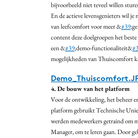
bijvoorbeeld niet teveel willen stu
En de actieve levensgenieters wil j
van leefcomfort voor meer &
#39
;g
content deze doelgroepen het best
een &
#39
;demo-functionaliteit&
#
mogelijkheden van Thuiscomfort k
Demo_Thuiscomfort.J
4. De bouw van het platform
Voor de ontwikkeling, het beheer e
platform gebruikt Technische Unie
werden medewerkers getraind om me
Manager, om te leren gaan. Door ge