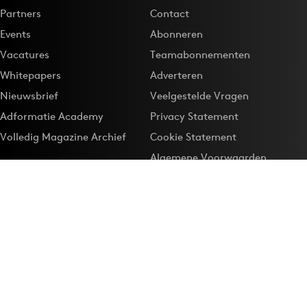
Partners
Contact
Events
Abonneren
Vacatures
Teamabonnementen
Whitepapers
Adverteren
Nieuwsbrief
Veelgestelde Vragen
Adformatie Academy
Privacy Statement
Volledig Magazine Archief
Cookie Statement
Algemene Voorwaarden
Onze app
Maak Adformatie.nl je
Google-favoriet
Privacyinstellingen
Download de
Adformatie Nieuws App