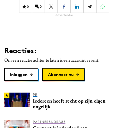
Media
0
0
Merkstrategie
Advertentie
PR
Programmatic
Purpose Marketing
Reacties:
Reputatie & crisis
Om een reactie achter te laten is een account vereist.
Inloggen
Abonneer nu
PR
Iedereen heeft recht op zijn eigen
ongelijk
PARTNERBIJDRAGE
Content is inderdaad een