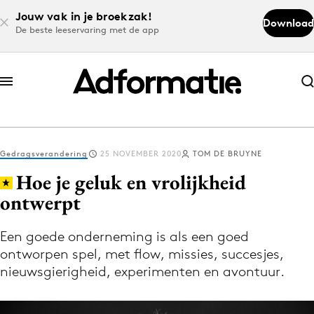
Jouw vak in je broekzak!
Download
De beste leeservaring met de app
Abonneer nu
Abonneer nu
Gedragsverandering
25 NOVEMBER 2020
TOM DE BRUYNE
Log in
Hoe je geluk en vrolijkheid
ontwerpt
Download de app
Volg het laatste nieuws via de Adformatie
Een goede onderneming is als een goed
ontworpen spel, met flow, missies, succesjes,
Nieuws app
nieuwsgierigheid, experimenten en avontuur.