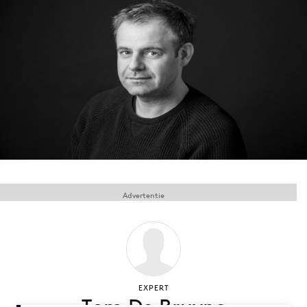
Menu
Home
9 sept: GenAI-training
12 nov: MarketingLive!
Adverteren
Events
Opleidingen
Advertentie
Vacatures
Academy
Partners
Topics
EXPERT
Artificial Intelligence
Tom De Bruyne