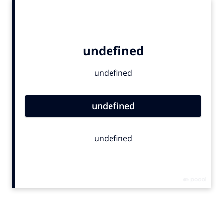
Bureaus
Campagnes
Carriere
Contentmarketing
Craft
Customer Experience
Data & Insights
Design
Digital transformation
Diversiteit
Effectiviteit
Gedragsverandering
Influencer marketing
Interne communicatie
Martech