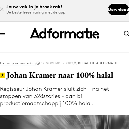
Jouw vak in je broekzak!
Download
De beste leeservaring met de app
Abonneer nu
Abonneer nu
Gedragsverandering
12 NOVEMBER 2012
REDACTIE ADFORMATIE
Log in
Johan Kramer naar 100% halal
Regisseur Johan Kramer sluit zich – na het
Download de app
stoppen van 328stories - aan bij
Volg het laatste nieuws via de Adformatie
productiemaatschappij 100% halal.
Nieuws app