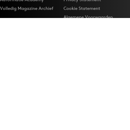
Volledig Magazine Archief
Cookie Statement
Algemene Voorwaarden
Onze app
Maak Adformatie.nl je
Google-favoriet
Privacyinstellingen
Download de
Adformatie Nieuws App