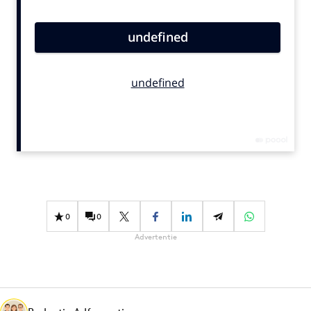
Bureaus
Campagnes
Carriere
Contentmarketing
Craft
Customer Experience
Data & Insights
Design
Digital transformation
Diversiteit
0
0
Effectiviteit
Advertentie
Gedragsverandering
Influencer marketing
Interne communicatie
Martech