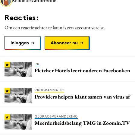
Redactie Adformatie
Media
Merkstrategie
Reacties:
PR
Om een reactie achter te laten is een account vereist.
Programmatic
Purpose Marketing
Inloggen
Abonneer nu
Reputatie & crisis
PR
Fletcher Hotels leert ouderen Facebooken
PROGRAMMATIC
Providers helpen klant samen van virus af
GEDRAGSVERANDERING
Meerderheidsbelang TMG in Zoomin.TV