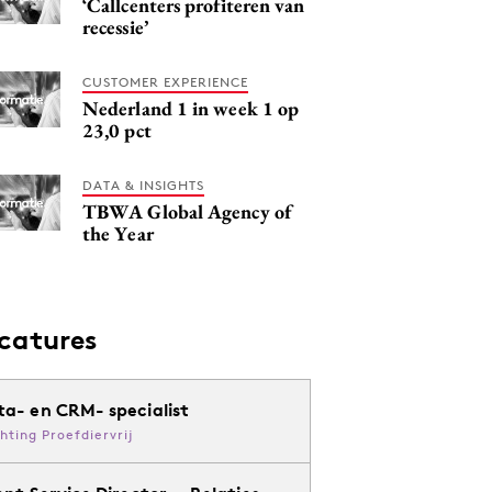
‘Callcenters profiteren van
recessie’
CUSTOMER EXPERIENCE
Nederland 1 in week 1 op
23,0 pct
DATA & INSIGHTS
TBWA Global Agency of
the Year
catures
ta- en CRM- specialist
chting Proefdiervrij