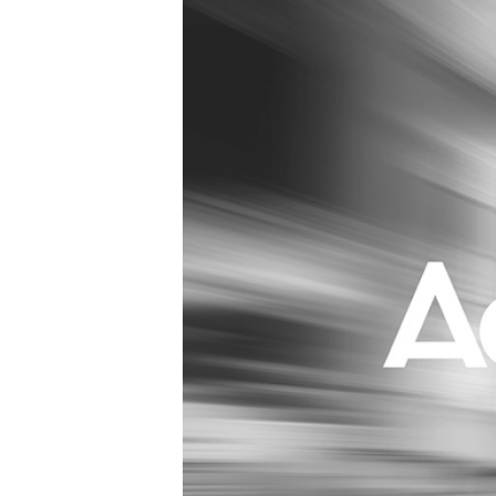
Carriere
Effectiviteit
Contentmarketing
Gedragsverand
Craft
Influencer mar
Customer Experience
Interne commu
Data & Insights
Martech