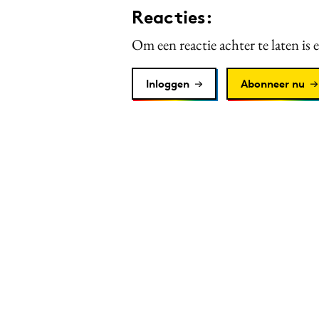
Reacties:
Om een reactie achter te laten is 
Inloggen
Abonneer nu