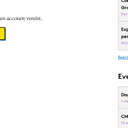
Cli
Gr
Vor
een account vereist.
Ex
pe
Sti
Bekij
Ev
Da
1 o
CM
13 