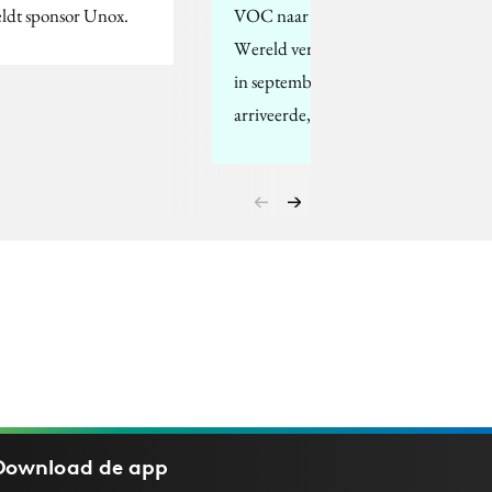
ldt sponsor Unox.
VOC naar de Nieuwe
Wereld vertrok en daar
in september 1609
arriveerde,…
Download de
app