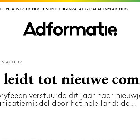
GLIVE!
GLIVE!
ADVERTEREN
ADVERTEREN
EVENTS
EVENTS
OPLEIDINGEN
OPLEIDINGEN
VACATURES
VACATURES
ACADEMY
ACADEMY
PARTNERS
PARTNERS
EN AUTEUR
ieuws app
s leidt tot nieuwe co
feeën verstuurde dit jaar haar nieuwj
nicatiemiddel door het hele land: de…
Media
ormation
Merkstrategie
PR