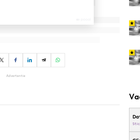
Advertentie
Va
Da
Sti