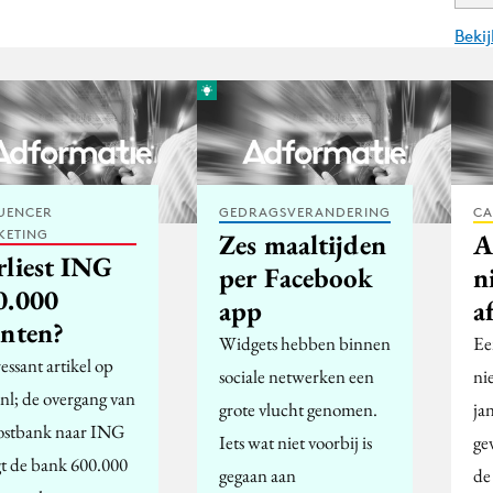
Beki
UENCER
GEDRAGSVERANDERING
CA
KETING
Zes maaltijden
A
rliest ING
per Facebook
n
0.000
app
a
anten?
Widgets hebben binnen
Ee
essant artikel op
sociale netwerken een
ni
.nl; de overgang van
grote vlucht genomen.
jan
ostbank naar ING
Iets wat niet voorbij is
ge
gt de bank 600.000
gegaan aan
de