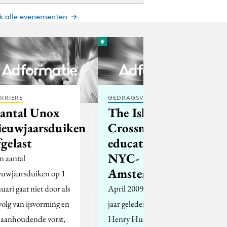
jk alle evenementen
RRIERE
GEDRAGSVERANDERING
antal Unox
The Island:
ieuwjaarsduiken
Crossmediaal
fgelast
educatieproject
NYC-
n aantal
Amsterdam
euwjaarsduiken op 1
uari gaat niet door als
April 2009 is het 400
volg van ijsvorming en
jaar geleden dat de Brit
 aanhoudende vorst,
Henry Hudson voor de