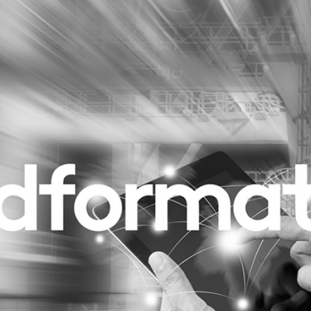
Programmatic
ering
Purpose Marketing
keting
Reputatie & crisis
nicatie