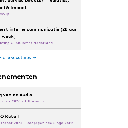
ent Service Director — Relaties,
oei & Impact
mVijf
pert interne communicatie (28 uur
r week)
chting CliniClowns Nederland
k alle vacatures
enementen
g van de Audio
ktober 2026 · Adformatie
O Retail
oktober 2026 · Doopsgezinde Singelkerk