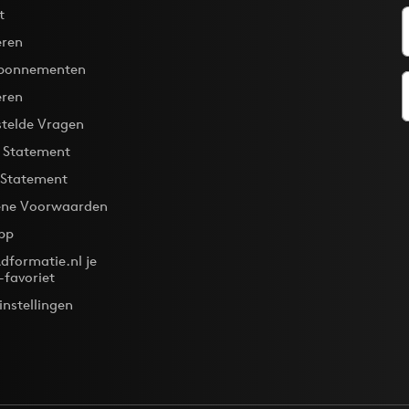
t
ren
bonnementen
eren
stelde Vragen
y Statement
 Statement
ne Voorwaarden
pp
dformatie.nl je
-favoriet
instellingen