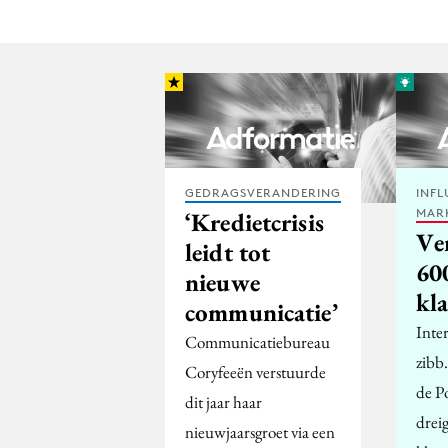
GEDRAGSVERANDERING
INFL
MAR
‘Kredietcrisis
Ve
leidt tot
60
nieuwe
kl
communicatie’
Inter
Communicatiebureau
zibb
Coryfeeën verstuurde
de P
dit jaar haar
drei
nieuwjaarsgroet via een