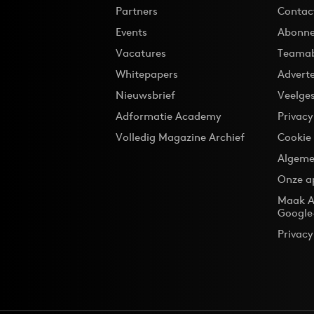
Partners
Contac
Events
Abonne
Vacatures
Teama
Whitepapers
Advert
Nieuwsbrief
Veelge
Adformatie Academy
Privac
Volledig Magazine Archief
Cookie
Algeme
Onze a
Maak A
Google
Privacy