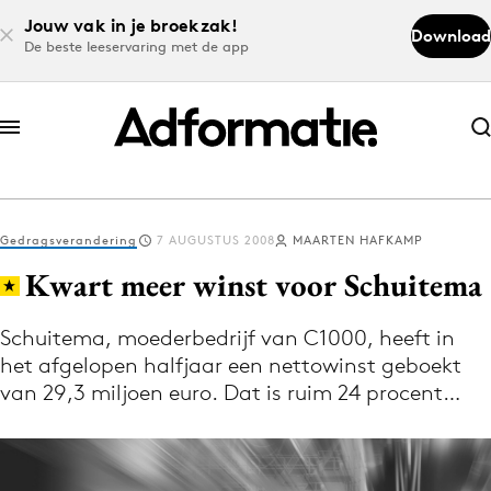
Jouw vak in je broekzak!
Download
De beste leeservaring met de app
Abonneer nu
Abonneer nu
Gedragsverandering
7 AUGUSTUS 2008
MAARTEN HAFKAMP
Log in
Kwart meer winst voor Schuitema
Schuitema, moederbedrijf van C1000, heeft in
Download de app
het afgelopen halfjaar een nettowinst geboekt
Volg het laatste nieuws via de Adformatie
van 29,3 miljoen euro. Dat is ruim 24 procent…
Nieuws app