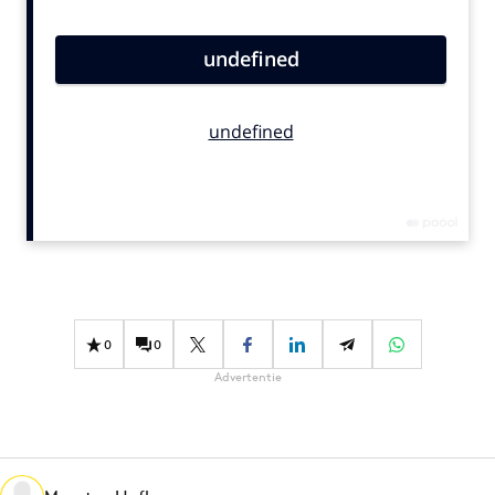
Bureaus
Campagnes
Carriere
Contentmarketing
Craft
Customer Experience
Data & Insights
Design
Digital transformation
Diversiteit
0
0
Effectiviteit
Advertentie
Gedragsverandering
Influencer marketing
Interne communicatie
Martech