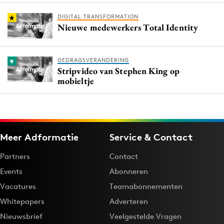
DIGITAL TRANSFORMATION
Nieuwe medewerkers Total Identity
GEDRAGSVERANDERING
Stripvideo van Stephen King op
mobieltje
Meer Adformatie
Service & Contact
Partners
Contact
Events
Abonneren
Vacatures
Teamabonnementen
Whitepapers
Adverteren
Nieuwsbrief
Veelgestelde Vragen