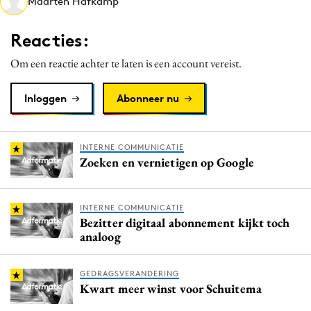
Maarten Hafkamp
Media
Merkstrategie
Reacties:
PR
Om een reactie achter te laten is een account vereist.
Programmatic
Purpose Marketing
Inloggen
Abonneer nu
Reputatie & crisis
INTERNE COMMUNICATIE
Zoeken en vernietigen op Google
INTERNE COMMUNICATIE
Bezitter digitaal abonnement kijkt toch
analoog
GEDRAGSVERANDERING
Kwart meer winst voor Schuitema