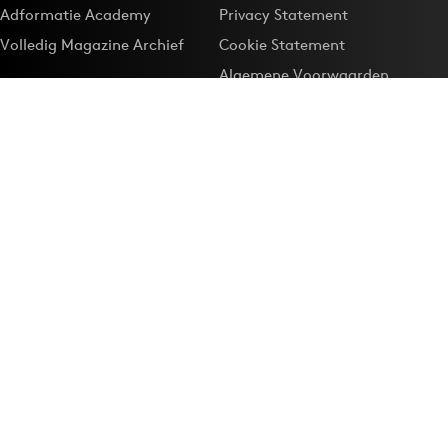
Adformatie Academy
Privacy Statement
Volledig Magazine Archief
Cookie Statement
Algemene Voorwaarden
Onze app
Maak Adformatie.nl je
Google-favoriet
Privacyinstellingen
Download de
Adformatie Nieuws App