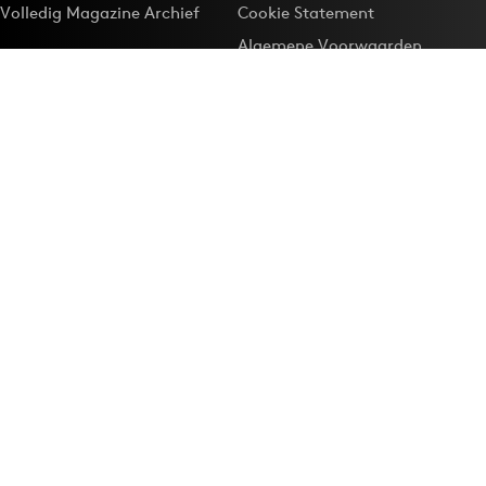
Volledig Magazine Archief
Cookie Statement
Algemene Voorwaarden
Onze app
Maak Adformatie.nl je
Google-favoriet
Privacyinstellingen
Download de
Adformatie Nieuws App