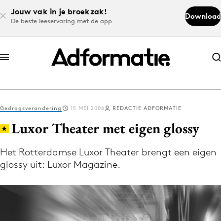
Jouw vak in je broekzak!
Download
De beste leeservaring met de app
Abonneer nu
Abonneer nu
Gedragsverandering
15 MEI 2006
REDACTIE ADFORMATIE
Log in
Luxor Theater met eigen glossy
Het Rotterdamse Luxor Theater brengt een eigen
Download de app
glossy uit: Luxor Magazine.
Volg het laatste nieuws via de Adformatie
Nieuws app