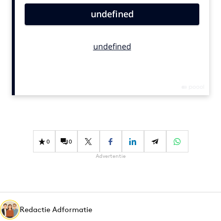
Bureaus
Campagnes
Carriere
Contentmarketing
Craft
Customer Experience
Data & Insights
Design
Digital transformation
0
0
Diversiteit
Advertentie
Effectiviteit
Gedragsverandering
Influencer marketing
Interne communicatie
Redactie Adformatie
Martech