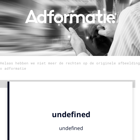
Menu
Home
9 sept: GenAI-training
12 nov: MarketingLive!
Helaas hebben we niet meer de rechten op de originele afbeelding
Adverteren
© adformatie
Events
Opleidingen
Advertentie
Vacatures
Academy
Partners
Topics
Artificial Intelligence