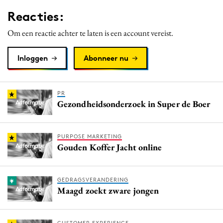
Media
Reacties:
Merkstrategie
Om een reactie achter te laten is een account vereist.
PR
Programmatic
Inloggen
Abonneer nu
Purpose Marketing
Reputatie & crisis
PR
Gezondheidsonderzoek in Super de Boer
PURPOSE MARKETING
Gouden Koffer Jacht online
GEDRAGSVERANDERING
Maagd zoekt zware jongen