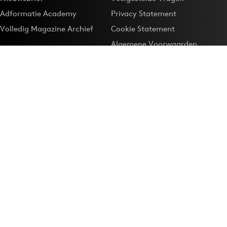
Adformatie Academy
Privacy Statement
Volledig Magazine Archief
Cookie Statement
Algemene Voorwaarden
Onze app
Maak Adformatie.nl je
Google-favoriet
Privacyinstellingen
Download de
Adformatie Nieuws App