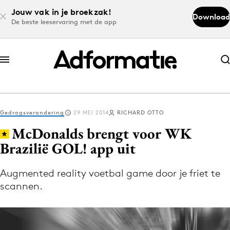
Jouw vak in je broekzak!
Download
De beste leeservaring met de app
Abonneer nu
Abonneer nu
Gedragsverandering
29 MEI 2014
RICHARD OTTO
Log in
McDonalds brengt voor WK
Brazilië GOL! app uit
Download de app
Volg het laatste nieuws via de Adformatie
Augmented reality voetbal game door je friet te
scannen.
Nieuws app