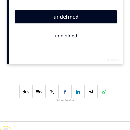
Bureaus
Campagnes
Carriere
Contentmarketing
Craft
Customer Experience
Data & Insights
Design
Digital transformation
Diversiteit
0
0
Effectiviteit
Advertentie
Gedragsverandering
Influencer marketing
Interne communicatie
Martech