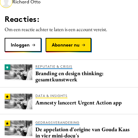
Richard Otto
Media
Merkstrategie
Reacties:
PR
Om een reactie achter te laten is een account vereist.
Programmatic
Purpose Marketing
Inloggen
Abonneer nu
Reputatie & crisis
REPUTATIE & CRISIS
Branding en design thinking:
gesamtkunstwerk
DATA & INSIGHTS
Amnesty lanceert Urgent Action app
GEDRAGSVERANDERING
De appelation d'origine van Gouda Kaas
in vier mini-docu's