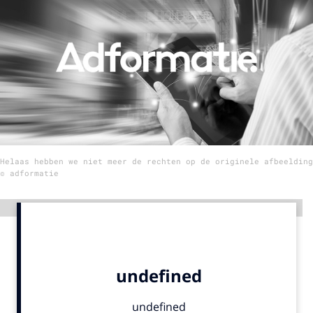
Menu
Home
9 sept: GenAI-training
12 nov: MarketingLive!
Adverteren
Helaas hebben we niet meer de rechten op de originele afbeelding
Events
© adformatie
Opleidingen
Vacatures
Advertentie
Academy
Partners
Topics
Artificial Intelligence