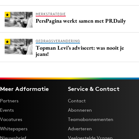
MERKSTRATEGIE
PersPagina werkt samen met PRDaily
GEDRAGSVERANDERING
Topman Levi’s adviseert: was nooit je
jeans!
Meer Adformatie
Service & Contact
Partners
Contact
Events
Abonneren
Vacatures
Teamabonnementen
Whitepapers
Adverteren
Nieuwsbrief
Veelgestelde Vragen