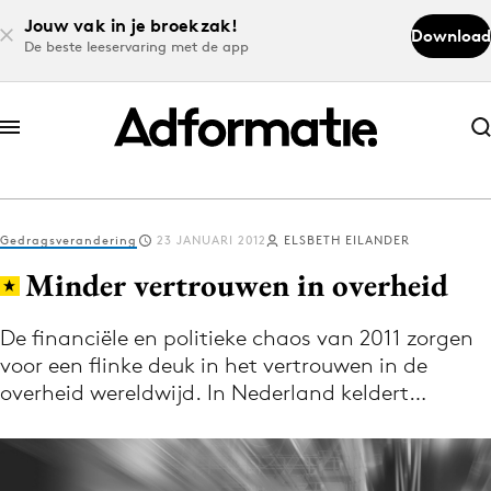
Jouw vak in je broekzak!
Download
De beste leeservaring met de app
Abonneer nu
Abonneer nu
Gedragsverandering
23 JANUARI 2012
ELSBETH EILANDER
Log in
Minder vertrouwen in overheid
De financiële en politieke chaos van 2011 zorgen
Download de app
voor een flinke deuk in het vertrouwen in de
Volg het laatste nieuws via de Adformatie
overheid wereldwijd. In Nederland keldert…
Nieuws app