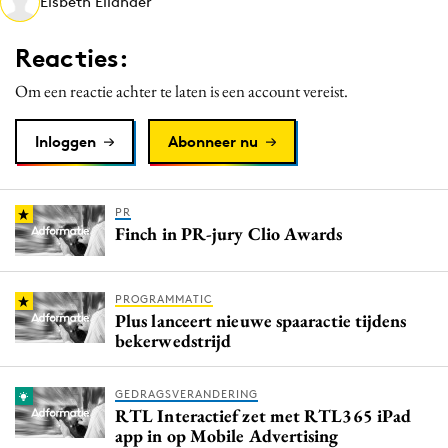
Elsbeth Eilander
Media
Merkstrategie
Reacties:
PR
Om een reactie achter te laten is een account vereist.
Programmatic
Purpose Marketing
Inloggen
Abonneer nu
Reputatie & crisis
PR
Finch in PR-jury Clio Awards
PROGRAMMATIC
Plus lanceert nieuwe spaaractie tijdens
bekerwedstrijd
GEDRAGSVERANDERING
RTL Interactief zet met RTL365 iPad
app in op Mobile Advertising