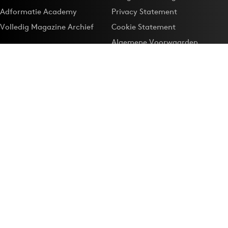
Adformatie Academy
Privacy Statement
Volledig Magazine Archief
Cookie Statement
Algemene Voorwaarden
Onze app
Maak Adformatie.nl je
Google-favoriet
Privacyinstellingen
Download de
Adformatie Nieuws App