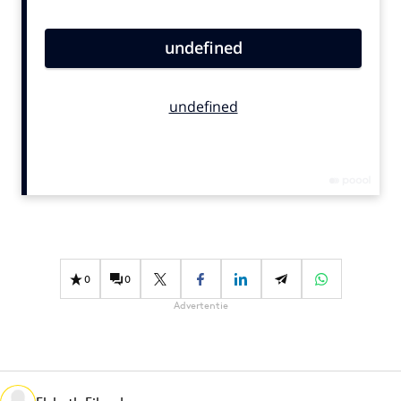
Bureaus
Campagnes
Carriere
Contentmarketing
Craft
Customer Experience
Data & Insights
Design
Digital transformation
Diversiteit
0
0
Effectiviteit
Advertentie
Gedragsverandering
Influencer marketing
Interne communicatie
Martech