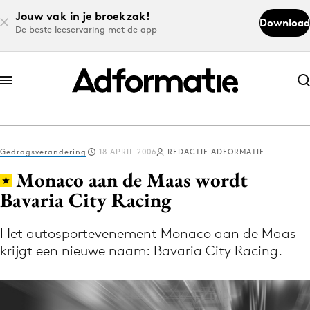
Jouw vak in je broekzak!
Download
De beste leeservaring met de app
Abonneer nu
Abonneer nu
Gedragsverandering
18 APRIL 2006
REDACTIE ADFORMATIE
Log in
Monaco aan de Maas wordt
Bavaria City Racing
Download de app
Volg het laatste nieuws via de Adformatie
Het autosportevenement Monaco aan de Maas
krijgt een nieuwe naam: Bavaria City Racing.
Nieuws app