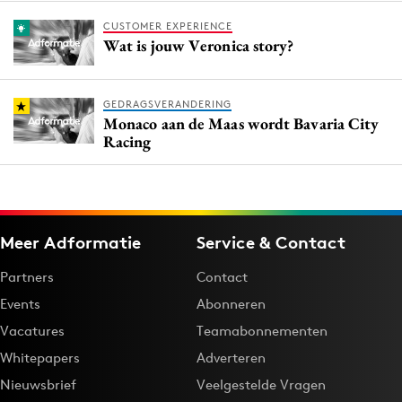
CUSTOMER EXPERIENCE
Wat is jouw Veronica story?
GEDRAGSVERANDERING
Monaco aan de Maas wordt Bavaria City
Racing
Meer Adformatie
Service & Contact
Partners
Contact
Events
Abonneren
Vacatures
Teamabonnementen
Whitepapers
Adverteren
Nieuwsbrief
Veelgestelde Vragen