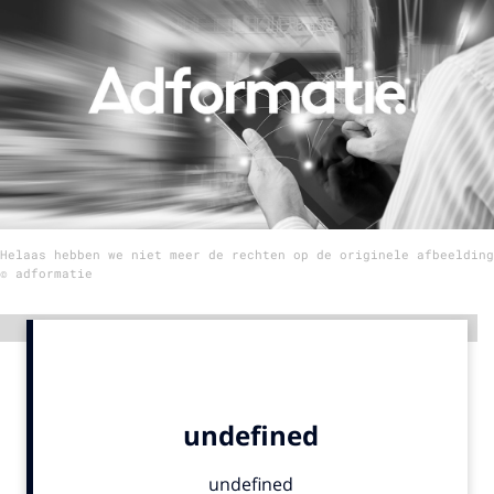
Menu
Home
9 sept: GenAI-training
12 nov: MarketingLive!
Adverteren
Helaas hebben we niet meer de rechten op de originele afbeelding
Events
© adformatie
Opleidingen
Vacatures
Advertentie
Academy
Partners
Topics
Artificial Intelligence