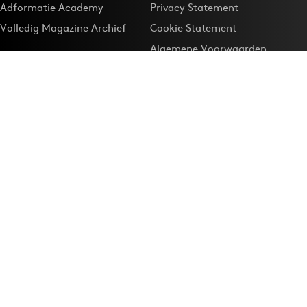
Adformatie Academy
Privacy Statement
Volledig Magazine Archief
Cookie Statement
Algemene Voorwaarden
Onze app
Maak Adformatie.nl je
Google-favoriet
Privacyinstellingen
Download de
Adformatie Nieuws App