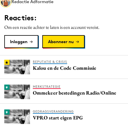
Redactie Adformatie
Media
Merkstrategie
Reacties:
PR
Om een reactie achter te laten is een account vereist.
Programmatic
Purpose Marketing
Inloggen
Abonneer nu
Reputatie & crisis
REPUTATIE & CRISIS
Kalou en de Code Commissie
MERKSTRATEGIE
Ommekeer bestedingen Radio/Online
GEDRAGSVERANDERING
VPRO start eigen EPG