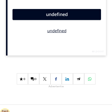
Bureaus
Campagnes
Carriere
Contentmarketing
Craft
Customer Experience
Data & Insights
Design
Digital transformation
Diversiteit
0
0
Effectiviteit
Advertentie
Gedragsverandering
Influencer marketing
Interne communicatie
Martech