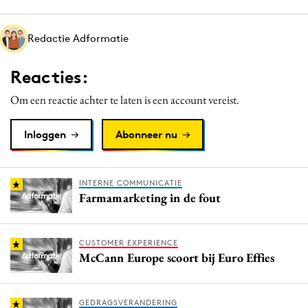
Media
Merkstrategie
Redactie Adformatie
PR
Reacties:
Programmatic
Purpose Marketing
Om een reactie achter te laten is een account vereist.
Reputatie & crisis
Inloggen
Abonneer nu
INTERNE COMMUNICATIE
Farmamarketing in de fout
CUSTOMER EXPERIENCE
McCann Europe scoort bij Euro Effies
GEDRAGSVERANDERING