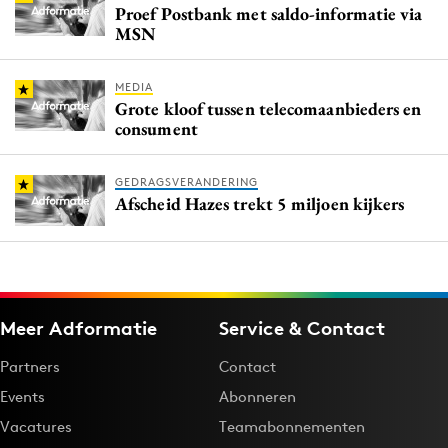
Proef Postbank met saldo-informatie via
MSN
MEDIA
Grote kloof tussen telecomaanbieders en
consument
GEDRAGSVERANDERING
Afscheid Hazes trekt 5 miljoen kijkers
Meer Adformatie
Service & Contact
Partners
Contact
Events
Abonneren
Vacatures
Teamabonnementen