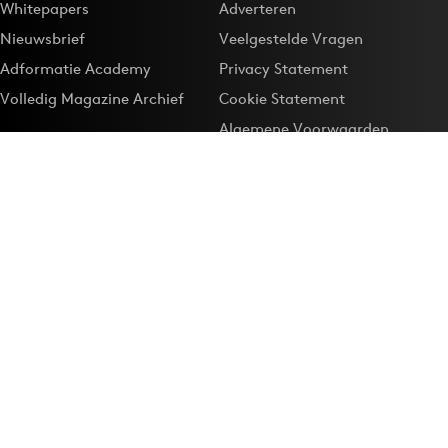
Whitepapers
Adverteren
Nieuwsbrief
Veelgestelde Vragen
Adformatie Academy
Privacy Statement
Volledig Magazine Archief
Cookie Statement
Algemene Voorwaarden
Onze app
Maak Adformatie.nl je
Google-favoriet
Privacyinstellingen
Download de
Adformatie Nieuws App