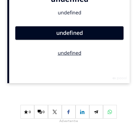
Bureaus
Campagnes
Carriere
Contentmarketing
Craft
Customer Experience
Data & Insights
Design
Digital transformation
Diversiteit
Effectiviteit
Gedragsverandering
0
0
Influencer marketing
Advertentie
Interne communicatie
Martech