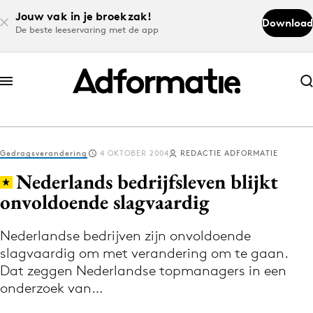
Jouw vak in je broekzak!
Download
De beste leeservaring met de app
Abonneer nu
Abonneer nu
Gedragsverandering
4 OKTOBER 2004
REDACTIE ADFORMATIE
Log in
Nederlands bedrijfsleven blijkt
onvoldoende slagvaardig
Download de app
Volg het laatste nieuws via de Adformatie
Nederlandse bedrijven zijn onvoldoende
slagvaardig om met verandering om te gaan.
Nieuws app
Dat zeggen Nederlandse topmanagers in een
onderzoek van…