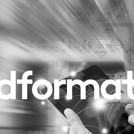
Programmatic
ering
Purpose Marketing
keting
Reputatie & crisis
nicatie