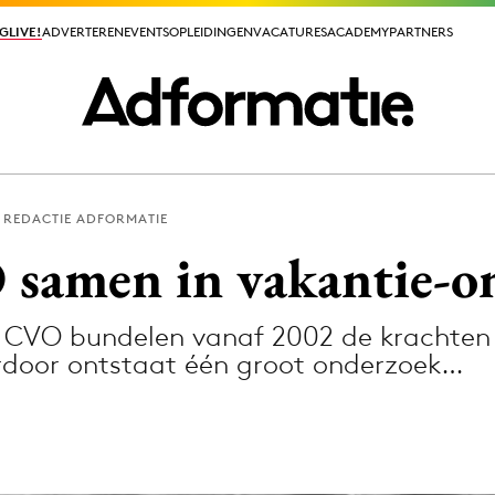
GLIVE!
GLIVE!
ADVERTEREN
ADVERTEREN
EVENTS
EVENTS
OPLEIDINGEN
OPLEIDINGEN
VACATURES
VACATURES
ACADEMY
ACADEMY
PARTNERS
PARTNERS
REDACTIE ADFORMATIE
ieuws app
samen in vakantie-o
g CVO bundelen vanaf 2002 de krachten
rdoor ontstaat één groot onderzoek…
Media
ormation
Merkstrategie
PR