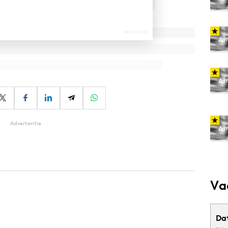
Advertentie
Va
Da