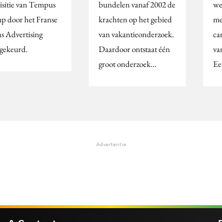
isitie van Tempus
bundelen vanaf 2002 de
we
p door het Franse
krachten op het gebied
me
s Advertising
van vakantieonderzoek.
ca
gekeurd.
Daardoor ontstaat één
va
groot onderzoek…
Ee
Advertentie