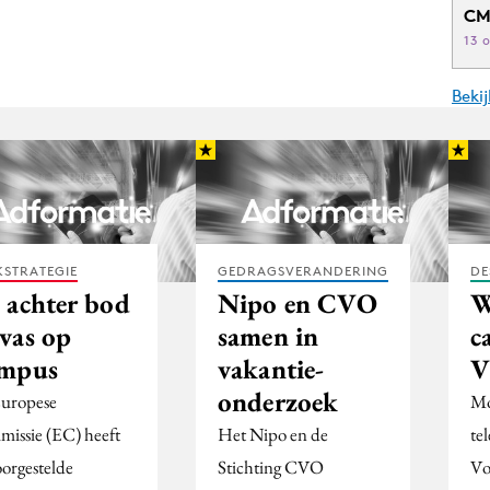
CM
13 
Beki
STRATEGIE
GEDRAGSVERANDERING
DE
 achter bod
Nipo en CVO
W
vas op
samen in
c
mpus
vakantie-
V
onderzoek
uropese
Mo
issie (EC) heeft
Het Nipo en de
te
oorgestelde
Stichting CVO
Vo