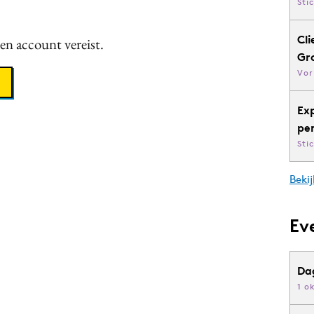
Sti
Cli
een account vereist.
Gr
Vor
Ex
pe
Sti
Bekij
Ev
Da
1 o