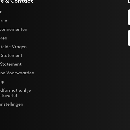
ce & Contact
t
ren
bonnementen
eren
stelde Vragen
y Statement
 Statement
ne Voorwaarden
pp
dformatie.nl je
-favoriet
instellingen