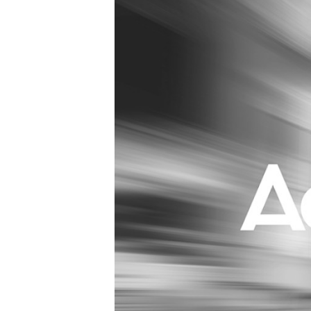
Carriere
Effectiviteit
Contentmarketing
Gedragsverand
Craft
Influencer mar
Customer Experience
Interne commu
Data & Insights
Martech