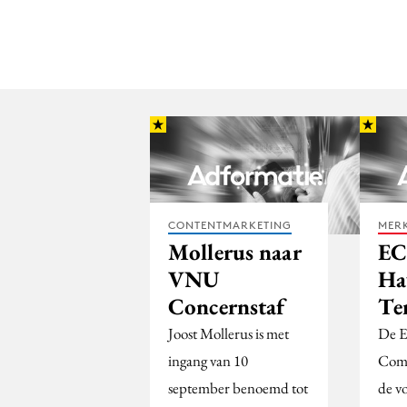
CONTENTMARKETING
MERK
Mollerus naar
EC
VNU
Ha
Concernstaf
Te
Joost Mollerus is met
De E
ingang van 10
Comm
september benoemd tot
de v