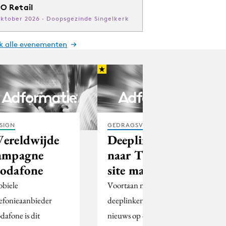
O Retail
oktober 2026 · Doopsgezinde Singelkerk
jk alle evenementen
SIGN
GEDRAGSVERANDERING
ereldwijde
Deeplinken
ampagne
naar Trouw-
odafone
site mag
biele
Voortaan mag iedereen
lefonieaanbieder
deeplinken naar het
dafone is dit
nieuws op de Trouw-