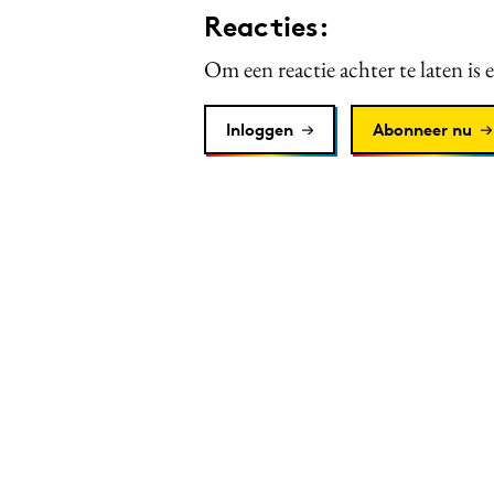
Reacties:
Om een reactie achter te laten is 
Inloggen
Abonneer nu