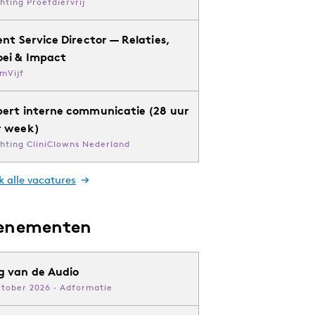
chting Proefdiervrij
ent Service Director — Relaties,
oei & Impact
mVijf
pert interne communicatie (28 uur
r week)
chting CliniClowns Nederland
k alle vacatures
enementen
g van de Audio
ktober 2026 · Adformatie