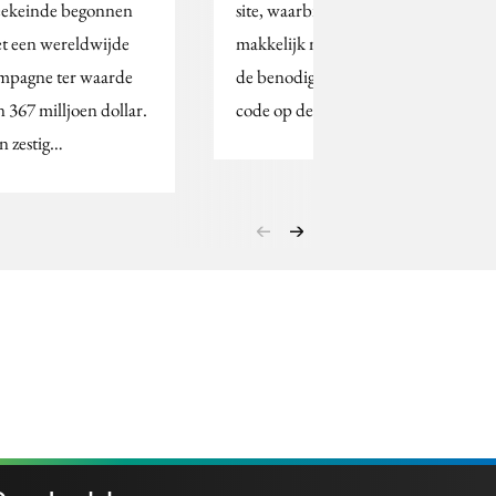
ekeinde begonnen
site, waarbij Trouw het
t een wereldwijde
makkelijk maakt door
mpagne ter waarde
de benodigde html-
n 367 milljoen dollar.
code op de…
n zestig…