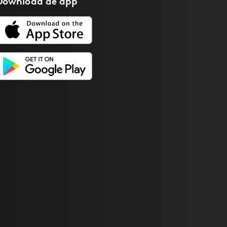
Download de
app