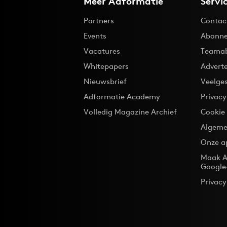
Meer Adformatie
Servi
Partners
Contac
Events
Abonne
Vacatures
Teama
Whitepapers
Advert
Nieuwsbrief
Veelge
Adformatie Academy
Privac
Volledig Magazine Archief
Cookie
Algeme
Onze a
Maak A
Google
Privacy