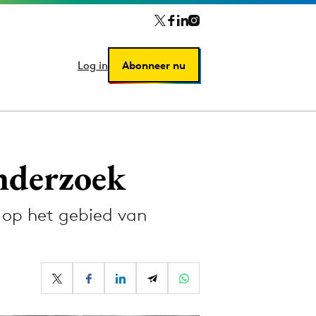
Log in
Log in
Abonneer nu
Abonneer nu
nderzoek
 op het gebied van